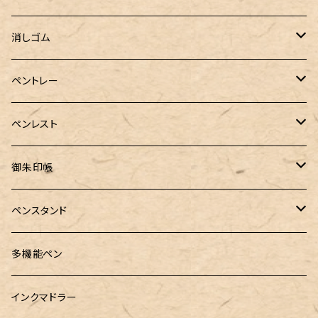
Sheaffer（シェーファー）
CROSS(クロス)
PILOT（パイロット）
すずめや
Fonte
消しゴム
カスタム
MONTEVERDE（モンテベルデ）
ANTOU（アントウ）
RHODIA(ロディア)
消しゴムケース
ペントレー
PenC mini
バハギア&クラフト
MONTBLANC（モンブラン）
スタイルフィット ゲルインク
KAYOU＋(カーユプラス)
ツイスト消しゴム
革製ペントレー
ペンレスト
MONS ORIS (モンズオーリス)
RETRO51
IWI（アイダブリューアイ）
ボルトレッティ
御朱印帳
RHODIA(ロディア)
meister by POINT(マイスターバイポイント)
富士ひのき御朱印帳【巓】
ペンスタンド
ロットリング
島田小割製材所
黄金富士ひのき御朱印帳
Ystudio（ワイスタジオ）
多機能ペン
マルチペン
Luddite（ラダイト）
Ystudio（ワイスタジオ）
御朱印帳袋・カバー
あけぼの工房
インクマドラー