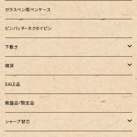
MONTEVERDE(モンテベルテ)
工房sokoharo（そこはろ）
CRUCIAL（クルーシャル）御朱印帳
ガラスペン用ペンケース
LAMY（ラミー）
ピンバッチ・ネクタイピン
ぺんてる
下敷き
三菱鉛筆
専用リフィル
雑貨
ZEBRA（ゼブラ）
黒板
SALE品
ROMEO（ロメオ）
跳び箱小物入れ
廃盤品・限定品
こぶた工房
バランスゲーム（3種の木のおもちゃ）
シャープ替芯