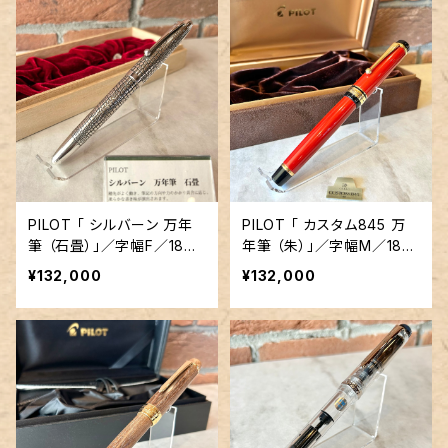
PILOT 「 シルバーン 万年
PILOT 「 カスタム845 万
筆 （石畳）」／字幅F／18金
年筆 （朱）」／字幅M／18金
ペン先
ペン先
¥132,000
¥132,000