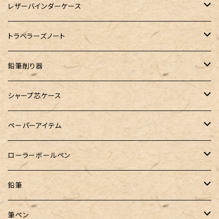
Dipton
ST Draft 全軸
ミニ6サイズ
10mlインク
バディ
フェリスホイールプレス
フェリスホイールプレス
NAGASAWA（ナガサワ）
ガラス工房 LUC
Pelican
カヴェコ
Ruk (ルカ)
ファイロファックス
白石ガラス工房
レザーバインダーケース
SHIKIORI（四季織）
PG Mk2
ナローサイズ
20mlインク
マーベラスシャープ
大西製作所
BENJA メノルカペン
PILOT（パイロット）
ガラス工房 SAYORI
インクガチャ
カランダッシュ
LOGステーショナリー
アシュフォード
フェリスホイールプレス
PLOTTER
トラベラーズノート
DM-1
バイブルサイズ
38mlインク
トライカラーボールペン
染色カクノ
Fisher（フィッシャー）
アシュフォード
GLASS STUDIO しなぷす
PLATINUM（プラチナ）
ロットリング
スターターキット
鉛筆削り器
A5サイズ
限定インク
バディ【Mark II(マークツー)】
TWSBI（ツイスビー）
HUGO BOSS（ヒューゴボス）
スリップオン
アトリグラス
プラチナ
リフィル・カスタマイズパーツ
コヒノール
シャープ芯ケース
コラボレーションインク
早川式繰出鉛筆
Ystudio（ワイスタジオ）
Sheaffer（シェーファー）
Kaweco（カヴェコ）
エルバン
三菱鉛筆
Ystudio（ワイスタジオ）
ペーパーアイテム
クルトガ ウッド
Nahvalur(ナーヴァル)
マーベラスウッド
Ystudio（ワイスタジオ）
ぺんてる
ラダイト
ヌルリフィル
ローラーボールペン
トライカラーボールペン
TaG サブマリン万年筆 限定ペン先ゴールドプレート
HUGO BOSS (ヒューゴ ボス)
ラミー
Steef&Co.（スティーフ）
irofulインクカード
FONTE
鉛筆
バディ【Mark II(マークツー)】
ローラーボール 6色キャップ付
CROSS（クロス）
PARKER(パーカー)
ラダイト
富士瘤クラフト
神戸派計画
サンスター文具
筆ペン