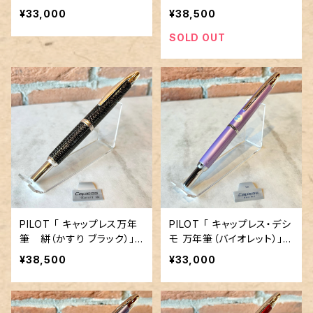
ペン先
字幅M／18金ペン先
¥33,000
¥38,500
SOLD OUT
PILOT 「 キャップレス万年
PILOT 「 キャップレス・デシ
筆 絣（かすり ブラック）」
モ 万年筆（バイオレット）」／
／字幅F／18金ペン先
字幅EF／18金ペン先
¥38,500
¥33,000