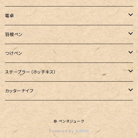
電卓
CASIO（カシオ）
羽根ペン
ボルトレッティ
つけペン
ルビナート
ボルトレッティ
ステープラー（ホッチキス）
エルカスコ
カッターナイフ
工房sokoharo（そこはろ）
© ペンネジューク
Powered by