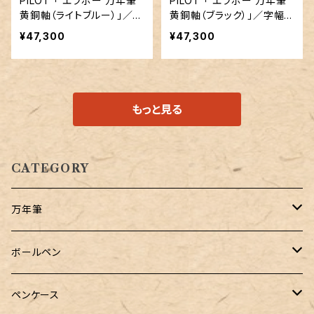
PILOT 「 エラボー 万年筆
PILOT 「 エラボー 万年筆
黄銅軸（ライトブルー）」／字
黄銅軸（ブラック）」／字幅S
幅SEF／14金ペン先
F／14金ペン先
¥47,300
¥47,300
もっと見る
CATEGORY
万年筆
Pelikan（ペリカン）
ボールペン
PILOT（パイロット）
オリジナルボールペン
ペンケース