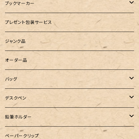
島田小割製材所
どんぐりころころ（木のおもちゃ）
ぺんてる
ブックマーカー
廃盤品 Ain シュタイン 0.3
Ystudio（ワイスタジオ）
ラジオメーター
ペーパーペン by if
プレゼント包装サービス
廃盤品 Ain シュタイン 0.2
LOGステーショナリー
Tempo Drop（テンポドロップ）
ジャンク品
WATERMAN（ウォーターマン）
グラスマーカー
オーダー品
工房sokoharo（そこはろ）
バッグハンガー
バッグ
&Liebe(アンドリーベ)
デスクペン
24季 スタビライズドウッド
鉛筆ホルダー
LOGステーショナリー
ペーパークリップ