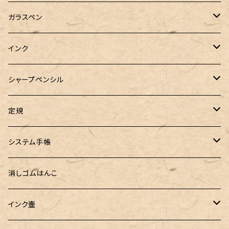
万年筆用コンバーター
SAILOR（セーラー）
Pelikan（ペリカン）
バハギア & クラフト
ガラスペン
マルチペン
ラウンドジップペンケース
PLATINUM（プラチナ）
PILOT（パイロット）
&Liebe(アンドリーベ)
工芸装置
インク
ロールペンケース
ペンネジューク オリジナル（予約品）
BENU（ベヌー）
SAILOR（セーラー）
シーカンパニー
書籍
オリジナルインク
シャープペンシル
ラウンドジップペンケース 10本挿し
ペンネジューク オリジナル（在庫品）
PARKER（パーカー）
Caran d'Ache（カランダッシュ）
LOONLOON（ルンルン）
佐瀬工業所
Tono&Lims
富士瘤クラフト
定規
セミオーダーガラスペン（予約品）
インクガチャ
Kaweco（カヴェコ）
Kaweco（カヴェコ）
ラダイト
リュリュ
セーラー万年筆
こぶた工房
Ystudio（ワイスタジオ）
システム手帳
指だけで書けるガラスペン（予約品）
100色インク工房
AURORA（アウロラ）
富士瘤クラフト
PARLEY (パーリィー)
セキセイ
PILOT
Steef&Co. (スティーフ)
ミドリカンパニー
プロッター
消しゴムはんこ
ゆらめくink
色彩雫
ST Draft 短軸
ミニ5サイズ
LAMY（ラミー）
100% Pencillest 真鍮ペン
ガルフストリーム
寺西化学工業
フェリスホイールプレス
マーベラスウッド
ラダイト
ダヴィンチ ロロマクラシック
インク壷