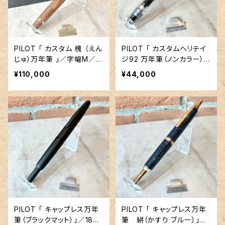
PILOT 「 カスタム 槐 （えん
PILOT 「 カスタムヘリテイ
じゅ）万年筆 」／字幅M／18
ジ92 万年筆（ノンカラー）」
金ペン先
／字幅FМ／14金ペン先／
¥110,000
¥44,000
スクリュー吸入式
PILOT 「 キャップレス万年
PILOT 「 キャップレス万年
筆（ブラックマット）」／18金
筆 絣（かすり ブルー）」／