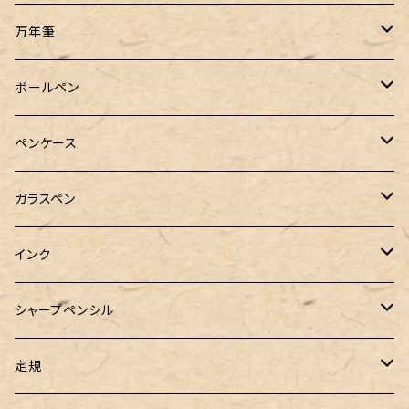
万年筆
Pelikan（ペリカン）
ボールペン
PILOT（パイロット）
オリジナルボールペン
ペンケース
万年筆用コンバーター
SAILOR（セーラー）
Pelikan（ペリカン）
バハギア & クラフト
ガラスペン
マルチペン
ラウンドジップペンケース
PLATINUM（プラチナ）
PILOT（パイロット）
&Liebe(アンドリーベ)
工芸装置
インク
ロールペンケース
ペンネジューク オリジナル（予約品）
BENU（ベヌー）
SAILOR（セーラー）
シーカンパニー
書籍
オリジナルインク
シャープペンシル
ラウンドジップペンケース 10本挿し
ペンネジューク オリジナル（在庫品）
PARKER（パーカー）
Caran d'Ache（カランダッシュ）
LOONLOON（ルンルン）
佐瀬工業所
Tono&Lims
富士瘤クラフト
定規