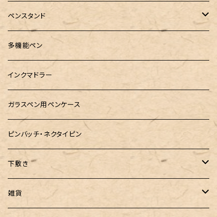
RHODIA(ロディア)
meister by POINT(マイスターバイポイント)
富士ひのき御朱印帳【巓】
ペンスタンド
ロットリング
島田小割製材所
黄金富士ひのき御朱印帳
Ystudio（ワイスタジオ）
多機能ペン
マルチペン
Luddite（ラダイト）
Ystudio（ワイスタジオ）
御朱印帳袋・カバー
あけぼの工房
インクマドラー
MONTEVERDE(モンテベルテ)
工房sokoharo（そこはろ）
CRUCIAL（クルーシャル）御朱印帳
ガラスペン用ペンケース
LAMY（ラミー）
ピンバッチ・ネクタイピン
ぺんてる
下敷き
三菱鉛筆
専用リフィル
雑貨