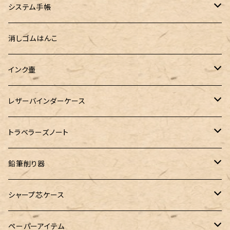
セミオーダーガラスペン（予約品）
インクガチャ
Kaweco（カヴェコ）
Kaweco（カヴェコ）
ラダイト
リュリュ
セーラー万年筆
こぶた工房
Ystudio（ワイスタジオ）
システム手帳
指だけで書けるガラスペン（予約品）
100色インク工房
AURORA（アウロラ）
富士瘤クラフト
PARLEY (パーリィー)
セキセイ
PILOT
Steef&Co. (スティーフ)
ミドリカンパニー
プロッター
消しゴムはんこ
ゆらめくink
色彩雫
ST Draft 短軸
ミニ5サイズ
LAMY（ラミー）
100% Pencillest 真鍮ペン
ガルフストリーム
寺西化学工業
フェリスホイールプレス
マーベラスウッド
ラダイト
ダヴィンチ ロロマクラシック
インク壷
Dipton
ST Draft 全軸
ミニ6サイズ
10mlインク
バディ
フェリスホイールプレス
フェリスホイールプレス
NAGASAWA（ナガサワ）
ガラス工房 LUC
Pelican
カヴェコ
Ruk (ルカ)
ファイロファックス
白石ガラス工房
レザーバインダーケース
SHIKIORI（四季織）
PG Mk2
ナローサイズ
20mlインク
マーベラスシャープ
大西製作所
BENJA メノルカペン
PILOT（パイロット）
ガラス工房 SAYORI
インクガチャ
カランダッシュ
LOGステーショナリー
アシュフォード
フェリスホイールプレス
PLOTTER
トラベラーズノート
DM-1
バイブルサイズ
38mlインク
トライカラーボールペン
染色カクノ
Fisher（フィッシャー）
アシュフォード
GLASS STUDIO しなぷす
PLATINUM（プラチナ）
ロットリング
スターターキット
鉛筆削り器
A5サイズ
限定インク
バディ【Mark II(マークツー)】
TWSBI（ツイスビー）
HUGO BOSS（ヒューゴボス）
スリップオン
アトリグラス
プラチナ
リフィル・カスタマイズパーツ
コヒノール
シャープ芯ケース
コラボレーションインク
早川式繰出鉛筆
Ystudio（ワイスタジオ）
Sheaffer（シェーファー）
Kaweco（カヴェコ）
エルバン
三菱鉛筆
Ystudio（ワイスタジオ）
ペーパーアイテム