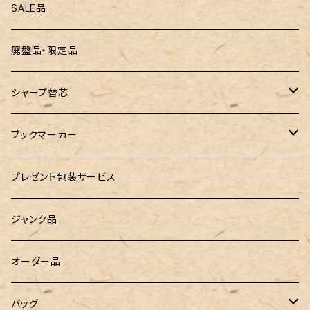
ZEBRA（ゼブラ）
黒板
SALE品
ROMEO（ロメオ）
跳び箱小物入れ
廃盤品・限定品
こぶた工房
バランスゲーム（3種の木のおもちゃ）
シャープ替芯
島田小割製材所
どんぐりころころ（木のおもちゃ）
ぺんてる
ブックマーカー
廃盤品 Ain シュタイン 0.3
Ystudio（ワイスタジオ）
ラジオメーター
ペーパーペン by if
プレゼント包装サービス
廃盤品 Ain シュタイン 0.2
LOGステーショナリー
Tempo Drop（テンポドロップ）
ジャンク品
WATERMAN（ウォーターマン）
グラスマーカー
オーダー品
工房sokoharo（そこはろ）
バッグハンガー
バッグ