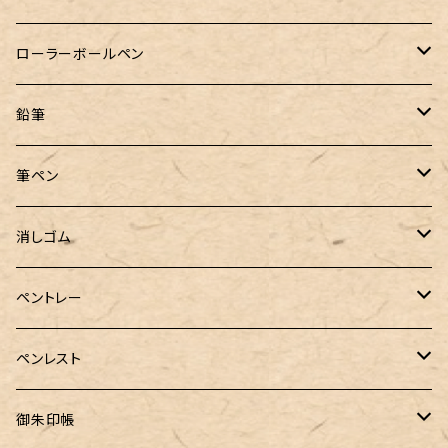
クルトガ ウッド
Nahvalur(ナーヴァル)
マーベラスウッド
Ystudio（ワイスタジオ）
ぺんてる
ラダイト
ヌルリフィル
ローラーボールペン
トライカラーボールペン
TaG サブマリン万年筆 限定ペン先ゴールドプレート
HUGO BOSS (ヒューゴ ボス)
ラミー
Steef&Co.（スティーフ）
irofulインクカード
FONTE
鉛筆
バディ【Mark II(マークツー)】
ローラーボール 6色キャップ付
CROSS（クロス）
PARKER(パーカー)
ラダイト
富士瘤クラフト
神戸派計画
サンスター文具
筆ペン
Sheaffer（シェーファー）
CROSS(クロス)
PILOT（パイロット）
すずめや
Fonte
消しゴム
カスタム
MONTEVERDE（モンテベルデ）
ANTOU（アントウ）
RHODIA(ロディア)
消しゴムケース
ペントレー
PenC mini
バハギア&クラフト
MONTBLANC（モンブラン）
スタイルフィット ゲルインク
KAYOU＋(カーユプラス)
ツイスト消しゴム
革製ペントレー
ペンレスト
MONS ORIS (モンズオーリス)
RETRO51
IWI（アイダブリューアイ）
ボルトレッティ
御朱印帳