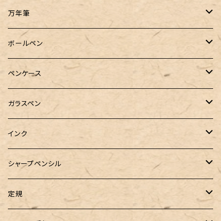
万年筆
Pelikan（ペリカン）
ボールペン
PILOT（パイロット）
オリジナルボールペン
ペンケース
万年筆用コンバーター
SAILOR（セーラー）
Pelikan（ペリカン）
バハギア & クラフト
ガラスペン
マルチペン
ラウンドジップペンケース
PLATINUM（プラチナ）
PILOT（パイロット）
&Liebe(アンドリーベ)
工芸装置
インク
ロールペンケース
ペンネジューク オリジナル（予約品）
BENU（ベヌー）
SAILOR（セーラー）
シーカンパニー
書籍
オリジナルインク
シャープペンシル
ラウンドジップペンケース 10本挿し
ペンネジューク オリジナル（在庫品）
PARKER（パーカー）
Caran d'Ache（カランダッシュ）
LOONLOON（ルンルン）
佐瀬工業所
Tono&Lims
富士瘤クラフト
定規
セミオーダーガラスペン（予約品）