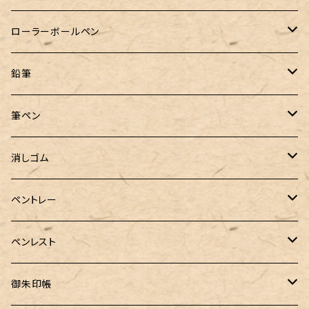
クルトガ ウッド
Nahvalur(ナーヴァル)
マーベラスウッド
Ystudio（ワイスタジオ）
ぺんてる
ラダイト
ヌルリフィル
ローラーボールペン
トライカラーボールペン
TaG サブマリン万年筆 限定ペン先ゴールドプレート
HUGO BOSS (ヒューゴ ボス)
ラミー
Steef&Co.（スティーフ）
irofulインクカード
FONTE
鉛筆
バディ【Mark II(マークツー)】
ローラーボール 6色キャップ付
CROSS（クロス）
PARKER(パーカー)
ラダイト
富士瘤クラフト
神戸派計画
サンスター文具
筆ペン
Sheaffer（シェーファー）
CROSS(クロス)
PILOT（パイロット）
すずめや
Fonte
消しゴム
カスタム
MONTEVERDE（モンテベルデ）
ANTOU（アントウ）
RHODIA(ロディア)
消しゴムケース
ペントレー
PenC mini
バハギア&クラフト
MONTBLANC（モンブラン）
スタイルフィット ゲルインク
KAYOU＋(カーユプラス)
ツイスト消しゴム
革製ペントレー
ペンレスト
MONS ORIS (モンズオーリス)
RETRO51
IWI（アイダブリューアイ）
ボルトレッティ
御朱印帳