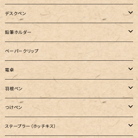
&Liebe(アンドリーベ)
デスクペン
24季 スタビライズドウッド
鉛筆ホルダー
LOGステーショナリー
ペーパークリップ
電卓
CASIO（カシオ）
羽根ペン
ボルトレッティ
つけペン
ルビナート
ボルトレッティ
ステープラー（ホッチキス）