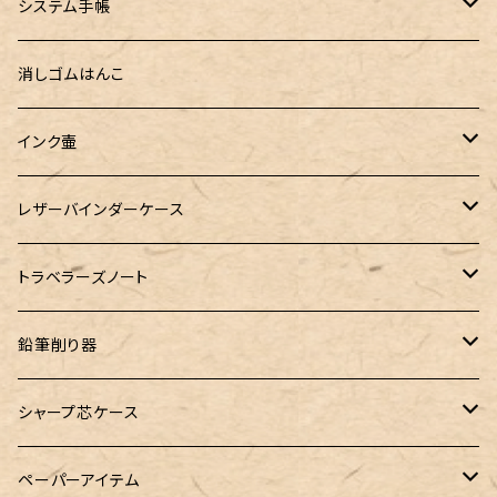
インクガチャ
Kaweco（カヴェコ）
Kaweco（カヴェコ）
ラダイト
リュリュ
セーラー万年筆
こぶた工房
Ystudio（ワイスタジオ）
システム手帳
指だけで書けるガラスペン（予約品）
100色インク工房
AURORA（アウロラ）
富士瘤クラフト
PARLEY (パーリィー)
セキセイ
PILOT
Steef&Co. (スティーフ)
ミドリカンパニー
プロッター
消しゴムはんこ
ゆらめくink
色彩雫
ST Draft 短軸
ミニ5サイズ
LAMY（ラミー）
100% Pencillest 真鍮ペン
ガルフストリーム
寺西化学工業
フェリスホイールプレス
マーベラスウッド
ラダイト
ダヴィンチ ロロマクラシック
インク壷
Dipton
ST Draft 全軸
ミニ6サイズ
10mlインク
バディ
フェリスホイールプレス
フェリスホイールプレス
NAGASAWA（ナガサワ）
ガラス工房 LUC
Pelican
カヴェコ
Ruk (ルカ)
ファイロファックス
白石ガラス工房
レザーバインダーケース
SHIKIORI（四季織）
PG Mk2
ナローサイズ
20mlインク
マーベラスシャープ
大西製作所
BENJA メノルカペン
PILOT（パイロット）
ガラス工房 SAYORI
インクガチャ
カランダッシュ
LOGステーショナリー
アシュフォード
フェリスホイールプレス
PLOTTER
トラベラーズノート
DM-1
バイブルサイズ
38mlインク
トライカラーボールペン
染色カクノ
Fisher（フィッシャー）
アシュフォード
GLASS STUDIO しなぷす
PLATINUM（プラチナ）
ロットリング
スターターキット
鉛筆削り器
A5サイズ
限定インク
バディ【Mark II(マークツー)】
TWSBI（ツイスビー）
HUGO BOSS（ヒューゴボス）
スリップオン
アトリグラス
プラチナ
リフィル・カスタマイズパーツ
コヒノール
シャープ芯ケース
コラボレーションインク
早川式繰出鉛筆
Ystudio（ワイスタジオ）
Sheaffer（シェーファー）
Kaweco（カヴェコ）
エルバン
三菱鉛筆
Ystudio（ワイスタジオ）
ペーパーアイテム