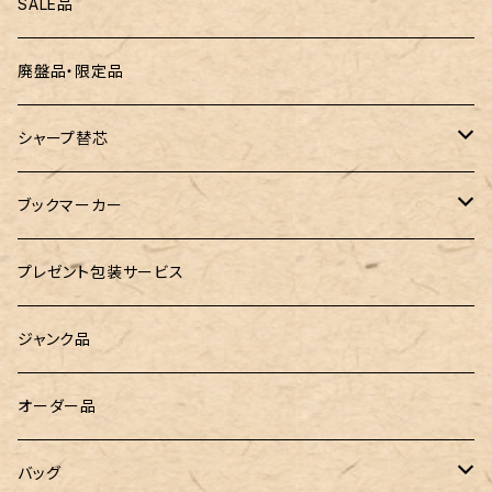
ZEBRA（ゼブラ）
黒板
SALE品
ROMEO（ロメオ）
跳び箱小物入れ
廃盤品・限定品
こぶた工房
バランスゲーム（3種の木のおもちゃ）
シャープ替芯
島田小割製材所
どんぐりころころ（木のおもちゃ）
ぺんてる
ブックマーカー
廃盤品 Ain シュタイン 0.3
Ystudio（ワイスタジオ）
ラジオメーター
ペーパーペン by if
プレゼント包装サービス
廃盤品 Ain シュタイン 0.2
LOGステーショナリー
Tempo Drop（テンポドロップ）
ジャンク品
WATERMAN（ウォーターマン）
グラスマーカー
オーダー品
工房sokoharo（そこはろ）
バッグハンガー
バッグ