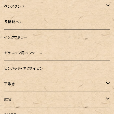
RHODIA(ロディア)
meister by POINT(マイスターバイポイント)
富士ひのき御朱印帳【巓】
ペンスタンド
ロットリング
島田小割製材所
黄金富士ひのき御朱印帳
Ystudio（ワイスタジオ）
多機能ペン
マルチペン
Luddite（ラダイト）
Ystudio（ワイスタジオ）
御朱印帳袋・カバー
インクマドラー
MONTEVERDE(モンテベルテ)
工房sokoharo（そこはろ）
CRUCIAL（クルーシャル）御朱印帳
ガラスペン用ペンケース
LAMY（ラミー）
ピンバッチ・ネクタイピン
ぺんてる
下敷き
三菱鉛筆
専用リフィル
雑貨