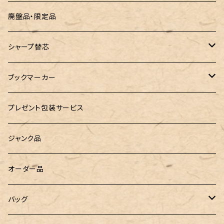
ROMEO（ロメオ）
跳び箱小物入れ
廃盤品・限定品
こぶた工房
バランスゲーム（3種の木のおもちゃ）
シャープ替芯
島田小割製材所
どんぐりころころ（木のおもちゃ）
ぺんてる
ブックマーカー
廃盤品 Ain シュタイン 0.3
Ystudio（ワイスタジオ）
ラジオメーター
ペーパーペン by if
プレゼント包装サービス
廃盤品 Ain シュタイン 0.2
LOGステーショナリー
Tempo Drop（テンポドロップ）
ジャンク品
WATERMAN（ウォーターマン）
グラスマーカー
オーダー品
工房sokoharo（そこはろ）
バッグハンガー
バッグ