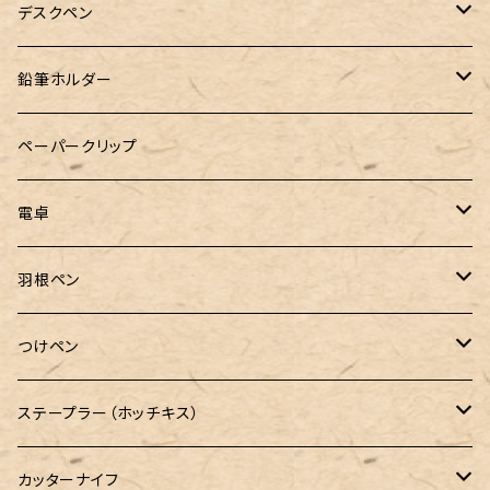
&Liebe(アンドリーベ)
デスクペン
24季 スタビライズドウッド
鉛筆ホルダー
LOGステーショナリー
ペーパークリップ
電卓
CASIO（カシオ）
羽根ペン
ボルトレッティ
つけペン
ルビナート
ボルトレッティ
ステープラー（ホッチキス）
エルカスコ
カッターナイフ