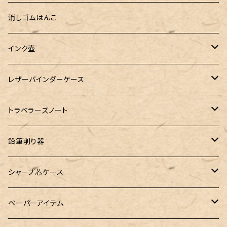
指だけで書けるガラスペン（予約品）
100色インク工房
AURORA（アウロラ）
富士瘤クラフト
PARLEY (パーリィー)
セキセイ
PILOT
Steef&Co. (スティーフ)
ミドリカンパニー
プロッター
消しゴムはんこ
ゆらめくink
色彩雫
ST Draft 短軸
ミニ5サイズ
LAMY（ラミー）
100% Pencillest 真鍮ペン
ガルフストリーム
寺西化学工業
フェリスホイールプレス
マーベラスウッド
ラダイト
ダヴィンチ ロロマクラシック
インク壷
Dipton
ST Draft 全軸
ミニ6サイズ
10mlインク
バディ
フェリスホイールプレス
フェリスホイールプレス
NAGASAWA（ナガサワ）
ガラス工房 LUC
Pelican
カヴェコ
Ruk (ルカ)
ファイロファックス
白石ガラス工房
レザーバインダーケース
SHIKIORI（四季織）
PG Mk2
ナローサイズ
20mlインク
マーベラスシャープ
大西製作所
BENJA メノルカペン
PILOT（パイロット）
ガラス工房 SAYORI
インクガチャ
カランダッシュ
LOGステーショナリー
アシュフォード
フェリスホイールプレス
PLOTTER
トラベラーズノート
DM-1
バイブルサイズ
38mlインク
トライカラーボールペン
染色カクノ
Fisher（フィッシャー）
アシュフォード
GLASS STUDIO しなぷす
PLATINUM（プラチナ）
ロットリング
スターターキット
鉛筆削り器
A5サイズ
限定インク
バディ【Mark II(マークツー)】
TWSBI（ツイスビー）
HUGO BOSS（ヒューゴボス）
スリップオン
アトリグラス
プラチナ
リフィル・カスタマイズパーツ
コヒノール
シャープ芯ケース
コラボレーションインク
早川式繰出鉛筆
Ystudio（ワイスタジオ）
Sheaffer（シェーファー）
Kaweco（カヴェコ）
エルバン
三菱鉛筆
Ystudio（ワイスタジオ）
ペーパーアイテム