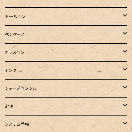
Pelikan（ペリカン）
ボールペン
PILOT（パイロット）
オリジナルボールペン
ペンケース
万年筆用コンバーター
SAILOR（セーラー）
Pelikan（ペリカン）
バハギア & クラフト
ガラスペン
マルチペン
ラウンドジップペンケース
PLATINUM（プラチナ）
PILOT（パイロット）
&Liebe(アンドリーベ)
工芸装置
インク
ロールペンケース
ペンネジューク オリジナル（予約品）
BENU（ベヌー）
SAILOR（セーラー）
シーカンパニー
書籍
オリジナルインク
シャープペンシル
ラウンドジップペンケース 10本挿し
ペンネジューク オリジナル（在庫品）
PARKER（パーカー）
Caran d'Ache（カランダッシュ）
LOONLOON（ルンルン）
佐瀬工業所
Tono&Lims
富士瘤クラフト
定規
セミオーダーガラスペン（予約品）
インクガチャ
Kaweco（カヴェコ）
Kaweco（カヴェコ）
ラダイト
リュリュ
セーラー万年筆
こぶた工房
Ystudio（ワイスタジオ）
システム手帳