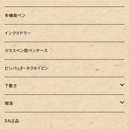
ロットリング
島田小割製材所
黄金富士ひのき御朱印帳
Ystudio（ワイスタジオ）
多機能ペン
マルチペン
Luddite（ラダイト）
Ystudio（ワイスタジオ）
御朱印帳袋・カバー
あけぼの工房
インクマドラー
MONTEVERDE(モンテベルテ)
工房sokoharo（そこはろ）
CRUCIAL（クルーシャル）御朱印帳
ガラスペン用ペンケース
LAMY（ラミー）
ピンバッチ・ネクタイピン
ぺんてる
下敷き
三菱鉛筆
専用リフィル
雑貨
ZEBRA（ゼブラ）
黒板
SALE品