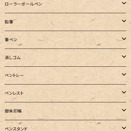
クルトガ ウッド
Nahvalur(ナーヴァル)
マーベラスウッド
Ystudio（ワイスタジオ）
ぺんてる
ラダイト
ヌルリフィル
ローラーボールペン
トライカラーボールペン
TaG サブマリン万年筆 限定ペン先ゴールドプレート
HUGO BOSS (ヒューゴ ボス)
ラミー
Steef&Co.（スティーフ）
irofulインクカード
FONTE
鉛筆
バディ【Mark II(マークツー)】
ローラーボール 6色キャップ付
CROSS（クロス）
PARKER(パーカー)
ラダイト
富士瘤クラフト
神戸派計画
サンスター文具
筆ペン
Sheaffer（シェーファー）
CROSS(クロス)
PILOT（パイロット）
すずめや
Fonte
消しゴム
カスタム
MONTEVERDE（モンテベルデ）
ANTOU（アントウ）
RHODIA(ロディア)
消しゴムケース
ペントレー
PenC mini
バハギア&クラフト
MONTBLANC（モンブラン）
スタイルフィット ゲルインク
KAYOU＋(カーユプラス)
ツイスト消しゴム
革製ペントレー
ペンレスト
MONS ORIS (モンズオーリス)
RETRO51
IWI（アイダブリューアイ）
ボルトレッティ
御朱印帳
RHODIA(ロディア)
meister by POINT(マイスターバイポイント)
富士ひのき御朱印帳【巓】
ペンスタンド