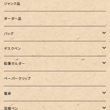
廃盤品 Ain シュタイン 0.2
LOGステーショナリー
Tempo Drop（テンポドロップ）
ジャンク品
WATERMAN（ウォーターマン）
グラスマーカー
オーダー品
工房sokoharo（そこはろ）
バッグハンガー
バッグ
&Liebe(アンドリーベ)
デスクペン
24季 スタビライズドウッド
鉛筆ホルダー
LOGステーショナリー
ペーパークリップ
電卓
CASIO（カシオ）
羽根ペン