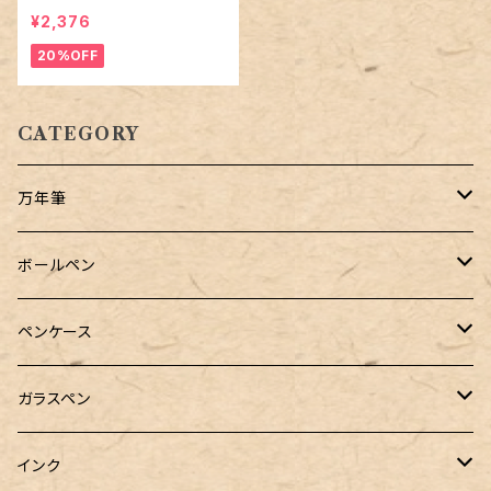
グラフィ 」ゲルインクボール
¥2,376
ペン
20%OFF
CATEGORY
万年筆
Pelikan（ペリカン）
ボールペン
PILOT（パイロット）
オリジナルボールペン
ペンケース
万年筆用コンバーター
SAILOR（セーラー）
Pelikan（ペリカン）
バハギア & クラフト
ガラスペン
マルチペン
ラウンドジップペンケース
PLATINUM（プラチナ）
PILOT（パイロット）
&Liebe(アンドリーベ)
工芸装置
インク