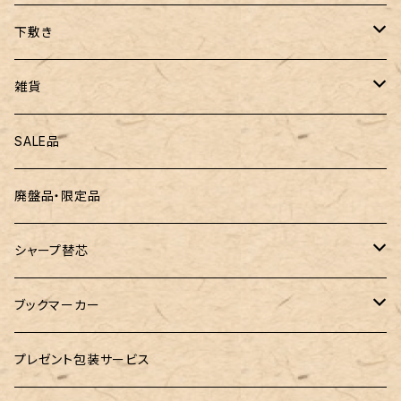
ぺんてる
下敷き
三菱鉛筆
専用リフィル
雑貨
ZEBRA（ゼブラ）
黒板
SALE品
ROMEO（ロメオ）
跳び箱小物入れ
廃盤品・限定品
こぶた工房
バランスゲーム（3種の木のおもちゃ）
シャープ替芯
島田小割製材所
どんぐりころころ（木のおもちゃ）
ぺんてる
ブックマーカー
廃盤品 Ain シュタイン 0.3
Ystudio（ワイスタジオ）
ラジオメーター
ペーパーペン by if
プレゼント包装サービス