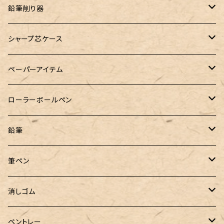
DM-1
バイブルサイズ
38mlインク
トライカラーボールペン
染色カクノ
Fisher（フィッシャー）
アシュフォード
GLASS STUDIO しなぷす
PLATINUM（プラチナ）
ロットリング
スターターキット
鉛筆削り器
A5サイズ
限定インク
バディ【Mark II(マークツー)】
TWSBI（ツイスビー）
HUGO BOSS（ヒューゴボス）
スリップオン
アトリグラス
プラチナ
リフィル・カスタマイズパーツ
コヒノール
シャープ芯ケース
コラボレーションインク
早川式繰出鉛筆
Ystudio（ワイスタジオ）
Sheaffer（シェーファー）
Kaweco（カヴェコ）
エルバン
三菱鉛筆
Ystudio（ワイスタジオ）
ペーパーアイテム
クルトガ ウッド
Nahvalur(ナーヴァル)
マーベラスウッド
Ystudio（ワイスタジオ）
ぺんてる
ラダイト
ヌルリフィル
ローラーボールペン
トライカラーボールペン
TaG サブマリン万年筆 限定ペン先ゴールドプレート
HUGO BOSS (ヒューゴ ボス)
ラミー
Steef&Co.（スティーフ）
irofulインクカード
FONTE
鉛筆
バディ【Mark II(マークツー)】
ローラーボール 6色キャップ付
CROSS（クロス）
PARKER(パーカー)
ラダイト
富士瘤クラフト
神戸派計画
サンスター文具
筆ペン
Sheaffer（シェーファー）
CROSS(クロス)
PILOT（パイロット）
すずめや
Fonte
消しゴム
カスタム
MONTEVERDE（モンテベルデ）
ANTOU（アントウ）
RHODIA(ロディア)
消しゴムケース
ペントレー