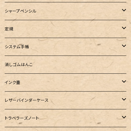
ロールペンケース
ペンネジューク オリジナル（予約品）
BENU（ベヌー）
SAILOR（セーラー）
シーカンパニー
書籍
オリジナルインク
シャープペンシル
ラウンドジップペンケース 10本挿し
ペンネジューク オリジナル（在庫品）
PARKER（パーカー）
Caran d'Ache（カランダッシュ）
LOONLOON（ルンルン）
佐瀬工業所
Tono&Lims
富士瘤クラフト
定規
セミオーダーガラスペン（予約品）
インクガチャ
Kaweco（カヴェコ）
Kaweco（カヴェコ）
ラダイト
リュリュ
セーラー万年筆
こぶた工房
Ystudio（ワイスタジオ）
システム手帳
指だけで書けるガラスペン（予約品）
100色インク工房
AURORA（アウロラ）
富士瘤クラフト
PARLEY (パーリィー)
セキセイ
PILOT
Steef&Co. (スティーフ)
ミドリカンパニー
プロッター
消しゴムはんこ
ゆらめくink
色彩雫
ST Draft 短軸
ミニ5サイズ
LAMY（ラミー）
100% Pencillest 真鍮ペン
ガルフストリーム
寺西化学工業
フェリスホイールプレス
マーベラスウッド
ラダイト
ダヴィンチ ロロマクラシック
インク壷
Dipton
ST Draft 全軸
ミニ6サイズ
10mlインク
バディ
フェリスホイールプレス
フェリスホイールプレス
NAGASAWA（ナガサワ）
ガラス工房 LUC
Pelican
カヴェコ
Ruk (ルカ)
ファイロファックス
白石ガラス工房
レザーバインダーケース
SHIKIORI（四季織）
PG Mk2
ナローサイズ
20mlインク
マーベラスシャープ
大西製作所
BENJA メノルカペン
PILOT（パイロット）
ガラス工房 SAYORI
インクガチャ
カランダッシュ
LOGステーショナリー
アシュフォード
フェリスホイールプレス
PLOTTER
トラベラーズノート