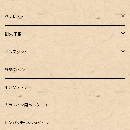
PenC mini
バハギア&クラフト
MONTBLANC（モンブラン）
スタイルフィット ゲルインク
KAYOU＋(カーユプラス)
ツイスト消しゴム
革製ペントレー
ペンレスト
MONS ORIS (モンズオーリス)
RETRO51
IWI（アイダブリューアイ）
ボルトレッティ
御朱印帳
RHODIA(ロディア)
meister by POINT(マイスターバイポイント)
富士ひのき御朱印帳【巓】
ペンスタンド
ロットリング
島田小割製材所
黄金富士ひのき御朱印帳
Ystudio（ワイスタジオ）
多機能ペン
マルチペン
Luddite（ラダイト）
Ystudio（ワイスタジオ）
御朱印帳袋・カバー
あけぼの工房
インクマドラー
MONTEVERDE(モンテベルテ)
工房sokoharo（そこはろ）
CRUCIAL（クルーシャル）御朱印帳
ガラスペン用ペンケース
LAMY（ラミー）
ピンバッチ・ネクタイピン