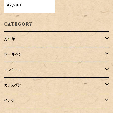
¥2,200
CATEGORY
万年筆
Pelikan（ペリカン）
ボールペン
PILOT（パイロット）
オリジナルボールペン
ペンケース
万年筆用コンバーター
SAILOR（セーラー）
Pelikan（ペリカン）
バハギア & クラフト
ガラスペン
マルチペン
ラウンドジップペンケース
PLATINUM（プラチナ）
PILOT（パイロット）
&Liebe(アンドリーベ)
工芸装置
インク