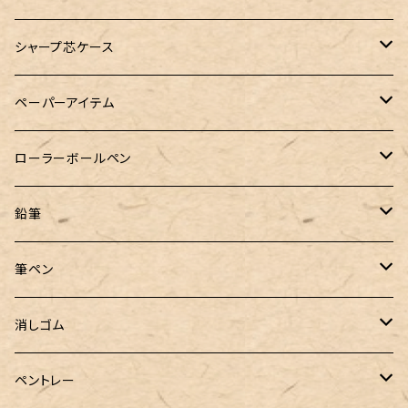
A5サイズ
限定インク
バディ【Mark II(マークツー)】
TWSBI（ツイスビー）
HUGO BOSS（ヒューゴボス）
スリップオン
アトリグラス
プラチナ
リフィル・カスタマイズパーツ
コヒノール
シャープ芯ケース
コラボレーションインク
早川式繰出鉛筆
Ystudio（ワイスタジオ）
Sheaffer（シェーファー）
Kaweco（カヴェコ）
エルバン
三菱鉛筆
Ystudio（ワイスタジオ）
ペーパーアイテム
クルトガ ウッド
Nahvalur(ナーヴァル)
マーベラスウッド
Ystudio（ワイスタジオ）
ぺんてる
ラダイト
ヌルリフィル
ローラーボールペン
トライカラーボールペン
TaG サブマリン万年筆 限定ペン先ゴールドプレート
HUGO BOSS (ヒューゴ ボス)
ラミー
Steef&Co.（スティーフ）
irofulインクカード
FONTE
鉛筆
バディ【Mark II(マークツー)】
ローラーボール 6色キャップ付
CROSS（クロス）
PARKER(パーカー)
ラダイト
富士瘤クラフト
神戸派計画
サンスター文具
筆ペン
Sheaffer（シェーファー）
CROSS(クロス)
PILOT（パイロット）
すずめや
Fonte
消しゴム
カスタム
MONTEVERDE（モンテベルデ）
ANTOU（アントウ）
RHODIA(ロディア)
消しゴムケース
ペントレー