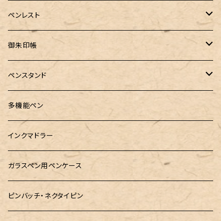
PenC mini
バハギア&クラフト
MONTBLANC（モンブラン）
スタイルフィット ゲルインク
KAYOU＋(カーユプラス)
ツイスト消しゴム
革製ペントレー
ペンレスト
MONS ORIS (モンズオーリス)
RETRO51
IWI（アイダブリューアイ）
ボルトレッティ
御朱印帳
RHODIA(ロディア)
meister by POINT(マイスターバイポイント)
富士ひのき御朱印帳【巓】
ペンスタンド
ロットリング
島田小割製材所
黄金富士ひのき御朱印帳
Ystudio（ワイスタジオ）
多機能ペン
マルチペン
Luddite（ラダイト）
Ystudio（ワイスタジオ）
御朱印帳袋・カバー
インクマドラー
MONTEVERDE(モンテベルテ)
工房sokoharo（そこはろ）
CRUCIAL（クルーシャル）御朱印帳
ガラスペン用ペンケース
LAMY（ラミー）
ピンバッチ・ネクタイピン