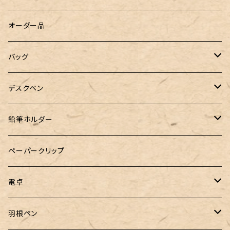
WATERMAN（ウォーターマン）
グラスマーカー
オーダー品
工房sokoharo（そこはろ）
バッグハンガー
バッグ
&Liebe(アンドリーベ)
デスクペン
24季 スタビライズドウッド
鉛筆ホルダー
LOGステーショナリー
ペーパークリップ
電卓
CASIO（カシオ）
羽根ペン