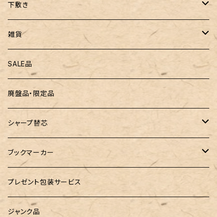
ぺんてる
下敷き
三菱鉛筆
専用リフィル
雑貨
ZEBRA（ゼブラ）
黒板
SALE品
ROMEO（ロメオ）
跳び箱小物入れ
廃盤品・限定品
こぶた工房
バランスゲーム（3種の木のおもちゃ）
シャープ替芯
島田小割製材所
どんぐりころころ（木のおもちゃ）
ぺんてる
ブックマーカー
廃盤品 Ain シュタイン 0.3
Ystudio（ワイスタジオ）
ラジオメーター
ペーパーペン by if
プレゼント包装サービス
廃盤品 Ain シュタイン 0.2
LOGステーショナリー
Tempo Drop（テンポドロップ）
ジャンク品