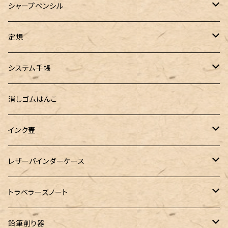
ロールペンケース
ペンネジューク オリジナル（予約品）
BENU（ベヌー）
SAILOR（セーラー）
シーカンパニー
書籍
オリジナルインク
シャープペンシル
ラウンドジップペンケース 10本挿し
ペンネジューク オリジナル（在庫品）
PARKER（パーカー）
Caran d'Ache（カランダッシュ）
LOONLOON（ルンルン）
佐瀬工業所
Tono&Lims
富士瘤クラフト
定規
セミオーダーガラスペン（予約品）
インクガチャ
Kaweco（カヴェコ）
Kaweco（カヴェコ）
ラダイト
リュリュ
セーラー万年筆
こぶた工房
Ystudio（ワイスタジオ）
システム手帳
指だけで書けるガラスペン（予約品）
100色インク工房
AURORA（アウロラ）
富士瘤クラフト
PARLEY (パーリィー)
セキセイ
PILOT
Steef&Co. (スティーフ)
ミドリカンパニー
プロッター
消しゴムはんこ
ゆらめくink
色彩雫
ST Draft 短軸
ミニ5サイズ
LAMY（ラミー）
100% Pencillest 真鍮ペン
ガルフストリーム
寺西化学工業
フェリスホイールプレス
マーベラスウッド
ラダイト
ダヴィンチ ロロマクラシック
インク壷
Dipton
ST Draft 全軸
ミニ6サイズ
10mlインク
バディ
フェリスホイールプレス
フェリスホイールプレス
NAGASAWA（ナガサワ）
ガラス工房 LUC
Pelican
カヴェコ
Ruk (ルカ)
ファイロファックス
白石ガラス工房
レザーバインダーケース
SHIKIORI（四季織）
PG Mk2
ナローサイズ
20mlインク
マーベラスシャープ
大西製作所
BENJA メノルカペン
PILOT（パイロット）
ガラス工房 SAYORI
インクガチャ
カランダッシュ
LOGステーショナリー
アシュフォード
フェリスホイールプレス
PLOTTER
トラベラーズノート
DM-1
バイブルサイズ
38mlインク
トライカラーボールペン
染色カクノ
Fisher（フィッシャー）
アシュフォード
GLASS STUDIO しなぷす
PLATINUM（プラチナ）
ロットリング
スターターキット
鉛筆削り器