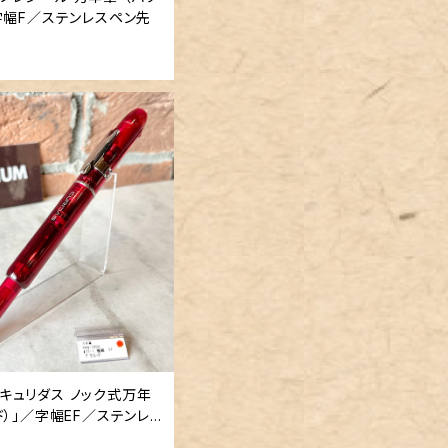
字幅F／ステンレスペン先
リダス ノック式万年
ド）」／字幅EF／ステンレ