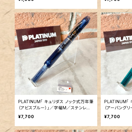
PLATINUM「 キュリダス ノック式万年筆
PLATINUM「 キュリ
（アビスブルー）」／字幅М／ステンレス
（アーバングリ
ペン先
¥7,700
¥7,700