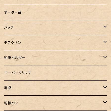
WATERMAN（ウォーターマン）
グラスマーカー
オーダー品
工房sokoharo（そこはろ）
バッグハンガー
バッグ
&Liebe(アンドリーベ)
デスクペン
24季 スタビライズドウッド
鉛筆ホルダー
LOGステーショナリー
ペーパークリップ
電卓
CASIO（カシオ）
羽根ペン