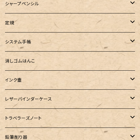
ロールペンケース
ペンネジューク オリジナル（予約品）
BENU（ベヌー）
SAILOR（セーラー）
シーカンパニー
書籍
オリジナルインク
シャープペンシル
ラウンドジップペンケース 10本挿し
ペンネジューク オリジナル（在庫品）
PARKER（パーカー）
Caran d'Ache（カランダッシュ）
LOONLOON（ルンルン）
佐瀬工業所
Tono&Lims
富士瘤クラフト
定規
セミオーダーガラスペン（予約品）
インクガチャ
Kaweco（カヴェコ）
Kaweco（カヴェコ）
ラダイト
リュリュ
セーラー万年筆
こぶた工房
Ystudio（ワイスタジオ）
システム手帳
指だけで書けるガラスペン（予約品）
100色インク工房
AURORA（アウロラ）
富士瘤クラフト
PARLEY (パーリィー)
セキセイ
PILOT
Steef&Co. (スティーフ)
ミドリカンパニー
プロッター
消しゴムはんこ
ゆらめくink
色彩雫
ST Draft 短軸
ミニ5サイズ
LAMY（ラミー）
100% Pencillest 真鍮ペン
ガルフストリーム
寺西化学工業
フェリスホイールプレス
マーベラスウッド
ラダイト
ダヴィンチ ロロマクラシック
インク壷
Dipton
ST Draft 全軸
ミニ6サイズ
10mlインク
バディ
フェリスホイールプレス
フェリスホイールプレス
NAGASAWA（ナガサワ）
ガラス工房 LUC
Pelican
カヴェコ
Ruk (ルカ)
ファイロファックス
白石ガラス工房
レザーバインダーケース
SHIKIORI（四季織）
PG Mk2
ナローサイズ
20mlインク
マーベラスシャープ
大西製作所
BENJA メノルカペン
PILOT（パイロット）
ガラス工房 SAYORI
インクガチャ
カランダッシュ
LOGステーショナリー
アシュフォード
フェリスホイールプレス
PLOTTER
トラベラーズノート
DM-1
バイブルサイズ
38mlインク
トライカラーボールペン
染色カクノ
Fisher（フィッシャー）
アシュフォード
GLASS STUDIO しなぷす
PLATINUM（プラチナ）
ロットリング
スターターキット
鉛筆削り器