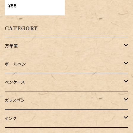
¥55
CATEGORY
万年筆
Pelikan（ペリカン）
ボールペン
PILOT（パイロット）
オリジナルボールペン
ペンケース
万年筆用コンバーター
SAILOR（セーラー）
Pelikan（ペリカン）
バハギア & クラフト
ガラスペン
マルチペン
ラウンドジップペンケース
PLATINUM（プラチナ）
PILOT（パイロット）
&Liebe(アンドリーベ)
工芸装置
インク