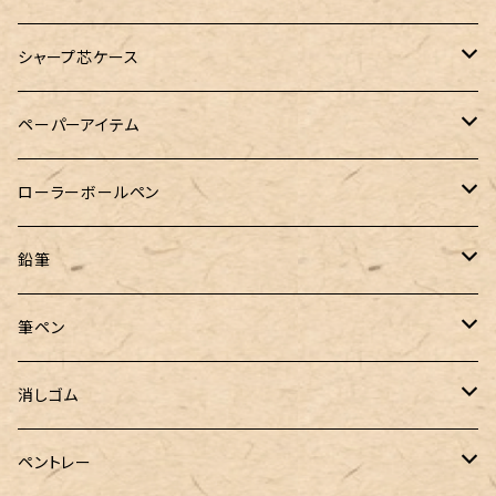
A5サイズ
限定インク
バディ【Mark II(マークツー)】
TWSBI（ツイスビー）
HUGO BOSS（ヒューゴボス）
スリップオン
アトリグラス
プラチナ
リフィル・カスタマイズパーツ
コヒノール
シャープ芯ケース
コラボレーションインク
早川式繰出鉛筆
Ystudio（ワイスタジオ）
Sheaffer（シェーファー）
Kaweco（カヴェコ）
エルバン
三菱鉛筆
Ystudio（ワイスタジオ）
ペーパーアイテム
クルトガ ウッド
Nahvalur(ナーヴァル)
マーベラスウッド
Ystudio（ワイスタジオ）
ぺんてる
ラダイト
ヌルリフィル
ローラーボールペン
トライカラーボールペン
TaG サブマリン万年筆 限定ペン先ゴールドプレート
HUGO BOSS (ヒューゴ ボス)
ラミー
Steef&Co.（スティーフ）
irofulインクカード
FONTE
鉛筆
バディ【Mark II(マークツー)】
ローラーボール 6色キャップ付
CROSS（クロス）
PARKER(パーカー)
ラダイト
富士瘤クラフト
神戸派計画
サンスター文具
筆ペン
Sheaffer（シェーファー）
CROSS(クロス)
PILOT（パイロット）
すずめや
Fonte
消しゴム
カスタム
MONTEVERDE（モンテベルデ）
ANTOU（アントウ）
RHODIA(ロディア)
消しゴムケース
ペントレー