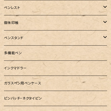
PenC mini
バハギア&クラフト
MONTBLANC（モンブラン）
スタイルフィット ゲルインク
KAYOU＋(カーユプラス)
ツイスト消しゴム
革製ペントレー
ペンレスト
MONS ORIS (モンズオーリス)
RETRO51
IWI（アイダブリューアイ）
ボルトレッティ
御朱印帳
RHODIA(ロディア)
meister by POINT(マイスターバイポイント)
富士ひのき御朱印帳【巓】
ペンスタンド
ロットリング
島田小割製材所
黄金富士ひのき御朱印帳
Ystudio（ワイスタジオ）
多機能ペン
マルチペン
Luddite（ラダイト）
Ystudio（ワイスタジオ）
御朱印帳袋・カバー
インクマドラー
MONTEVERDE(モンテベルテ)
工房sokoharo（そこはろ）
CRUCIAL（クルーシャル）御朱印帳
ガラスペン用ペンケース
LAMY（ラミー）
ピンバッチ・ネクタイピン