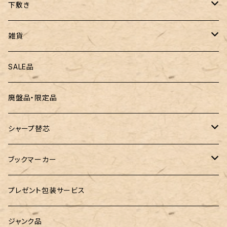
ぺんてる
下敷き
三菱鉛筆
専用リフィル
雑貨
ZEBRA（ゼブラ）
黒板
SALE品
ROMEO（ロメオ）
跳び箱小物入れ
廃盤品・限定品
こぶた工房
バランスゲーム（3種の木のおもちゃ）
シャープ替芯
島田小割製材所
どんぐりころころ（木のおもちゃ）
ぺんてる
ブックマーカー
廃盤品 Ain シュタイン 0.3
Ystudio（ワイスタジオ）
ラジオメーター
ペーパーペン by if
プレゼント包装サービス
廃盤品 Ain シュタイン 0.2
LOGステーショナリー
Tempo Drop（テンポドロップ）
ジャンク品