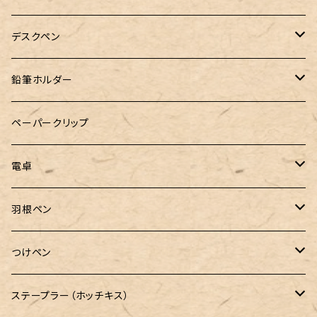
&Liebe(アンドリーベ)
デスクペン
24季 スタビライズドウッド
鉛筆ホルダー
LOGステーショナリー
ペーパークリップ
電卓
CASIO（カシオ）
羽根ペン
ボルトレッティ
つけペン
ルビナート
ボルトレッティ
ステープラー（ホッチキス）