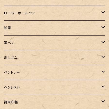
クルトガ ウッド
Nahvalur(ナーヴァル)
マーベラスウッド
Ystudio（ワイスタジオ）
ぺんてる
ラダイト
ヌルリフィル
ローラーボールペン
トライカラーボールペン
TaG サブマリン万年筆 限定ペン先ゴールドプレート
HUGO BOSS (ヒューゴ ボス)
ラミー
Steef&Co.（スティーフ）
irofulインクカード
FONTE
鉛筆
バディ【Mark II(マークツー)】
ローラーボール 6色キャップ付
CROSS（クロス）
PARKER(パーカー)
ラダイト
富士瘤クラフト
神戸派計画
サンスター文具
筆ペン
Sheaffer（シェーファー）
CROSS(クロス)
PILOT（パイロット）
すずめや
Fonte
消しゴム
カスタム
MONTEVERDE（モンテベルデ）
ANTOU（アントウ）
RHODIA(ロディア)
消しゴムケース
ペントレー
PenC mini
バハギア&クラフト
MONTBLANC（モンブラン）
スタイルフィット ゲルインク
KAYOU＋(カーユプラス)
ツイスト消しゴム
革製ペントレー
ペンレスト
MONS ORIS (モンズオーリス)
RETRO51
IWI（アイダブリューアイ）
ボルトレッティ
御朱印帳