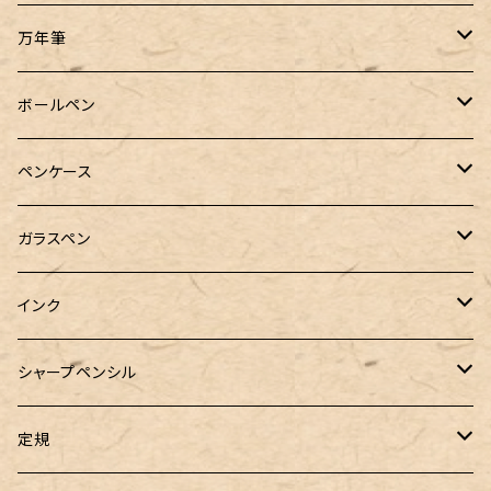
万年筆
Pelikan（ペリカン）
ボールペン
PILOT（パイロット）
オリジナルボールペン
ペンケース
万年筆用コンバーター
SAILOR（セーラー）
Pelikan（ペリカン）
バハギア & クラフト
ガラスペン
マルチペン
ラウンドジップペンケース
PLATINUM（プラチナ）
PILOT（パイロット）
&Liebe(アンドリーベ)
工芸装置
インク
ロールペンケース
ペンネジューク オリジナル（予約品）
BENU（ベヌー）
SAILOR（セーラー）
シーカンパニー
書籍
オリジナルインク
シャープペンシル
ラウンドジップペンケース 10本挿し
ペンネジューク オリジナル（在庫品）
PARKER（パーカー）
Caran d'Ache（カランダッシュ）
LOONLOON（ルンルン）
佐瀬工業所
Tono&Lims
富士瘤クラフト
定規