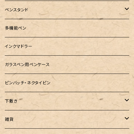
RHODIA(ロディア)
meister by POINT(マイスターバイポイント)
富士ひのき御朱印帳【巓】
ペンスタンド
ロットリング
島田小割製材所
黄金富士ひのき御朱印帳
Ystudio（ワイスタジオ）
多機能ペン
マルチペン
Luddite（ラダイト）
Ystudio（ワイスタジオ）
御朱印帳袋・カバー
インクマドラー
MONTEVERDE(モンテベルテ)
工房sokoharo（そこはろ）
CRUCIAL（クルーシャル）御朱印帳
ガラスペン用ペンケース
LAMY（ラミー）
ピンバッチ・ネクタイピン
ぺんてる
下敷き
三菱鉛筆
専用リフィル
雑貨