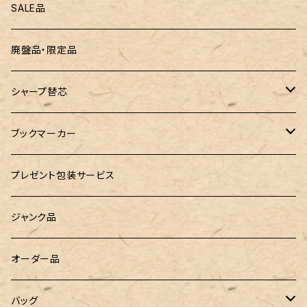
ZEBRA（ゼブラ）
黒板
SALE品
ROMEO（ロメオ）
跳び箱小物入れ
廃盤品・限定品
こぶた工房
バランスゲーム（3種の木のおもちゃ）
シャープ替芯
島田小割製材所
どんぐりころころ（木のおもちゃ）
ぺんてる
ブックマーカー
廃盤品 Ain シュタイン 0.3
Ystudio（ワイスタジオ）
ラジオメーター
ペーパーペン by if
プレゼント包装サービス
廃盤品 Ain シュタイン 0.2
LOGステーショナリー
Tempo Drop（テンポドロップ）
ジャンク品
WATERMAN（ウォーターマン）
グラスマーカー
オーダー品
工房sokoharo（そこはろ）
バッグハンガー
バッグ