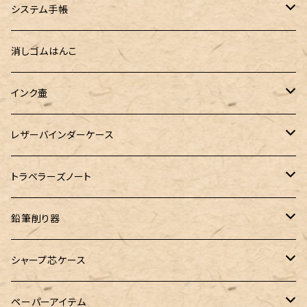
セミオーダーガラスペン（予約品）
インクガチャ
Kaweco（カヴェコ）
Kaweco（カヴェコ）
ラダイト
リュリュ
セーラー万年筆
こぶた工房
Ystudio（ワイスタジオ）
システム手帳
指だけで書けるガラスペン（予約品）
100色インク工房
AURORA（アウロラ）
富士瘤クラフト
PARLEY (パーリィー)
セキセイ
PILOT
Steef&Co. (スティーフ)
ミドリカンパニー
プロッター
消しゴムはんこ
ゆらめくink
色彩雫
ST Draft 短軸
ミニ5サイズ
LAMY（ラミー）
100% Pencillest 真鍮ペン
ガルフストリーム
寺西化学工業
フェリスホイールプレス
マーベラスウッド
ラダイト
ダヴィンチ ロロマクラシック
インク壷
Dipton
ST Draft 全軸
ミニ6サイズ
10mlインク
バディ
フェリスホイールプレス
フェリスホイールプレス
NAGASAWA（ナガサワ）
ガラス工房 LUC
Pelican
カヴェコ
Ruk (ルカ)
ファイロファックス
白石ガラス工房
レザーバインダーケース
SHIKIORI（四季織）
PG Mk2
ナローサイズ
20mlインク
マーベラスシャープ
大西製作所
BENJA メノルカペン
PILOT（パイロット）
ガラス工房 SAYORI
インクガチャ
カランダッシュ
LOGステーショナリー
アシュフォード
フェリスホイールプレス
PLOTTER
トラベラーズノート
DM-1
バイブルサイズ
38mlインク
トライカラーボールペン
染色カクノ
Fisher（フィッシャー）
アシュフォード
GLASS STUDIO しなぷす
PLATINUM（プラチナ）
ロットリング
スターターキット
鉛筆削り器
A5サイズ
限定インク
バディ【Mark II(マークツー)】
TWSBI（ツイスビー）
HUGO BOSS（ヒューゴボス）
スリップオン
アトリグラス
プラチナ
リフィル・カスタマイズパーツ
コヒノール
シャープ芯ケース
コラボレーションインク
早川式繰出鉛筆
Ystudio（ワイスタジオ）
Sheaffer（シェーファー）
Kaweco（カヴェコ）
エルバン
三菱鉛筆
Ystudio（ワイスタジオ）
ペーパーアイテム