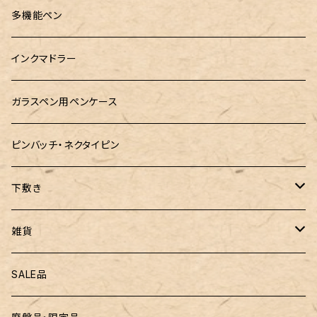
ロットリング
島田小割製材所
黄金富士ひのき御朱印帳
Ystudio（ワイスタジオ）
多機能ペン
マルチペン
Luddite（ラダイト）
Ystudio（ワイスタジオ）
御朱印帳袋・カバー
インクマドラー
MONTEVERDE(モンテベルテ)
工房sokoharo（そこはろ）
CRUCIAL（クルーシャル）御朱印帳
ガラスペン用ペンケース
LAMY（ラミー）
ピンバッチ・ネクタイピン
ぺんてる
下敷き
三菱鉛筆
専用リフィル
雑貨
ZEBRA（ゼブラ）
黒板
SALE品
ROMEO（ロメオ）
跳び箱小物入れ