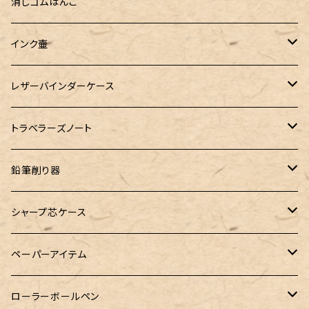
AURORA（アウロラ）
富士瘤クラフト
PARLEY (パーリィー)
セキセイ
PILOT
Steef&Co. (スティーフ)
ミドリカンパニー
プロッター
消しゴムはんこ
ゆらめくink
色彩雫
ST Draft 短軸
ミニ5サイズ
LAMY（ラミー）
100% Pencillest 真鍮ペン
ガルフストリーム
寺西化学工業
フェリスホイールプレス
マーベラスウッド
ラダイト
ダヴィンチ ロロマクラシック
インク壷
Dipton
ST Draft 全軸
ミニ6サイズ
10mlインク
バディ
フェリスホイールプレス
フェリスホイールプレス
NAGASAWA（ナガサワ）
ガラス工房 LUC
Pelican
カヴェコ
Ruk (ルカ)
ファイロファックス
白石ガラス工房
レザーバインダーケース
SHIKIORI（四季織）
PG Mk2
ナローサイズ
20mlインク
マーベラスシャープ
大西製作所
BENJA メノルカペン
PILOT（パイロット）
ガラス工房 SAYORI
インクガチャ
カランダッシュ
LOGステーショナリー
アシュフォード
フェリスホイールプレス
PLOTTER
トラベラーズノート
DM-1
バイブルサイズ
38mlインク
トライカラーボールペン
染色カクノ
Fisher（フィッシャー）
アシュフォード
GLASS STUDIO しなぷす
PLATINUM（プラチナ）
ロットリング
スターターキット
鉛筆削り器
A5サイズ
限定インク
バディ【Mark II(マークツー)】
TWSBI（ツイスビー）
HUGO BOSS（ヒューゴボス）
スリップオン
アトリグラス
プラチナ
リフィル・カスタマイズパーツ
コヒノール
シャープ芯ケース
コラボレーションインク
早川式繰出鉛筆
Ystudio（ワイスタジオ）
Sheaffer（シェーファー）
Kaweco（カヴェコ）
エルバン
三菱鉛筆
Ystudio（ワイスタジオ）
ペーパーアイテム
クルトガ ウッド
Nahvalur(ナーヴァル)
マーベラスウッド
Ystudio（ワイスタジオ）
ぺんてる
ラダイト
ヌルリフィル
ローラーボールペン