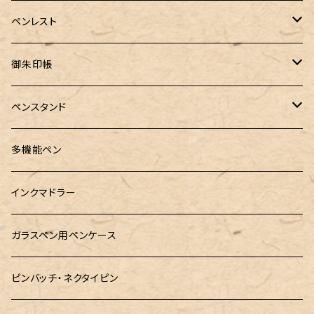
PenC mini
バハギア&クラフト
MONTBLANC（モンブラン）
スタイルフィット ゲルインク
KAYOU＋(カーユプラス)
ツイスト消しゴム
革製ペントレー
ペンレスト
MONS ORIS (モンズオーリス)
RETRO51
IWI（アイダブリューアイ）
ボルトレッティ
御朱印帳
RHODIA(ロディア)
meister by POINT(マイスターバイポイント)
富士ひのき御朱印帳【巓】
ペンスタンド
ロットリング
島田小割製材所
黄金富士ひのき御朱印帳
Ystudio（ワイスタジオ）
多機能ペン
マルチペン
Luddite（ラダイト）
Ystudio（ワイスタジオ）
御朱印帳袋・カバー
インクマドラー
MONTEVERDE(モンテベルテ)
工房sokoharo（そこはろ）
CRUCIAL（クルーシャル）御朱印帳
ガラスペン用ペンケース
LAMY（ラミー）
ピンバッチ・ネクタイピン