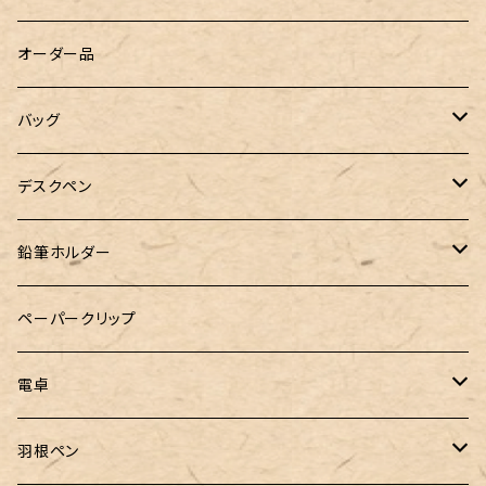
WATERMAN（ウォーターマン）
グラスマーカー
オーダー品
工房sokoharo（そこはろ）
バッグハンガー
バッグ
&Liebe(アンドリーベ)
デスクペン
24季 スタビライズドウッド
鉛筆ホルダー
LOGステーショナリー
ペーパークリップ
電卓
CASIO（カシオ）
羽根ペン