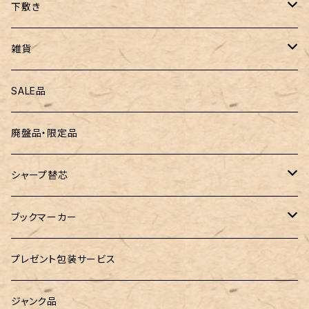
ぺんてる
下敷き
三菱鉛筆
専用リフィル
雑貨
ZEBRA（ゼブラ）
黒板
SALE品
ROMEO（ロメオ）
跳び箱小物入れ
廃盤品・限定品
こぶた工房
バランスゲーム（3種の木のおもちゃ）
シャープ替芯
島田小割製材所
どんぐりころころ（木のおもちゃ）
ぺんてる
ブックマーカー
廃盤品 Ain シュタイン 0.3
Ystudio（ワイスタジオ）
ラジオメーター
ペーパーペン by if
プレゼント包装サービス
廃盤品 Ain シュタイン 0.2
LOGステーショナリー
Tempo Drop（テンポドロップ）
ジャンク品