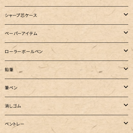
A5サイズ
限定インク
バディ【Mark II(マークツー)】
TWSBI（ツイスビー）
HUGO BOSS（ヒューゴボス）
スリップオン
アトリグラス
プラチナ
リフィル・カスタマイズパーツ
コヒノール
シャープ芯ケース
コラボレーションインク
早川式繰出鉛筆
Ystudio（ワイスタジオ）
Sheaffer（シェーファー）
Kaweco（カヴェコ）
エルバン
三菱鉛筆
Ystudio（ワイスタジオ）
ペーパーアイテム
クルトガ ウッド
Nahvalur(ナーヴァル)
マーベラスウッド
Ystudio（ワイスタジオ）
ぺんてる
ラダイト
ヌルリフィル
ローラーボールペン
トライカラーボールペン
TaG サブマリン万年筆 限定ペン先ゴールドプレート
HUGO BOSS (ヒューゴ ボス)
ラミー
Steef&Co.（スティーフ）
irofulインクカード
FONTE
鉛筆
バディ【Mark II(マークツー)】
ローラーボール 6色キャップ付
CROSS（クロス）
PARKER(パーカー)
ラダイト
富士瘤クラフト
神戸派計画
サンスター文具
筆ペン
Sheaffer（シェーファー）
CROSS(クロス)
PILOT（パイロット）
すずめや
Fonte
消しゴム
カスタム
MONTEVERDE（モンテベルデ）
ANTOU（アントウ）
RHODIA(ロディア)
消しゴムケース
ペントレー