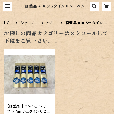
廃盤品 Ain シュタイン 0.2 | ペンネ
ジューク
HOM
シャープ替
ぺんて
廃盤品 Ain シュタイン 0.
E
芯
る
2
お探しの商品カテゴリーはスクロールして
下段をご覧下さい。↓
【廃盤品 】ぺんてる シャー
プ芯 Ain シュタイン 0.2 5