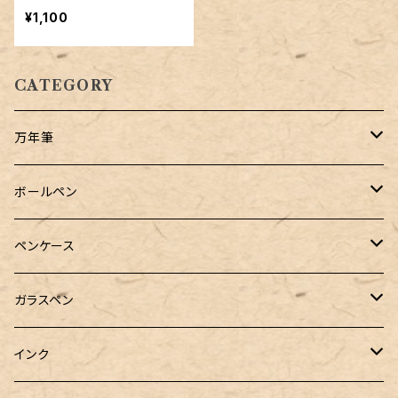
個セット
¥1,100
CATEGORY
万年筆
Pelikan（ペリカン）
ボールペン
PILOT（パイロット）
オリジナルボールペン
ペンケース
万年筆用コンバーター
SAILOR（セーラー）
Pelikan（ペリカン）
バハギア & クラフト
ガラスペン
マルチペン
ラウンドジップペンケース
PLATINUM（プラチナ）
PILOT（パイロット）
&Liebe(アンドリーベ)
工芸装置
インク