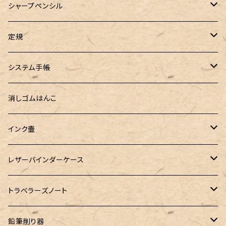
ロールペンケース
ペンネジューク オリジナル（予約品）
BENU（ベヌー）
SAILOR（セーラー）
シーカンパニー
書籍
オリジナルインク
シャープペンシル
ラウンドジップペンケース 10本挿し
ペンネジューク オリジナル（在庫品）
PARKER（パーカー）
Caran d'Ache（カランダッシュ）
LOONLOON（ルンルン）
佐瀬工業所
Tono&Lims
富士瘤クラフト
定規
セミオーダーガラスペン（予約品）
インクガチャ
Kaweco（カヴェコ）
Kaweco（カヴェコ）
ラダイト
リュリュ
セーラー万年筆
こぶた工房
Ystudio（ワイスタジオ）
システム手帳
指だけで書けるガラスペン（予約品）
100色インク工房
AURORA（アウロラ）
富士瘤クラフト
PARLEY (パーリィー)
セキセイ
PILOT
Steef&Co. (スティーフ)
ミドリカンパニー
プロッター
消しゴムはんこ
ゆらめくink
色彩雫
ST Draft 短軸
ミニ5サイズ
LAMY（ラミー）
100% Pencillest 真鍮ペン
ガルフストリーム
寺西化学工業
フェリスホイールプレス
マーベラスウッド
ラダイト
ダヴィンチ ロロマクラシック
インク壷
Dipton
ST Draft 全軸
ミニ6サイズ
10mlインク
バディ
フェリスホイールプレス
フェリスホイールプレス
NAGASAWA（ナガサワ）
ガラス工房 LUC
Pelican
カヴェコ
Ruk (ルカ)
ファイロファックス
白石ガラス工房
レザーバインダーケース
SHIKIORI（四季織）
PG Mk2
ナローサイズ
20mlインク
マーベラスシャープ
大西製作所
BENJA メノルカペン
PILOT（パイロット）
ガラス工房 SAYORI
インクガチャ
カランダッシュ
LOGステーショナリー
アシュフォード
フェリスホイールプレス
PLOTTER
トラベラーズノート
DM-1
バイブルサイズ
38mlインク
トライカラーボールペン
染色カクノ
Fisher（フィッシャー）
アシュフォード
GLASS STUDIO しなぷす
PLATINUM（プラチナ）
ロットリング
スターターキット
鉛筆削り器