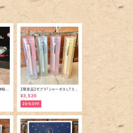
神秘の
【限定品】ゼブラ「シャーボX LT3
幅EF
限定ニュアンスカラー」多機能ペン
¥3,520
／全4種
20%OFF