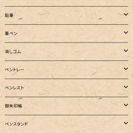
トライカラーボールペン
TaG サブマリン万年筆 限定ペン先ゴールドプレート
HUGO BOSS (ヒューゴ ボス)
ラミー
Steef&Co.（スティーフ）
irofulインクカード
FONTE
鉛筆
バディ【Mark II(マークツー)】
ローラーボール 6色キャップ付
CROSS（クロス）
PARKER(パーカー)
ラダイト
富士瘤クラフト
神戸派計画
サンスター文具
筆ペン
Sheaffer（シェーファー）
CROSS(クロス)
PILOT（パイロット）
すずめや
Fonte
消しゴム
カスタム
MONTEVERDE（モンテベルデ）
ANTOU（アントウ）
RHODIA(ロディア)
消しゴムケース
ペントレー
PenC mini
バハギア&クラフト
MONTBLANC（モンブラン）
スタイルフィット ゲルインク
KAYOU＋(カーユプラス)
ツイスト消しゴム
革製ペントレー
ペンレスト
MONS ORIS (モンズオーリス)
RETRO51
IWI（アイダブリューアイ）
ボルトレッティ
御朱印帳
RHODIA(ロディア)
meister by POINT(マイスターバイポイント)
富士ひのき御朱印帳【巓】
ペンスタンド