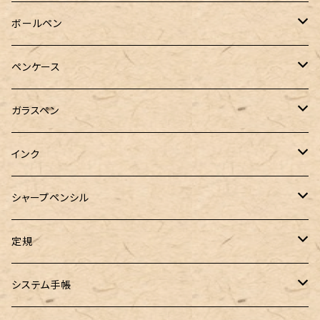
Pelikan（ペリカン）
ボールペン
PILOT（パイロット）
オリジナルボールペン
ペンケース
万年筆用コンバーター
SAILOR（セーラー）
Pelikan（ペリカン）
バハギア & クラフト
ガラスペン
マルチペン
ラウンドジップペンケース
PLATINUM（プラチナ）
PILOT（パイロット）
&Liebe(アンドリーベ)
工芸装置
インク
ロールペンケース
ペンネジューク オリジナル（予約品）
BENU（ベヌー）
SAILOR（セーラー）
シーカンパニー
書籍
オリジナルインク
シャープペンシル
ラウンドジップペンケース 10本挿し
ペンネジューク オリジナル（在庫品）
PARKER（パーカー）
Caran d'Ache（カランダッシュ）
LOONLOON（ルンルン）
佐瀬工業所
Tono&Lims
富士瘤クラフト
定規
セミオーダーガラスペン（予約品）
インクガチャ
Kaweco（カヴェコ）
Kaweco（カヴェコ）
ラダイト
リュリュ
セーラー万年筆
こぶた工房
Ystudio（ワイスタジオ）
システム手帳
指だけで書けるガラスペン（予約品）