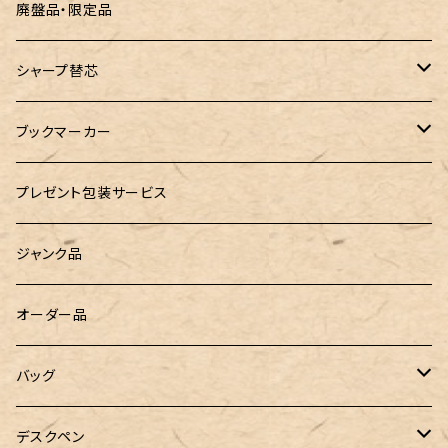
ROMEO（ロメオ）
跳び箱小物入れ
廃盤品・限定品
こぶた工房
バランスゲーム（3種の木のおもちゃ）
シャープ替芯
島田小割製材所
どんぐりころころ（木のおもちゃ）
ぺんてる
ブックマーカー
廃盤品 Ain シュタイン 0.3
Ystudio（ワイスタジオ）
ラジオメーター
ペーパーペン by if
プレゼント包装サービス
廃盤品 Ain シュタイン 0.2
LOGステーショナリー
Tempo Drop（テンポドロップ）
ジャンク品
WATERMAN（ウォーターマン）
グラスマーカー
オーダー品
工房sokoharo（そこはろ）
バッグハンガー
バッグ
&Liebe(アンドリーベ)
デスクペン