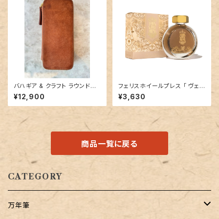
バハギア & クラフト ラウンドジ
フェリスホイールプレス 「 ヴェ
ップペンケース (プエブロ革 シ
ールオブシャンティリー (HAPPI
¥12,900
¥3,630
エナ)
LY EVER AFTER COLLECTI
ON）」／38mlインク／ラメ入り
商品一覧に戻る
CATEGORY
万年筆