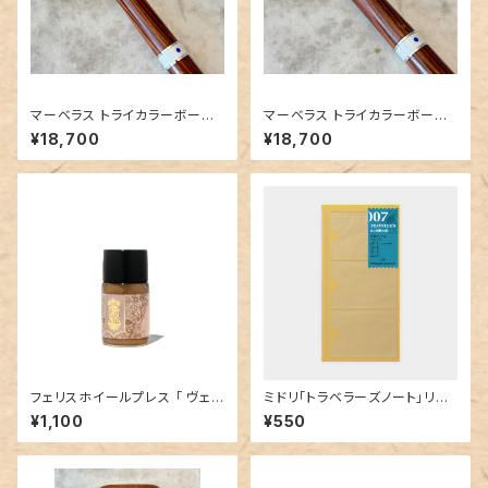
マーベラス トライカラーボール
マーベラス トライカラーボール
ペン【キングウッド 】③
ペン【キングウッド 】②
¥18,700
¥18,700
フェリスホイールプレス 「 ヴェ
ミドリ「トラベラーズノート」リフ
ールオブシャンティリー (HAPPI
ィル 007 名刺ファイル
¥1,100
¥550
LY EVER AFTER COLLECTI
ON）」／10mlインク／ラメ入り