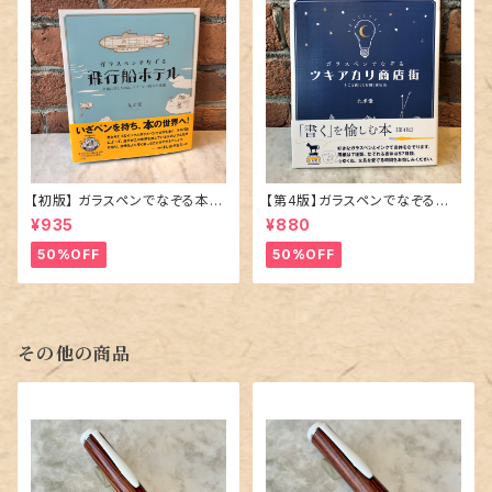
【初版】 ガラスペンでなぞる本 「
【第4版】ガラスペンでなぞる本
飛行船ホテル 」
「 ツキアカリ商店街 そこは夜に
¥935
¥880
だけ開く商店街 」
50%OFF
50%OFF
その他の商品