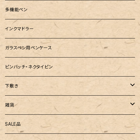
ロットリング
島田小割製材所
黄金富士ひのき御朱印帳
Ystudio（ワイスタジオ）
多機能ペン
マルチペン
Luddite（ラダイト）
Ystudio（ワイスタジオ）
御朱印帳袋・カバー
インクマドラー
MONTEVERDE(モンテベルテ)
工房sokoharo（そこはろ）
CRUCIAL（クルーシャル）御朱印帳
ガラスペン用ペンケース
LAMY（ラミー）
ピンバッチ・ネクタイピン
ぺんてる
下敷き
三菱鉛筆
専用リフィル
雑貨
ZEBRA（ゼブラ）
黒板
SALE品