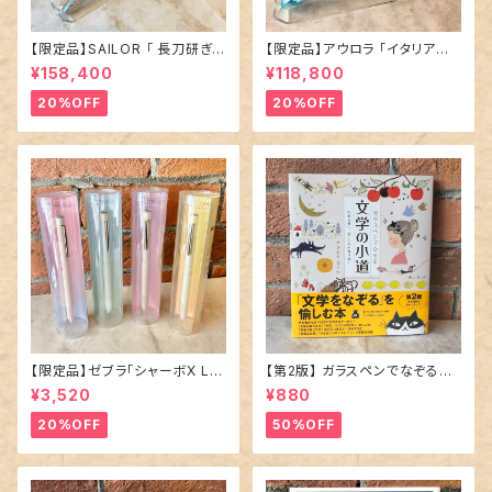
【限定品】SAILOR 「 長刀研ぎ
【限定品】アウロラ 「イタリア神
エボナイト 万年筆 〜憧憬〜 」
秘の旅・オルティジア 万年筆」／
¥158,400
¥118,800
／M（中字）／21金ペン先
字幅EF
20%OFF
20%OFF
【限定品】ゼブラ「シャーボX LT
【第2版】 ガラスペンでなぞる本
3 限定ニュアンスカラー」多機能
「 文学の小道 」
¥3,520
¥880
ペン／全4種
20%OFF
50%OFF