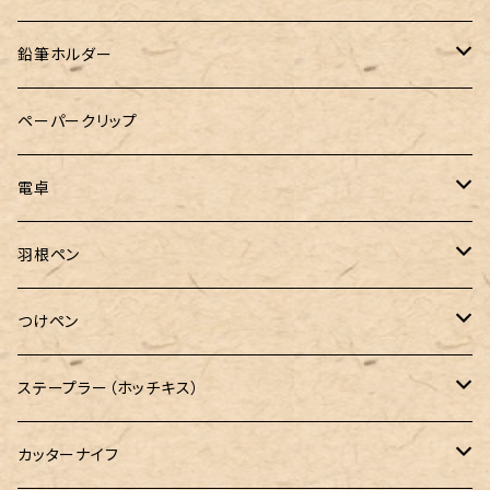
24季 スタビライズドウッド
鉛筆ホルダー
LOGステーショナリー
ペーパークリップ
電卓
CASIO（カシオ）
羽根ペン
ボルトレッティ
つけペン
ルビナート
ボルトレッティ
ステープラー（ホッチキス）
エルカスコ
カッターナイフ