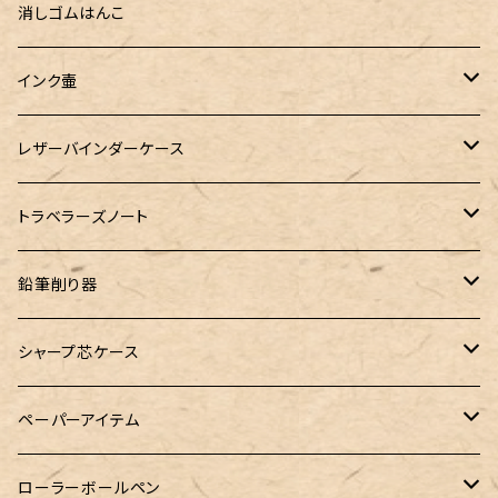
100色インク工房
AURORA（アウロラ）
富士瘤クラフト
PARLEY (パーリィー)
セキセイ
PILOT
Steef&Co. (スティーフ)
ミドリカンパニー
プロッター
消しゴムはんこ
ゆらめくink
色彩雫
ST Draft 短軸
ミニ5サイズ
LAMY（ラミー）
100% Pencillest 真鍮ペン
ガルフストリーム
寺西化学工業
フェリスホイールプレス
マーベラスウッド
ラダイト
ダヴィンチ ロロマクラシック
インク壷
Dipton
ST Draft 全軸
ミニ6サイズ
10mlインク
バディ
フェリスホイールプレス
フェリスホイールプレス
NAGASAWA（ナガサワ）
ガラス工房 LUC
Pelican
カヴェコ
Ruk (ルカ)
ファイロファックス
白石ガラス工房
レザーバインダーケース
SHIKIORI（四季織）
PG Mk2
ナローサイズ
20mlインク
マーベラスシャープ
大西製作所
BENJA メノルカペン
PILOT（パイロット）
ガラス工房 SAYORI
インクガチャ
カランダッシュ
LOGステーショナリー
アシュフォード
フェリスホイールプレス
PLOTTER
トラベラーズノート
DM-1
バイブルサイズ
38mlインク
トライカラーボールペン
染色カクノ
Fisher（フィッシャー）
アシュフォード
GLASS STUDIO しなぷす
PLATINUM（プラチナ）
ロットリング
スターターキット
鉛筆削り器
A5サイズ
限定インク
バディ【Mark II(マークツー)】
TWSBI（ツイスビー）
HUGO BOSS（ヒューゴボス）
スリップオン
アトリグラス
プラチナ
リフィル・カスタマイズパーツ
コヒノール
シャープ芯ケース
コラボレーションインク
早川式繰出鉛筆
Ystudio（ワイスタジオ）
Sheaffer（シェーファー）
Kaweco（カヴェコ）
エルバン
三菱鉛筆
Ystudio（ワイスタジオ）
ペーパーアイテム
クルトガ ウッド
Nahvalur(ナーヴァル)
マーベラスウッド
Ystudio（ワイスタジオ）
ぺんてる
ラダイト
ヌルリフィル
ローラーボールペン