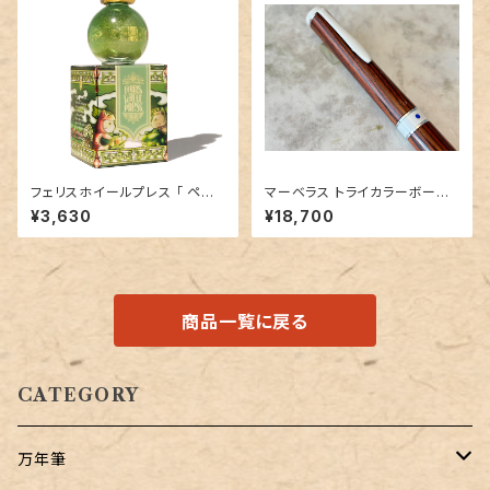
フェリスホイールプレス 「 ペイ
マーベラス トライカラーボール
ンズオブペリドット ( THE FERR
ペン【キングウッド 】②
¥3,630
¥18,700
ITALES COLLECTION）」／2
0mlインク／ラメ入り
商品一覧に戻る
CATEGORY
万年筆