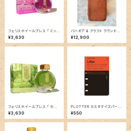
フェリスホイールプレス 「 ミッド
バハギア & クラフト ラウンドジ
ウェーザマグニフィセント（SUG
ップペンケース (プエブロ革 シ
¥3,630
¥12,900
ER BEACH COLLECTION）」
エナ)
／38mlインク／ラメ入り
フェリスホイールプレス 「 セント
PLOTTER カスタマイズパーツ
ラルパークグリーン（ NEW YO
No.010「リフター2枚」ミニサイ
¥3,630
¥550
RK,NEW YORK COLLECTIO
ズ／6穴
N ）」／38mlインク／ラメなし