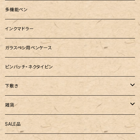
ロットリング
島田小割製材所
黄金富士ひのき御朱印帳
Ystudio（ワイスタジオ）
多機能ペン
マルチペン
Luddite（ラダイト）
Ystudio（ワイスタジオ）
御朱印帳袋・カバー
インクマドラー
MONTEVERDE(モンテベルテ)
工房sokoharo（そこはろ）
CRUCIAL（クルーシャル）御朱印帳
ガラスペン用ペンケース
LAMY（ラミー）
ピンバッチ・ネクタイピン
ぺんてる
下敷き
三菱鉛筆
専用リフィル
雑貨
ZEBRA（ゼブラ）
黒板
SALE品