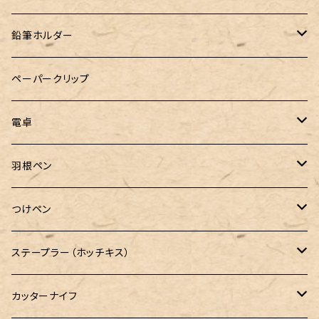
24季 スタビライズドウッド
鉛筆ホルダー
LOGステーショナリー
ペーパークリップ
電卓
CASIO（カシオ）
羽根ペン
ボルトレッティ
つけペン
ルビナート
ボルトレッティ
ステープラー（ホッチキス）
エルカスコ
カッターナイフ