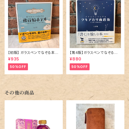
【初版】 ガラスペンでなぞる本 「
【第4版】ガラスペンでなぞる本
飛行船ホテル 」
「 ツキアカリ商店街 そこは夜に
¥935
¥880
だけ開く商店街 」
50%OFF
50%OFF
その他の商品