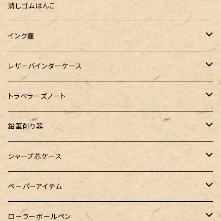
100色インク工房
AURORA（アウロラ）
富士瘤クラフト
PARLEY (パーリィー)
セキセイ
PILOT
Steef&Co. (スティーフ)
ミドリカンパニー
プロッター
消しゴムはんこ
ゆらめくink
色彩雫
ST Draft 短軸
ミニ5サイズ
LAMY（ラミー）
100% Pencillest 真鍮ペン
ガルフストリーム
寺西化学工業
フェリスホイールプレス
マーベラスウッド
ラダイト
ダヴィンチ ロロマクラシック
インク壷
Dipton
ST Draft 全軸
ミニ6サイズ
10mlインク
バディ
フェリスホイールプレス
フェリスホイールプレス
NAGASAWA（ナガサワ）
ガラス工房 LUC
Pelican
カヴェコ
Ruk (ルカ)
ファイロファックス
白石ガラス工房
レザーバインダーケース
SHIKIORI（四季織）
PG Mk2
ナローサイズ
20mlインク
マーベラスシャープ
大西製作所
BENJA メノルカペン
PILOT（パイロット）
ガラス工房 SAYORI
インクガチャ
カランダッシュ
LOGステーショナリー
アシュフォード
フェリスホイールプレス
PLOTTER
トラベラーズノート
DM-1
バイブルサイズ
38mlインク
トライカラーボールペン
染色カクノ
Fisher（フィッシャー）
アシュフォード
GLASS STUDIO しなぷす
PLATINUM（プラチナ）
ロットリング
スターターキット
鉛筆削り器
A5サイズ
限定インク
バディ【Mark II(マークツー)】
TWSBI（ツイスビー）
HUGO BOSS（ヒューゴボス）
スリップオン
アトリグラス
プラチナ
リフィル・カスタマイズパーツ
コヒノール
シャープ芯ケース
コラボレーションインク
早川式繰出鉛筆
Ystudio（ワイスタジオ）
Sheaffer（シェーファー）
Kaweco（カヴェコ）
エルバン
三菱鉛筆
Ystudio（ワイスタジオ）
ペーパーアイテム
クルトガ ウッド
Nahvalur(ナーヴァル)
マーベラスウッド
Ystudio（ワイスタジオ）
ぺんてる
ラダイト
ヌルリフィル
ローラーボールペン