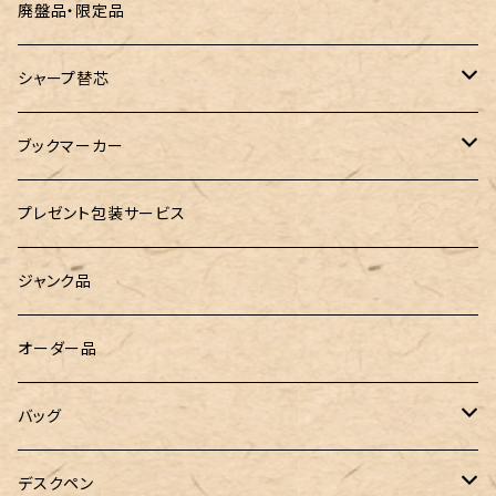
ROMEO（ロメオ）
跳び箱小物入れ
廃盤品・限定品
こぶた工房
バランスゲーム（3種の木のおもちゃ）
シャープ替芯
島田小割製材所
どんぐりころころ（木のおもちゃ）
ぺんてる
ブックマーカー
廃盤品 Ain シュタイン 0.3
Ystudio（ワイスタジオ）
ラジオメーター
ペーパーペン by if
プレゼント包装サービス
廃盤品 Ain シュタイン 0.2
LOGステーショナリー
Tempo Drop（テンポドロップ）
ジャンク品
WATERMAN（ウォーターマン）
グラスマーカー
オーダー品
工房sokoharo（そこはろ）
バッグハンガー
バッグ
&Liebe(アンドリーベ)
デスクペン