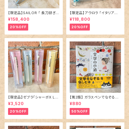
【限定品】SAILOR 「 長刀研ぎ
【限定品】アウロラ 「イタリア神
エボナイト 万年筆 〜憧憬〜 」
秘の旅・オルティジア 万年筆」／
¥158,400
¥118,800
／M（中字）／21金ペン先
字幅EF
20%OFF
20%OFF
【限定品】ゼブラ「シャーボX LT
【第2版】 ガラスペンでなぞる本
3 限定ニュアンスカラー」多機能
「 文学の小道 」
¥3,520
¥880
ペン／全4種
20%OFF
50%OFF