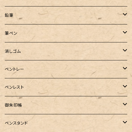
トライカラーボールペン
TaG サブマリン万年筆 限定ペン先ゴールドプレート
HUGO BOSS (ヒューゴ ボス)
ラミー
Steef&Co.（スティーフ）
irofulインクカード
FONTE
鉛筆
バディ【Mark II(マークツー)】
ローラーボール 6色キャップ付
CROSS（クロス）
PARKER(パーカー)
ラダイト
富士瘤クラフト
神戸派計画
サンスター文具
筆ペン
Sheaffer（シェーファー）
CROSS(クロス)
PILOT（パイロット）
すずめや
Fonte
消しゴム
カスタム
MONTEVERDE（モンテベルデ）
ANTOU（アントウ）
RHODIA(ロディア)
消しゴムケース
ペントレー
PenC mini
バハギア&クラフト
MONTBLANC（モンブラン）
スタイルフィット ゲルインク
KAYOU＋(カーユプラス)
ツイスト消しゴム
革製ペントレー
ペンレスト
MONS ORIS (モンズオーリス)
RETRO51
IWI（アイダブリューアイ）
ボルトレッティ
御朱印帳
RHODIA(ロディア)
meister by POINT(マイスターバイポイント)
富士ひのき御朱印帳【巓】
ペンスタンド