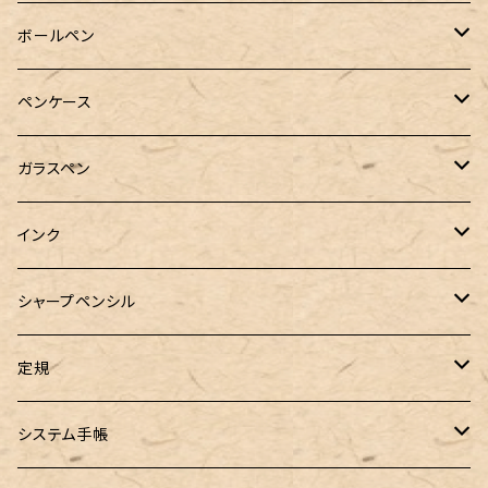
Pelikan（ペリカン）
ボールペン
PILOT（パイロット）
オリジナルボールペン
ペンケース
万年筆用コンバーター
SAILOR（セーラー）
Pelikan（ペリカン）
バハギア & クラフト
ガラスペン
マルチペン
ラウンドジップペンケース
PLATINUM（プラチナ）
PILOT（パイロット）
&Liebe(アンドリーベ)
工芸装置
インク
ロールペンケース
ペンネジューク オリジナル（予約品）
BENU（ベヌー）
SAILOR（セーラー）
シーカンパニー
書籍
オリジナルインク
シャープペンシル
ラウンドジップペンケース 10本挿し
ペンネジューク オリジナル（在庫品）
PARKER（パーカー）
Caran d'Ache（カランダッシュ）
LOONLOON（ルンルン）
佐瀬工業所
Tono&Lims
富士瘤クラフト
定規
セミオーダーガラスペン（予約品）
インクガチャ
Kaweco（カヴェコ）
Kaweco（カヴェコ）
ラダイト
リュリュ
セーラー万年筆
こぶた工房
Ystudio（ワイスタジオ）
システム手帳
指だけで書けるガラスペン（予約品）