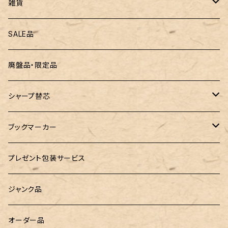
三菱鉛筆
専用リフィル
雑貨
ZEBRA（ゼブラ）
黒板
SALE品
ROMEO（ロメオ）
跳び箱小物入れ
廃盤品・限定品
こぶた工房
バランスゲーム（3種の木のおもちゃ）
シャープ替芯
島田小割製材所
どんぐりころころ（木のおもちゃ）
ぺんてる
ブックマーカー
廃盤品 Ain シュタイン 0.3
Ystudio（ワイスタジオ）
ラジオメーター
ペーパーペン by if
プレゼント包装サービス
廃盤品 Ain シュタイン 0.2
LOGステーショナリー
Tempo Drop（テンポドロップ）
ジャンク品
WATERMAN（ウォーターマン）
グラスマーカー
オーダー品