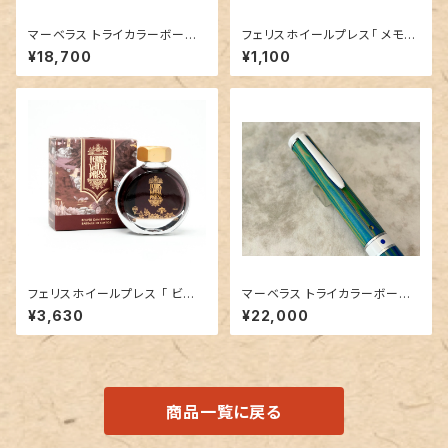
マーベラス トライカラーボール
フェリスホイールプレス「 メモリ
ペン【キングウッド 】③
ーズインアンバー ( VINTAGE
¥18,700
¥1,100
PHOTOGRAPHER COLLEC
TION）」／10mlインク／ラメ入
り
フェリスホイールプレス 「 ビー
マーベラス トライカラーボール
バーダムブラウン（AUTUMN I
ペン エボナイト(青緑)①
¥3,630
¥22,000
N ONTARIO COLLECTIO
N）」／38mlインク／ラメなし
商品一覧に戻る