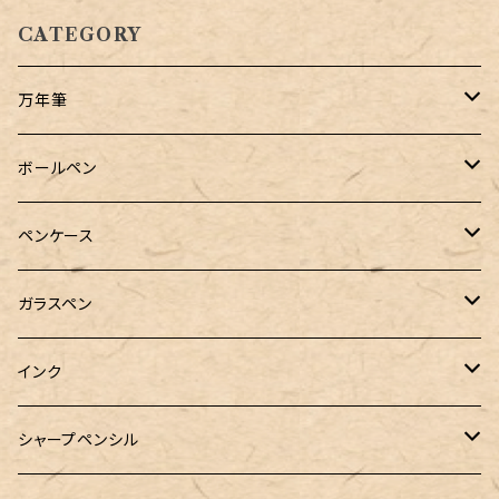
CATEGORY
万年筆
Pelikan（ペリカン）
ボールペン
PILOT（パイロット）
オリジナルボールペン
ペンケース
万年筆用コンバーター
SAILOR（セーラー）
Pelikan（ペリカン）
バハギア & クラフト
ガラスペン
マルチペン
ラウンドジップペンケース
PLATINUM（プラチナ）
PILOT（パイロット）
&Liebe(アンドリーベ)
工芸装置
インク
ロールペンケース
ペンネジューク オリジナル（予約品）
BENU（ベヌー）
SAILOR（セーラー）
シーカンパニー
書籍
オリジナルインク
シャープペンシル
ラウンドジップペンケース 10本挿し
ペンネジューク オリジナル（在庫品）