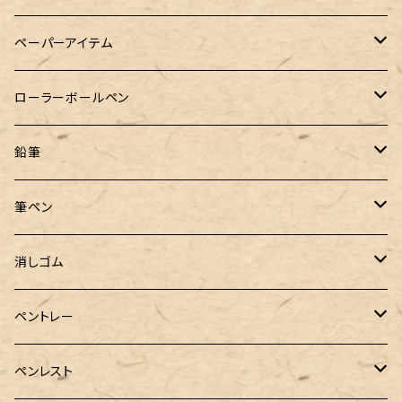
コラボレーションインク
早川式繰出鉛筆
Ystudio（ワイスタジオ）
Sheaffer（シェーファー）
Kaweco（カヴェコ）
エルバン
三菱鉛筆
Ystudio（ワイスタジオ）
ペーパーアイテム
クルトガ ウッド
Nahvalur(ナーヴァル)
マーベラスウッド
Ystudio（ワイスタジオ）
ぺんてる
ラダイト
ヌルリフィル
ローラーボールペン
トライカラーボールペン
TaG サブマリン万年筆 限定ペン先ゴールドプレート
HUGO BOSS (ヒューゴ ボス)
ラミー
Steef&Co.（スティーフ）
irofulインクカード
FONTE
鉛筆
バディ【Mark II(マークツー)】
ローラーボール 6色キャップ付
CROSS（クロス）
PARKER(パーカー)
ラダイト
富士瘤クラフト
神戸派計画
サンスター文具
筆ペン
Sheaffer（シェーファー）
CROSS(クロス)
PILOT（パイロット）
すずめや
Fonte
消しゴム
カスタム
MONTEVERDE（モンテベルデ）
ANTOU（アントウ）
RHODIA(ロディア)
消しゴムケース
ペントレー
PenC mini
バハギア&クラフト
MONTBLANC（モンブラン）
スタイルフィット ゲルインク
KAYOU＋(カーユプラス)
ツイスト消しゴム
革製ペントレー
ペンレスト