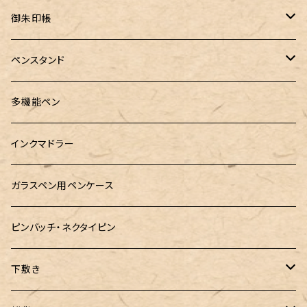
MONS ORIS (モンズオーリス)
RETRO51
IWI（アイダブリューアイ）
ボルトレッティ
御朱印帳
RHODIA(ロディア)
meister by POINT(マイスターバイポイント)
富士ひのき御朱印帳【巓】
ペンスタンド
ロットリング
島田小割製材所
黄金富士ひのき御朱印帳
Ystudio（ワイスタジオ）
多機能ペン
マルチペン
Luddite（ラダイト）
Ystudio（ワイスタジオ）
御朱印帳袋・カバー
インクマドラー
MONTEVERDE(モンテベルテ)
工房sokoharo（そこはろ）
CRUCIAL（クルーシャル）御朱印帳
ガラスペン用ペンケース
LAMY（ラミー）
ピンバッチ・ネクタイピン
ぺんてる
下敷き