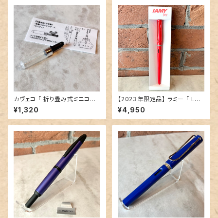
カヴェコ 「 折り畳み式ミニコン
【2023年限定品】 ラミー 「 LA
バーター 」／万年筆専用
MY JOY カリグラフィーペン
¥1,320
¥4,950
（ストロベリー） 」／字幅1.5mm