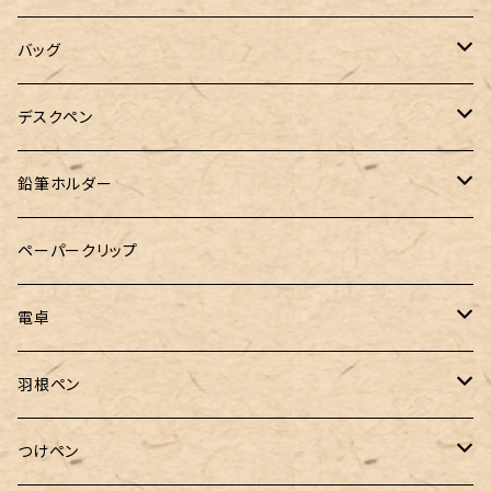
工房sokoharo（そこはろ）
バッグハンガー
バッグ
&Liebe(アンドリーベ)
デスクペン
24季 スタビライズドウッド
鉛筆ホルダー
LOGステーショナリー
ペーパークリップ
電卓
CASIO（カシオ）
羽根ペン
ボルトレッティ
つけペン