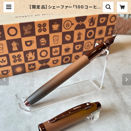
【限定品】シェーファー「100コーヒー
エディション万年筆」／字幅F | ペンネ
ジューク