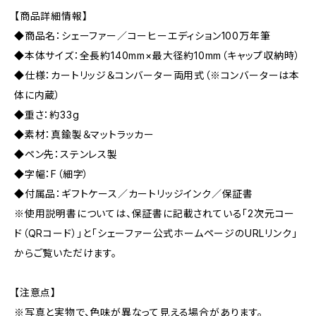
【商品詳細情報】
◆商品名：シェーファー／コーヒーエディション100万年筆
◆本体サイズ：全長約140mm×最大径約10mm（キャップ収納時）
◆仕様：カートリッジ＆コンバーター両用式（※コンバーターは本
体に内蔵）
◆重さ：約33g
◆素材：真鍮製＆マットラッカー
◆ペン先：ステンレス製
◆字幅：F（細字）
◆付属品：ギフトケース／カートリッジインク／保証書
※使用説明書については、保証書に記載されている「2次元コー
ド（QRコード）」と「シェーファー公式ホームページのURLリンク」
からご覧いただけます。
【注意点】
※写真と実物で、色味が異なって見える場合があります。