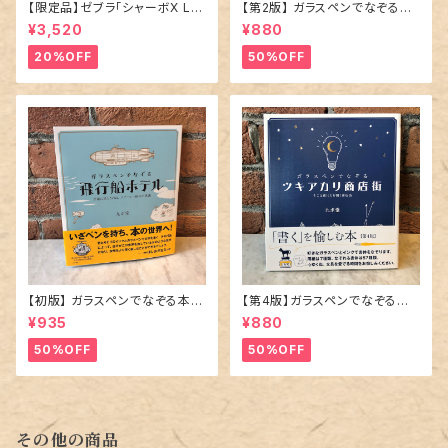
【限定品】ゼブラ「シャーボX LT
【第2版】 ガラスペンでなぞる本
3 限定ニュアンスカラー」多機能
「 文学の小道 」
¥3,520
¥880
ペン／全4種
20%OFF
50%OFF
【初版】 ガラスペンでなぞる本 「
【第4版】ガラスペンでなぞる本
飛行船ホテル 」
「 ツキアカリ商店街 そこは夜に
¥935
¥880
だけ開く商店街 」
50%OFF
50%OFF
その他の商品