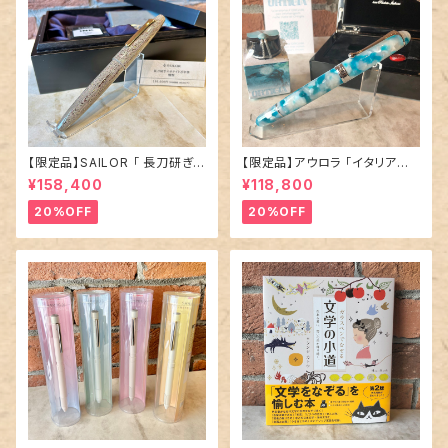
【限定品】SAILOR 「 長刀研ぎ
【限定品】アウロラ 「イタリア神
エボナイト 万年筆 〜憧憬〜 」
秘の旅・オルティジア 万年筆」／
¥158,400
¥118,800
／M（中字）／21金ペン先
字幅EF
20%OFF
20%OFF