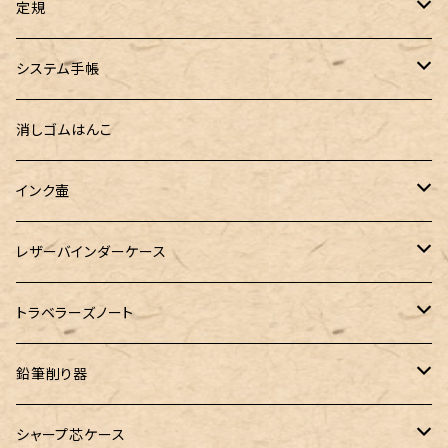
PARKER（パーカー）
Caran d'Ache（カランダッシュ）
LOONLOON（ルンルン）
佐瀬工業所
Tono&Lims
富士瘤クラフト
定規
セミオーダーガラスペン（予約品）
インクガチャ
Kaweco（カヴェコ）
Kaweco（カヴェコ）
ラダイト
リュリュ
セーラー万年筆
こぶた工房
Ystudio（ワイスタジオ）
システム手帳
指だけで書けるガラスペン（予約品）
100色インク工房
AURORA（アウロラ）
富士瘤クラフト
PARLEY (パーリィー)
セキセイ
PILOT
Steef&Co. (スティーフ)
ミドリカンパニー
プロッター
消しゴムはんこ
ゆらめくink
色彩雫
ST Draft 短軸
ミニ5サイズ
LAMY（ラミー）
100% Pencillest 真鍮ペン
ガルフストリーム
寺西化学工業
フェリスホイールプレス
マーベラスウッド
ラダイト
ダヴィンチ ロロマクラシック
インク壷
Dipton
ST Draft 全軸
ミニ6サイズ
10mlインク
バディ
フェリスホイールプレス
フェリスホイールプレス
NAGASAWA（ナガサワ）
ガラス工房 LUC
Pelican
カヴェコ
Ruk (ルカ)
ファイロファックス
白石ガラス工房
レザーバインダーケース
SHIKIORI（四季織）
PG Mk2
ナローサイズ
20mlインク
マーベラスシャープ
大西製作所
BENJA メノルカペン
PILOT（パイロット）
ガラス工房 SAYORI
インクガチャ
カランダッシュ
LOGステーショナリー
アシュフォード
フェリスホイールプレス
PLOTTER
トラベラーズノート
DM-1
バイブルサイズ
38mlインク
トライカラーボールペン
染色カクノ
Fisher（フィッシャー）
アシュフォード
GLASS STUDIO しなぷす
PLATINUM（プラチナ）
ロットリング
スターターキット
鉛筆削り器
A5サイズ
限定インク
バディ【Mark II(マークツー)】
TWSBI（ツイスビー）
HUGO BOSS（ヒューゴボス）
スリップオン
アトリグラス
プラチナ
リフィル・カスタマイズパーツ
コヒノール
シャープ芯ケース