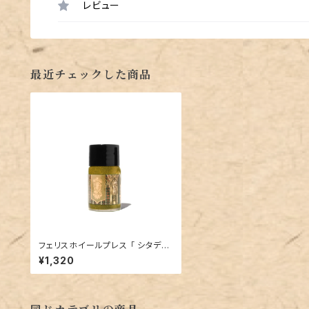
レビュー
最近チェックした商品
フェリスホイールプレス 「 シタデル
ダスト（ THE FERRITALES COLL
¥1,320
ECTION ）」／10mlインク／ラメ
入り