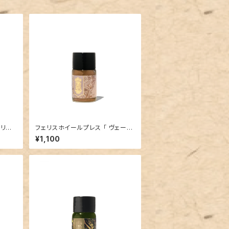
モリー
フェリスホイールプレス 「 ヴェール
PHO
オブシャンティリー (HAPPILY EV
¥1,100
ON）」
ER AFTER COLLECTION）」／1
0mlインク／ラメ入り