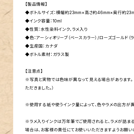
【製品情報】
◆ボトルサイズ：横幅約23mm×高さ約46mm×奥行約23
◆インク容量：10ml
◆性質：水性染料インク、ラメ入り
◆色：アーシィオリーブ（ベースカラー）/ローズゴールド（
◆生産国：カナダ
◆ボトル素材：ガラス製
【注意点】
※写真と実物では色味が異なって見える場合があります。
ただきました。）
※使用する紙や使うインク量によって、色やラメの出方が異
※ラメ入りインクは万年筆でご使用されると、ラメが詰ま
場合は、お客様の責任にてお使いいただきますようお願い