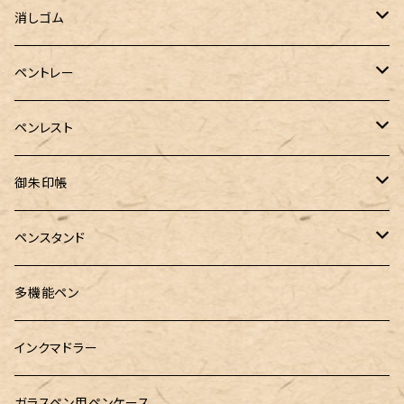
Sheaffer（シェーファー）
CROSS(クロス)
PILOT（パイロット）
すずめや
Fonte
消しゴム
カスタム
MONTEVERDE（モンテベルデ）
ANTOU（アントウ）
RHODIA(ロディア)
消しゴムケース
ペントレー
PenC mini
バハギア&クラフト
MONTBLANC（モンブラン）
スタイルフィット ゲルインク
KAYOU＋(カーユプラス)
ツイスト消しゴム
革製ペントレー
ペンレスト
MONS ORIS (モンズオーリス)
RETRO51
IWI（アイダブリューアイ）
ボルトレッティ
御朱印帳
RHODIA(ロディア)
meister by POINT(マイスターバイポイント)
富士ひのき御朱印帳【巓】
ペンスタンド
ロットリング
島田小割製材所
黄金富士ひのき御朱印帳
Ystudio（ワイスタジオ）
多機能ペン
マルチペン
Luddite（ラダイト）
Ystudio（ワイスタジオ）
御朱印帳袋・カバー
インクマドラー
MONTEVERDE(モンテベルテ)
工房sokoharo（そこはろ）
CRUCIAL（クルーシャル）御朱印帳
ガラスペン用ペンケース