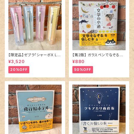
【限定品】ゼブラ「シャーボX LT
【第2版】 ガラスペンでなぞる本
3 限定ニュアンスカラー」多機能
「 文学の小道 」
¥3,520
¥880
ペン／全4種
20%OFF
50%OFF