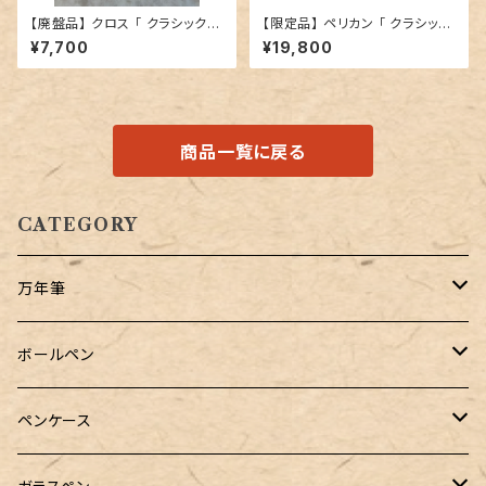
【廃盤品】 クロス 「 クラシック
【限定品】 ペリカン 「 クラシック
センチュリー ボールペン （クロ
K200 ボールペン （パステルブ
¥7,700
¥19,800
ーム ／箱無し）」
ルー）」
商品一覧に戻る
CATEGORY
万年筆
Pelikan（ペリカン）
ボールペン
PILOT（パイロット）
オリジナルボールペン
ペンケース
万年筆用コンバーター
SAILOR（セーラー）
Pelikan（ペリカン）
バハギア & クラフト