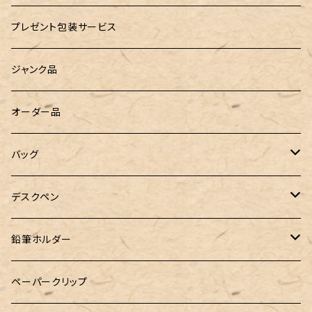
廃盤品 Ain シュタイン 0.3
Ystudio（ワイスタジオ）
ラジオメーター
ペーパーペン by if
プレゼント包装サービス
廃盤品 Ain シュタイン 0.2
LOGステーショナリー
Tempo Drop（テンポドロップ）
ジャンク品
WATERMAN（ウォーターマン）
グラスマーカー
オーダー品
工房sokoharo（そこはろ）
バッグハンガー
バッグ
&Liebe(アンドリーベ)
デスクペン
24季 スタビライズドウッド
鉛筆ホルダー
LOGステーショナリー
ペーパークリップ