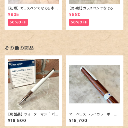
【初版】 ガラスペンでなぞる本 「
【第4版】ガラスペンでなぞる本
飛行船ホテル 」
「 ツキアカリ商店街 そこは夜に
¥935
¥880
だけ開く商店街 」
50%OFF
50%OFF
その他の商品
【廃盤品】 ウォーターマン 「 パー
マーベラス トライカラーボール
スペクティブ ボールペン（ホワ
ペン【キングウッド 】②
¥16,500
¥18,700
イトCT）」