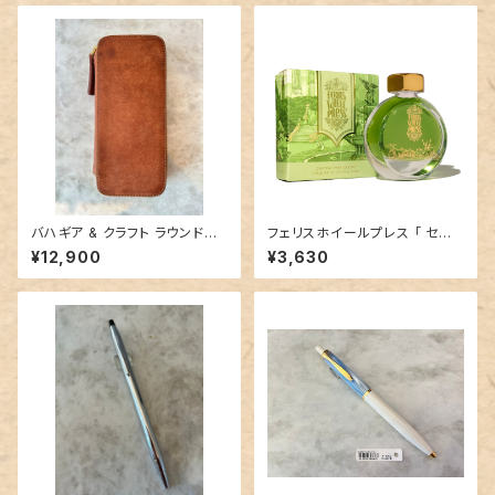
バハギア & クラフト ラウンドジ
フェリスホイールプレス 「 セント
ップペンケース (プエブロ革 シ
ラルパークグリーン（ NEW YO
¥12,900
¥3,630
エナ)
RK,NEW YORK COLLECTIO
N ）」／38mlインク／ラメなし