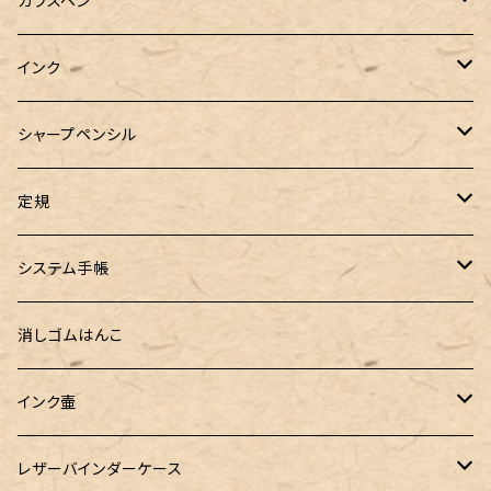
ガラスペン
マルチペン
ラウンドジップペンケース
PLATINUM（プラチナ）
PILOT（パイロット）
&Liebe(アンドリーベ)
工芸装置
インク
ロールペンケース
ペンネジューク オリジナル（予約品）
BENU（ベヌー）
SAILOR（セーラー）
シーカンパニー
書籍
オリジナルインク
シャープペンシル
ラウンドジップペンケース 10本挿し
ペンネジューク オリジナル（在庫品）
PARKER（パーカー）
Caran d'Ache（カランダッシュ）
LOONLOON（ルンルン）
佐瀬工業所
Tono&Lims
富士瘤クラフト
定規
セミオーダーガラスペン（予約品）
インクガチャ
Kaweco（カヴェコ）
Kaweco（カヴェコ）
ラダイト
リュリュ
セーラー万年筆
こぶた工房
Ystudio（ワイスタジオ）
システム手帳
指だけで書けるガラスペン（予約品）
100色インク工房
AURORA（アウロラ）
富士瘤クラフト
PARLEY (パーリィー)
セキセイ
PILOT
Steef&Co. (スティーフ)
ミドリカンパニー
プロッター
消しゴムはんこ
ゆらめくink
色彩雫
ST Draft 短軸
ミニ5サイズ
LAMY（ラミー）
100% Pencillest 真鍮ペン
ガルフストリーム
寺西化学工業
フェリスホイールプレス
マーベラスウッド
ラダイト
ダヴィンチ ロロマクラシック
インク壷
Dipton
ST Draft 全軸
ミニ6サイズ
10mlインク
バディ
フェリスホイールプレス
フェリスホイールプレス
NAGASAWA（ナガサワ）
ガラス工房 LUC
Pelican
カヴェコ
Ruk (ルカ)
ファイロファックス
白石ガラス工房
レザーバインダーケース