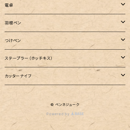
電卓
CASIO（カシオ）
羽根ペン
ボルトレッティ
つけペン
ルビナート
ボルトレッティ
ステープラー（ホッチキス）
エルカスコ
カッターナイフ
工房sokoharo（そこはろ）
© ペンネジューク
Powered by