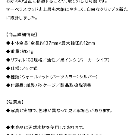
お好みの位置に移動することや、取り外しも可能です。
マーベラスウッド史上最も木軸にやさしく、自由なクリップを新た
に設計しました。
【商品詳細情報】
◆本体全長：全長約137mm×最大軸径約12mm
◆重量：約31g
◆リフィル：G2規格／油性／黒インク（パーカータイプ）
◆仕様：ノック式
◆種類：ウォールナット（パーツカラー：シルバー）
◆付属品：紙製パッケージ／製品取扱説明書
【注意点】
◆写真と実物で、色味が異なって見える場合があります。
◆本商品は天然木材を使用しております。