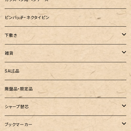
LAMY（ラミー）
ピンバッチ・ネクタイピン
ぺんてる
下敷き
三菱鉛筆
専用リフィル
雑貨
ZEBRA（ゼブラ）
黒板
SALE品
ROMEO（ロメオ）
跳び箱小物入れ
廃盤品・限定品
こぶた工房
バランスゲーム（3種の木のおもちゃ）
シャープ替芯
島田小割製材所
どんぐりころころ（木のおもちゃ）
ぺんてる
ブックマーカー