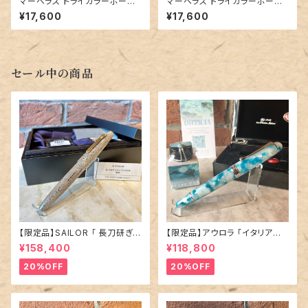
マーベラス トライカラーボール
マーベラス トライカラーボール
ペン【ホンジュラスローズウッド
ペン【ホンジュラスローズウッド
¥17,600
¥17,600
バーズアイ 】④
バーズアイ 】③
セール中の商品
【限定品】SAILOR 「 長刀研ぎ
【限定品】アウロラ 「イタリア神
エボナイト 万年筆 〜憧憬〜 」
秘の旅・オルティジア 万年筆」／
¥158,400
¥118,800
／M（中字）／21金ペン先
字幅EF
20%OFF
20%OFF