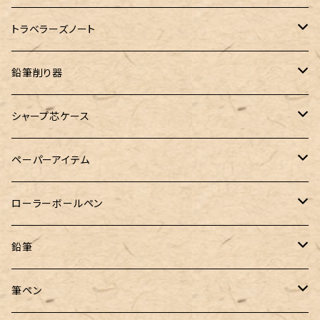
SHIKIORI（四季織）
PG Mk2
ナローサイズ
20mlインク
マーベラスシャープ
大西製作所
BENJA メノルカペン
PILOT（パイロット）
ガラス工房 SAYORI
インクガチャ
カランダッシュ
LOGステーショナリー
アシュフォード
フェリスホイールプレス
PLOTTER
トラベラーズノート
DM-1
バイブルサイズ
38mlインク
トライカラーボールペン
染色カクノ
Fisher（フィッシャー）
アシュフォード
GLASS STUDIO しなぷす
PLATINUM（プラチナ）
ロットリング
スターターキット
鉛筆削り器
A5サイズ
限定インク
バディ【Mark II(マークツー)】
TWSBI（ツイスビー）
HUGO BOSS（ヒューゴボス）
スリップオン
アトリグラス
プラチナ
リフィル・カスタマイズパーツ
コヒノール
シャープ芯ケース
コラボレーションインク
早川式繰出鉛筆
Ystudio（ワイスタジオ）
Sheaffer（シェーファー）
Kaweco（カヴェコ）
エルバン
三菱鉛筆
Ystudio（ワイスタジオ）
ペーパーアイテム
クルトガ ウッド
Nahvalur(ナーヴァル)
マーベラスウッド
Ystudio（ワイスタジオ）
ぺんてる
ラダイト
ヌルリフィル
ローラーボールペン
トライカラーボールペン
TaG サブマリン万年筆 限定ペン先ゴールドプレート
HUGO BOSS (ヒューゴ ボス)
ラミー
Steef&Co.（スティーフ）
irofulインクカード
FONTE
鉛筆
バディ【Mark II(マークツー)】
ローラーボール 6色キャップ付
CROSS（クロス）
PARKER(パーカー)
ラダイト
富士瘤クラフト
神戸派計画
サンスター文具
筆ペン