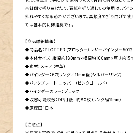
※背側で折り曲げたり、表紙を折り返しての使用は、バイン
外れやすくなる恐れがございます。高頻度で折り曲げて使
ては基本的に非推奨です。
【商品詳細情報】
◆商品名：PLOTTER（プロッター）レザーバインダー501
◆本体サイズ：縦幅約180mm×横幅約100mm×厚さ約15
◆素材：ステア（牛革）
◆バインダー：6穴リング／11mm径（シルバーリング）
◆バックプレート：コッパ―（ピンクゴールド）
◆バインダーカラー：ブラック
◆収容可能枚数：DP用紙…約80枚（リング径11mm）
◆原産国：日本
【注意点】
※写真と実物で、色味が異なって見える場合があります。