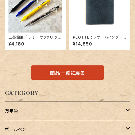
三菱鉛筆 「 ラミー サファリ クル
PLOTTER レザーバインダー5
トガインサイド 」／0.5シャープ
001「プエブロ（ネイビー）」ミニ
¥4,180
¥14,850
ペンシル
サイズ／6穴リング
商品一覧に戻る
CATEGORY
万年筆
Pelikan（ペリカン）
ボールペン