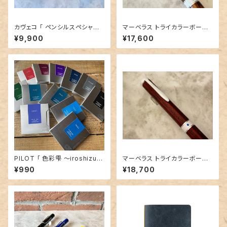
カヴェコ 「 ペンシルスペシャル
マーベラス トライカラーボール
（0.5 ブラス）」
ペン【ホンジュラスローズウッド
¥9,900
¥17,600
バーズアイ 】③
PILOT 「 色彩雫 ～iroshizuk
マーベラス トライカラーボール
u～ 万年筆用カートリッジイン
ペン【ココボロ】③
¥990
¥18,700
ク （ 1箱 6本入 ）」