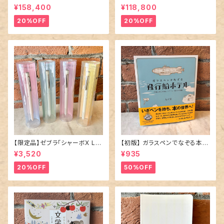
エボナイト 万年筆 〜憧憬〜 」
秘の旅・オルティジア 万年筆」／
¥158,400
¥118,800
／M（中字）／21金ペン先
字幅EF
20%OFF
20%OFF
【限定品】ゼブラ「シャーボX LT
【初版】 ガラスペンでなぞる本 「
3 限定ニュアンスカラー」多機能
飛行船ホテル 」
¥3,520
¥935
ペン／全4種
20%OFF
50%OFF