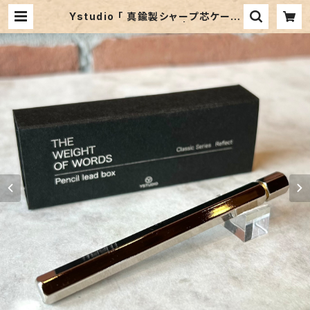
Ystudio 「 真鍮製シャープ芯ケース
（シャイニーシルバー）」 | ペンネジュ
ーク