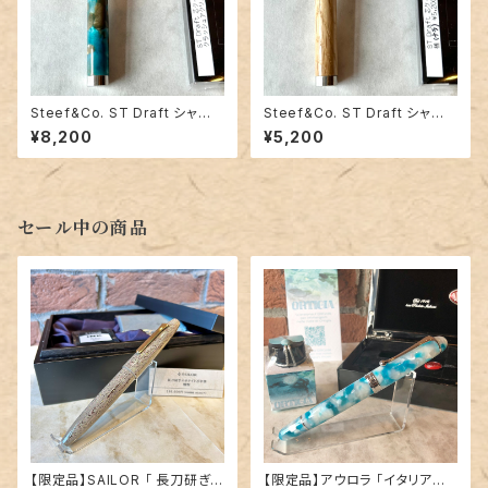
Steef&Co. ST Draft シャー
Steef&Co. ST Draft シャー
プ芯ケース 【 クラッシュアクリル
プ芯ケース 【 楢 ナラ （ステンレ
¥8,200
¥5,200
グリーンブラウン（ステンレス） 】
ス） 】
セール中の商品
【限定品】SAILOR 「 長刀研ぎ
【限定品】アウロラ 「イタリア神