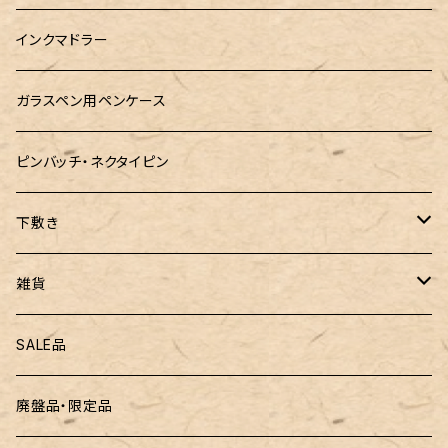
マルチペン
Luddite（ラダイト）
Ystudio（ワイスタジオ）
御朱印帳袋・カバー
あけぼの工房
インクマドラー
MONTEVERDE(モンテベルテ)
工房sokoharo（そこはろ）
CRUCIAL（クルーシャル）御朱印帳
ガラスペン用ペンケース
LAMY（ラミー）
ピンバッチ・ネクタイピン
ぺんてる
下敷き
三菱鉛筆
専用リフィル
雑貨
ZEBRA（ゼブラ）
黒板
SALE品
ROMEO（ロメオ）
跳び箱小物入れ
廃盤品・限定品