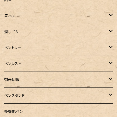
バディ【Mark II(マークツー)】
ローラーボール 6色キャップ付
CROSS（クロス）
PARKER(パーカー)
ラダイト
富士瘤クラフト
神戸派計画
サンスター文具
筆ペン
Sheaffer（シェーファー）
CROSS(クロス)
PILOT（パイロット）
すずめや
Fonte
消しゴム
カスタム
MONTEVERDE（モンテベルデ）
ANTOU（アントウ）
RHODIA(ロディア)
消しゴムケース
ペントレー
PenC mini
バハギア&クラフト
MONTBLANC（モンブラン）
スタイルフィット ゲルインク
KAYOU＋(カーユプラス)
ツイスト消しゴム
革製ペントレー
ペンレスト
MONS ORIS (モンズオーリス)
RETRO51
IWI（アイダブリューアイ）
ボルトレッティ
御朱印帳
RHODIA(ロディア)
meister by POINT(マイスターバイポイント)
富士ひのき御朱印帳【巓】
ペンスタンド
ロットリング
島田小割製材所
黄金富士ひのき御朱印帳
Ystudio（ワイスタジオ）
多機能ペン