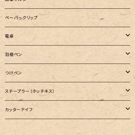
LOGステーショナリー
ペーパークリップ
電卓
CASIO（カシオ）
羽根ペン
ボルトレッティ
つけペン
ルビナート
ボルトレッティ
ステープラー（ホッチキス）
エルカスコ
カッターナイフ
工房sokoharo（そこはろ）