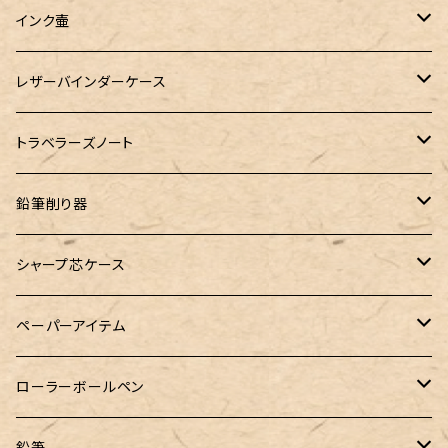
ゆらめくink
色彩雫
ST Draft 短軸
ミニ5サイズ
LAMY（ラミー）
100% Pencillest 真鍮ペン
ガルフストリーム
寺西化学工業
フェリスホイールプレス
マーベラスウッド
ラダイト
ダヴィンチ ロロマクラシック
インク壷
Dipton
ST Draft 全軸
ミニ6サイズ
10mlインク
バディ
フェリスホイールプレス
フェリスホイールプレス
NAGASAWA（ナガサワ）
ガラス工房 LUC
Pelican
カヴェコ
Ruk (ルカ)
ファイロファックス
白石ガラス工房
レザーバインダーケース
SHIKIORI（四季織）
PG Mk2
ナローサイズ
20mlインク
マーベラスシャープ
大西製作所
BENJA メノルカペン
PILOT（パイロット）
ガラス工房 SAYORI
インクガチャ
カランダッシュ
LOGステーショナリー
アシュフォード
フェリスホイールプレス
PLOTTER
トラベラーズノート
DM-1
バイブルサイズ
38mlインク
トライカラーボールペン
染色カクノ
Fisher（フィッシャー）
アシュフォード
GLASS STUDIO しなぷす
PLATINUM（プラチナ）
ロットリング
スターターキット
鉛筆削り器
A5サイズ
限定インク
バディ【Mark II(マークツー)】
TWSBI（ツイスビー）
HUGO BOSS（ヒューゴボス）
スリップオン
アトリグラス
プラチナ
リフィル・カスタマイズパーツ
コヒノール
シャープ芯ケース
コラボレーションインク
早川式繰出鉛筆
Ystudio（ワイスタジオ）
Sheaffer（シェーファー）
Kaweco（カヴェコ）
エルバン
三菱鉛筆
Ystudio（ワイスタジオ）
ペーパーアイテム
クルトガ ウッド
Nahvalur(ナーヴァル)
マーベラスウッド
Ystudio（ワイスタジオ）
ぺんてる
ラダイト
ヌルリフィル
ローラーボールペン
トライカラーボールペン
TaG サブマリン万年筆 限定ペン先ゴールドプレート
HUGO BOSS (ヒューゴ ボス)
ラミー
Steef&Co.（スティーフ）
irofulインクカード
FONTE
鉛筆