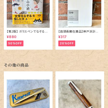
【第2版】 ガラスペンでなぞる本
【店頭長期在庫品】神戸派計画
「 文学の小道 」
「iiro（イーロ）25 stripe ｜スノ
¥880
¥317
ー・ホワイト」／7mm罫線ノート
50%OFF
20%OFF
その他の商品