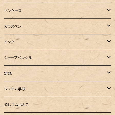
PILOT（パイロット）
オリジナルボールペン
ペンケース
万年筆用コンバーター
SAILOR（セーラー）
Pelikan（ペリカン）
バハギア & クラフト
ガラスペン
マルチペン
ラウンドジップペンケース
PLATINUM（プラチナ）
PILOT（パイロット）
&Liebe(アンドリーベ)
工芸装置
インク
ロールペンケース
ペンネジューク オリジナル（予約品）
BENU（ベヌー）
SAILOR（セーラー）
シーカンパニー
書籍
オリジナルインク
シャープペンシル
ラウンドジップペンケース 10本挿し
ペンネジューク オリジナル（在庫品）
PARKER（パーカー）
Caran d'Ache（カランダッシュ）
LOONLOON（ルンルン）
佐瀬工業所
Tono&Lims
富士瘤クラフト
定規
セミオーダーガラスペン（予約品）
インクガチャ
Kaweco（カヴェコ）
Kaweco（カヴェコ）
ラダイト
リュリュ
セーラー万年筆
こぶた工房
Ystudio（ワイスタジオ）
システム手帳
指だけで書けるガラスペン（予約品）
100色インク工房
AURORA（アウロラ）
富士瘤クラフト
PARLEY (パーリィー)
セキセイ
PILOT
Steef&Co. (スティーフ)
ミドリカンパニー
プロッター
消しゴムはんこ