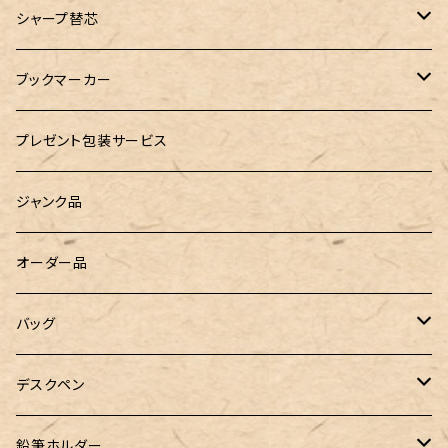
こぶた工房
バランスゲーム（3種の木のおもちゃ）
シャープ替芯
島田小割製材所
どんぐりころころ（木のおもちゃ）
ぺんてる
ブックマーカー
廃盤品 Ain シュタイン 0.3
Ystudio（ワイスタジオ）
ラジオメーター
ペーパーペン by if
プレゼント包装サービス
廃盤品 Ain シュタイン 0.2
LOGステーショナリー
Tempo Drop（テンポドロップ）
ジャンク品
WATERMAN（ウォーターマン）
グラスマーカー
オーダー品
工房sokoharo（そこはろ）
バッグハンガー
バッグ
&Liebe(アンドリーベ)
デスクペン
24季 スタビライズドウッド
鉛筆ホルダー