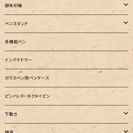
MONS ORIS (モンズオーリス)
RETRO51
IWI（アイダブリューアイ）
ボルトレッティ
御朱印帳
RHODIA(ロディア)
meister by POINT(マイスターバイポイント)
富士ひのき御朱印帳【巓】
ペンスタンド
ロットリング
島田小割製材所
黄金富士ひのき御朱印帳
Ystudio（ワイスタジオ）
多機能ペン
マルチペン
Luddite（ラダイト）
Ystudio（ワイスタジオ）
御朱印帳袋・カバー
インクマドラー
MONTEVERDE(モンテベルテ)
工房sokoharo（そこはろ）
CRUCIAL（クルーシャル）御朱印帳
ガラスペン用ペンケース
LAMY（ラミー）
ピンバッチ・ネクタイピン
ぺんてる
下敷き
三菱鉛筆
専用リフィル
雑貨