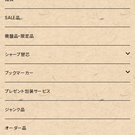
ZEBRA（ゼブラ）
黒板
SALE品
ROMEO（ロメオ）
跳び箱小物入れ
廃盤品・限定品
こぶた工房
バランスゲーム（3種の木のおもちゃ）
シャープ替芯
島田小割製材所
どんぐりころころ（木のおもちゃ）
ぺんてる
ブックマーカー
廃盤品 Ain シュタイン 0.3
Ystudio（ワイスタジオ）
ラジオメーター
ペーパーペン by if
プレゼント包装サービス
廃盤品 Ain シュタイン 0.2
LOGステーショナリー
Tempo Drop（テンポドロップ）
ジャンク品
WATERMAN（ウォーターマン）
グラスマーカー
オーダー品