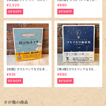
3 限定ニュアンスカラー」多機能
「 文学の小道 」
¥3,520
¥880
ペン／全4種
20%OFF
50%OFF
【初版】 ガラスペンでなぞる本 「
【第4版】ガラスペンでなぞる本
飛行船ホテル 」
「 ツキアカリ商店街 そこは夜に
¥935
¥880
だけ開く商店街 」
50%OFF
50%OFF
その他の商品