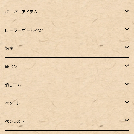
コラボレーションインク
早川式繰出鉛筆
Ystudio（ワイスタジオ）
Sheaffer（シェーファー）
Kaweco（カヴェコ）
エルバン
三菱鉛筆
Ystudio（ワイスタジオ）
ペーパーアイテム
クルトガ ウッド
Nahvalur(ナーヴァル)
マーベラスウッド
Ystudio（ワイスタジオ）
ぺんてる
ラダイト
ヌルリフィル
ローラーボールペン
トライカラーボールペン
TaG サブマリン万年筆 限定ペン先ゴールドプレート
HUGO BOSS (ヒューゴ ボス)
ラミー
Steef&Co.（スティーフ）
irofulインクカード
FONTE
鉛筆
バディ【Mark II(マークツー)】
ローラーボール 6色キャップ付
CROSS（クロス）
PARKER(パーカー)
ラダイト
富士瘤クラフト
神戸派計画
サンスター文具
筆ペン
Sheaffer（シェーファー）
CROSS(クロス)
PILOT（パイロット）
すずめや
Fonte
消しゴム
カスタム
MONTEVERDE（モンテベルデ）
ANTOU（アントウ）
RHODIA(ロディア)
消しゴムケース
ペントレー
PenC mini
バハギア&クラフト
MONTBLANC（モンブラン）
スタイルフィット ゲルインク
KAYOU＋(カーユプラス)
ツイスト消しゴム
革製ペントレー
ペンレスト