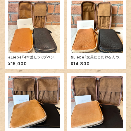
&Liebe「4本差しジップペンケ
&Liebe「文具にこだわる人の
ース（ぺブルヌメ革）」
ジップペンケース（ぺブルヌメ
¥15,000
¥14,800
革）」／3本差し