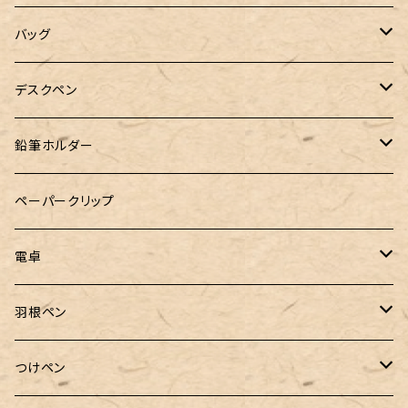
工房sokoharo（そこはろ）
バッグハンガー
バッグ
&Liebe(アンドリーベ)
デスクペン
24季 スタビライズドウッド
鉛筆ホルダー
LOGステーショナリー
ペーパークリップ
電卓
CASIO（カシオ）
羽根ペン
ボルトレッティ
つけペン