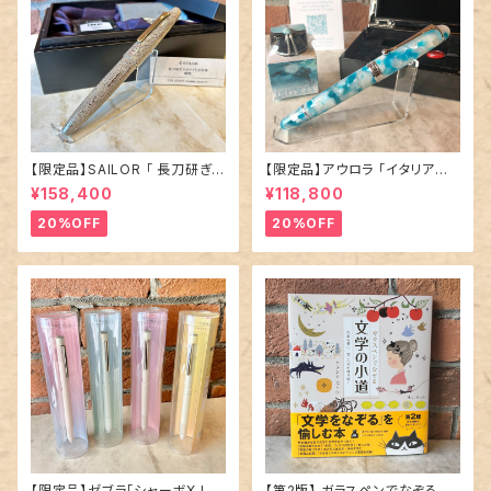
【限定品】SAILOR 「 長刀研ぎ
【限定品】アウロラ 「イタリア神
エボナイト 万年筆 〜憧憬〜 」
秘の旅・オルティジア 万年筆」／
¥158,400
¥118,800
／M（中字）／21金ペン先
字幅EF
20%OFF
20%OFF
【限定品】ゼブラ「シャーボX LT
【第2版】 ガラスペンでなぞる本