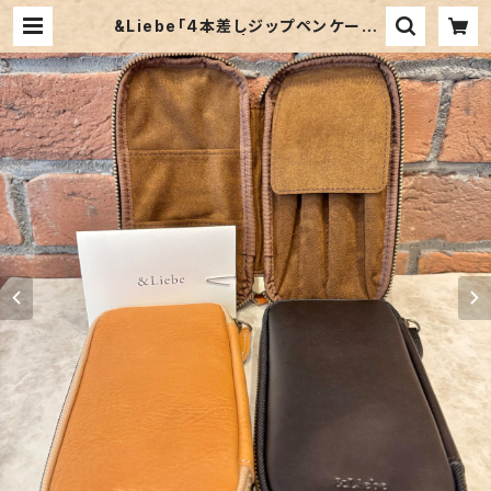
&Liebe「4本差しジップペンケース
（栃木レザー）」 | ペンネジューク