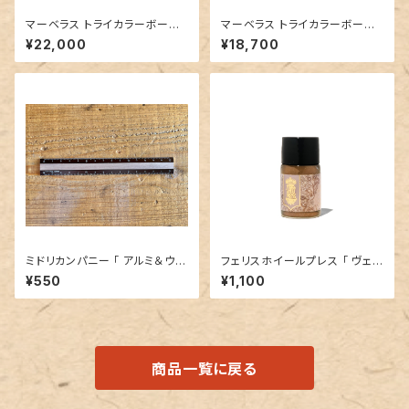
マーベラス トライカラーボール
マーベラス トライカラーボール
ペン エボナイト(紫緑)②
ペン【ココボロ】②
¥22,000
¥18,700
ミドリカンパニー 「 アルミ＆ウッ
フェリスホイールプレス 「 ヴェ
ド定規 15cm （茶×茶）」
ールオブシャンティリー (HAPPI
¥550
¥1,100
LY EVER AFTER COLLECTI
ON）」／10mlインク／ラメ入り
商品一覧に戻る