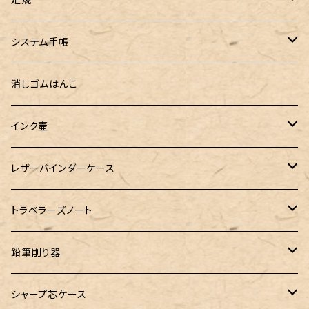
セミオーダーガラスペン（予約品）
インクガチャ
Kaweco（カヴェコ）
Kaweco（カヴェコ）
ラダイト
リュリュ
セーラー万年筆
こぶた工房
Ystudio（ワイスタジオ）
システム手帳
指だけで書けるガラスペン（予約品）
100色インク工房
AURORA（アウロラ）
富士瘤クラフト
PARLEY (パーリィー)
セキセイ
PILOT
Steef&Co. (スティーフ)
ミドリカンパニー
プロッター
消しゴムはんこ
ゆらめくink
色彩雫
ST Draft 短軸
ミニ5サイズ
LAMY（ラミー）
100% Pencillest 真鍮ペン
ガルフストリーム
寺西化学工業
フェリスホイールプレス
マーベラスウッド
ラダイト
ダヴィンチ ロロマクラシック
インク壷
Dipton
ST Draft 全軸
ミニ6サイズ
10mlインク
バディ
フェリスホイールプレス
フェリスホイールプレス
NAGASAWA（ナガサワ）
ガラス工房 LUC
Pelican
カヴェコ
Ruk (ルカ)
ファイロファックス
白石ガラス工房
レザーバインダーケース
SHIKIORI（四季織）
PG Mk2
ナローサイズ
20mlインク
マーベラスシャープ
大西製作所
BENJA メノルカペン
PILOT（パイロット）
ガラス工房 SAYORI
インクガチャ
カランダッシュ
LOGステーショナリー
アシュフォード
フェリスホイールプレス
PLOTTER
トラベラーズノート
DM-1
バイブルサイズ
38mlインク
トライカラーボールペン
染色カクノ
Fisher（フィッシャー）
アシュフォード
GLASS STUDIO しなぷす
PLATINUM（プラチナ）
ロットリング
スターターキット
鉛筆削り器
A5サイズ
限定インク
バディ【Mark II(マークツー)】
TWSBI（ツイスビー）
HUGO BOSS（ヒューゴボス）
スリップオン
アトリグラス
プラチナ
リフィル・カスタマイズパーツ
コヒノール
シャープ芯ケース