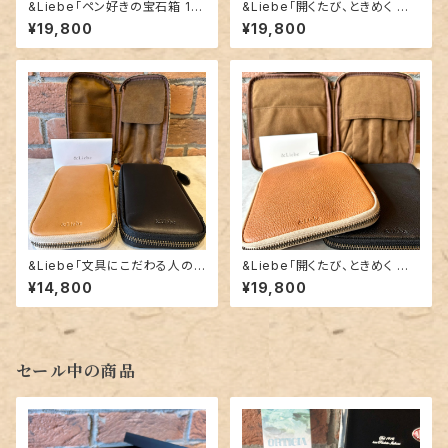
&Liebe「ペン好きの宝石箱 10
&Liebe「開くたび、ときめく 文
本差しジップペンケース（栃木レ
具ポーチ（栃木レザー）」／5本
¥19,800
¥19,800
ザー）」
差し
&Liebe「文具にこだわる人の
&Liebe「開くたび、ときめく 文
ジップペンケース（栃木レザ
具ポーチ（ぺブルヌメ革）」／5本
¥14,800
¥19,800
ー）」／3本差し
差し
セール中の商品