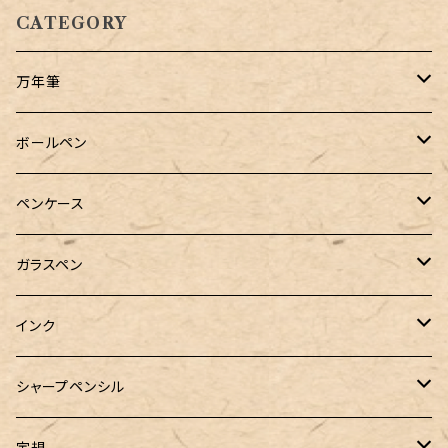
CATEGORY
万年筆
Pelikan（ペリカン）
ボールペン
PILOT（パイロット）
オリジナルボールペン
ペンケース
万年筆用コンバーター
SAILOR（セーラー）
Pelikan（ペリカン）
バハギア & クラフト
ガラスペン
マルチペン
ラウンドジップペンケース
PLATINUM（プラチナ）
PILOT（パイロット）
&Liebe(アンドリーベ)
工芸装置
インク
ロールペンケース
ペンネジューク オリジナル（予約品）
BENU（ベヌー）
SAILOR（セーラー）
シーカンパニー
書籍
オリジナルインク
シャープペンシル
ラウンドジップペンケース 10本挿し
ペンネジューク オリジナル（在庫品）
PARKER（パーカー）
Caran d'Ache（カランダッシュ）
LOONLOON（ルンルン）
佐瀬工業所
Tono&Lims
富士瘤クラフト
定規