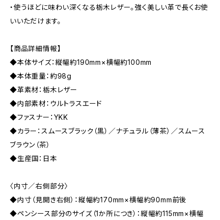
・使うほどに味わい深くなる栃木レザー。強く美しい革で長くお使
いいただけます。
【商品詳細情報】
◆本体サイズ：縦幅約190mm×横幅約100mm
◆本体重量：約98g
◆革素材：栃木レザー
◆内部素材：ウルトラスエード
◆ファスナー：YKK
◆カラー：スムースブラック（黒）／ナチュラル（薄茶）／スムース
ブラウン（茶）
◆生産国：日本
〈内寸／右側部分〉
◆内寸（見開き右側）：縦幅約170mm×横幅約90mm前後
◆ペンシース部分のサイズ（1か所につき）：縦幅約115mm×横幅