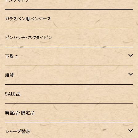
MONTEVERDE(モンテベルテ)
工房sokoharo（そこはろ）
CRUCIAL（クルーシャル）御朱印帳
ガラスペン用ペンケース
LAMY（ラミー）
ピンバッチ・ネクタイピン
ぺんてる
下敷き
三菱鉛筆
専用リフィル
雑貨
ZEBRA（ゼブラ）
黒板
SALE品
ROMEO（ロメオ）
跳び箱小物入れ
廃盤品・限定品
こぶた工房
バランスゲーム（3種の木のおもちゃ）
シャープ替芯