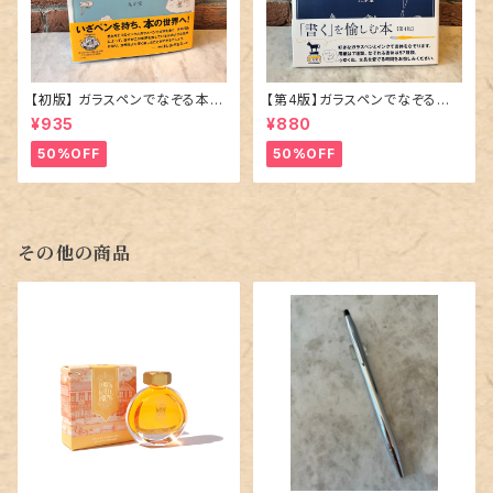
【初版】 ガラスペンでなぞる本 「
【第4版】ガラスペンでなぞる本
飛行船ホテル 」
「 ツキアカリ商店街 そこは夜に
¥935
¥880
だけ開く商店街 」
50%OFF
50%OFF
その他の商品