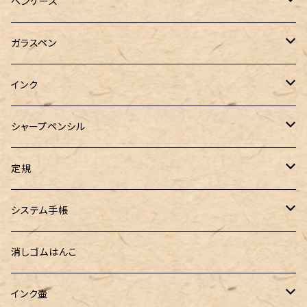
PILOT（パイロット）
オリジナルボールペン
ペンケース
万年筆用コンバーター
SAILOR（セーラー）
Pelikan（ペリカン）
バハギア & クラフト
ガラスペン
マルチペン
ラウンドジップペンケース
PLATINUM（プラチナ）
PILOT（パイロット）
&Liebe(アンドリーベ)
工芸装置
インク
ロールペンケース
ペンネジューク オリジナル（予約品）
BENU（ベヌー）
SAILOR（セーラー）
シーカンパニー
書籍
オリジナルインク
シャープペンシル
ラウンドジップペンケース 10本挿し
ペンネジューク オリジナル（在庫品）
PARKER（パーカー）
Caran d'Ache（カランダッシュ）
LOONLOON（ルンルン）
佐瀬工業所
Tono&Lims
富士瘤クラフト
定規
セミオーダーガラスペン（予約品）
インクガチャ
Kaweco（カヴェコ）
Kaweco（カヴェコ）
ラダイト
リュリュ
セーラー万年筆
こぶた工房
Ystudio（ワイスタジオ）
システム手帳
指だけで書けるガラスペン（予約品）
100色インク工房
AURORA（アウロラ）
富士瘤クラフト
PARLEY (パーリィー)
セキセイ
PILOT
Steef&Co. (スティーフ)
ミドリカンパニー
プロッター
消しゴムはんこ
ゆらめくink
色彩雫
ST Draft 短軸
ミニ5サイズ
LAMY（ラミー）
100% Pencillest 真鍮ペン
ガルフストリーム
寺西化学工業
フェリスホイールプレス
マーベラスウッド
ラダイト
ダヴィンチ ロロマクラシック
インク壷