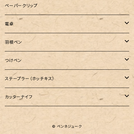
LOGステーショナリー
ペーパークリップ
電卓
CASIO（カシオ）
羽根ペン
ボルトレッティ
つけペン
ルビナート
ボルトレッティ
ステープラー（ホッチキス）
エルカスコ
カッターナイフ
工房sokoharo（そこはろ）
© ペンネジューク