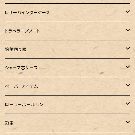
Dipton
ST Draft 全軸
ミニ6サイズ
10mlインク
バディ
フェリスホイールプレス
フェリスホイールプレス
NAGASAWA（ナガサワ）
ガラス工房 LUC
Pelican
カヴェコ
Ruk (ルカ)
ファイロファックス
白石ガラス工房
レザーバインダーケース
SHIKIORI（四季織）
PG Mk2
ナローサイズ
20mlインク
マーベラスシャープ
大西製作所
BENJA メノルカペン
PILOT（パイロット）
ガラス工房 SAYORI
インクガチャ
カランダッシュ
LOGステーショナリー
アシュフォード
フェリスホイールプレス
PLOTTER
トラベラーズノート
DM-1
バイブルサイズ
38mlインク
トライカラーボールペン
染色カクノ
Fisher（フィッシャー）
アシュフォード
GLASS STUDIO しなぷす
PLATINUM（プラチナ）
ロットリング
スターターキット
鉛筆削り器
A5サイズ
限定インク
バディ【Mark II(マークツー)】
TWSBI（ツイスビー）
HUGO BOSS（ヒューゴボス）
スリップオン
アトリグラス
プラチナ
リフィル・カスタマイズパーツ
コヒノール
シャープ芯ケース
コラボレーションインク
早川式繰出鉛筆
Ystudio（ワイスタジオ）
Sheaffer（シェーファー）
Kaweco（カヴェコ）
エルバン
三菱鉛筆
Ystudio（ワイスタジオ）
ペーパーアイテム
クルトガ ウッド
Nahvalur(ナーヴァル)
マーベラスウッド
Ystudio（ワイスタジオ）
ぺんてる
ラダイト
ヌルリフィル
ローラーボールペン
トライカラーボールペン
TaG サブマリン万年筆 限定ペン先ゴールドプレート
HUGO BOSS (ヒューゴ ボス)
ラミー
Steef&Co.（スティーフ）
irofulインクカード
FONTE
鉛筆