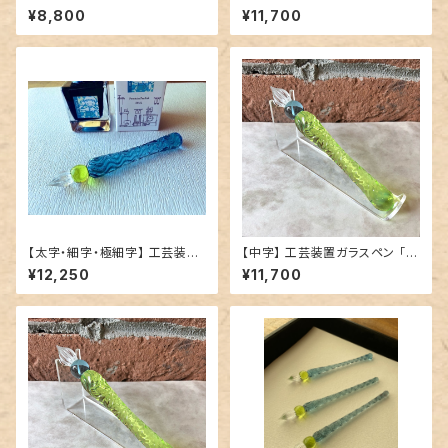
だけで書けるガラスペン」／ご予
シン・サイダーかん 1号 ショート
¥8,800
¥11,700
約品
（ ブルーハワイ ）」／ ご予約品
【太字・細字・極細字】 工芸装置
【中字】 工芸装置ガラスペン 「
ガラスペン 「 シン・サイダーかん
シン・サイダーかん 2号 ショート
¥12,250
¥11,700
1号 ショート（ ブルーハワイ ）」
（ メロンソーダ ）」／ご予約品
／ ご予約品