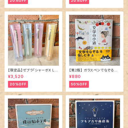
20%OFF
20%OFF
【限定品】ゼブラ「シャーボX LT
【第2版】 ガラスペンでなぞる本
3 限定ニュアンスカラー」多機能
「 文学の小道 」
¥3,520
¥880
ペン／全4種
20%OFF
50%OFF