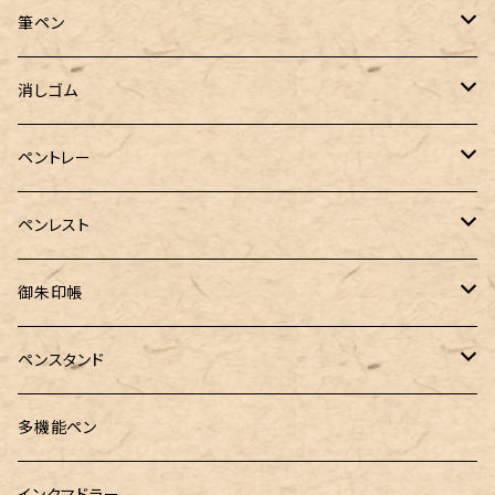
バディ【Mark II(マークツー)】
ローラーボール 6色キャップ付
CROSS（クロス）
PARKER(パーカー)
ラダイト
富士瘤クラフト
神戸派計画
サンスター文具
筆ペン
Sheaffer（シェーファー）
CROSS(クロス)
PILOT（パイロット）
すずめや
Fonte
消しゴム
カスタム
MONTEVERDE（モンテベルデ）
ANTOU（アントウ）
RHODIA(ロディア)
消しゴムケース
ペントレー
PenC mini
バハギア&クラフト
MONTBLANC（モンブラン）
スタイルフィット ゲルインク
KAYOU＋(カーユプラス)
ツイスト消しゴム
革製ペントレー
ペンレスト
MONS ORIS (モンズオーリス)
RETRO51
IWI（アイダブリューアイ）
ボルトレッティ
御朱印帳
RHODIA(ロディア)
meister by POINT(マイスターバイポイント)
富士ひのき御朱印帳【巓】
ペンスタンド
ロットリング
島田小割製材所
黄金富士ひのき御朱印帳
Ystudio（ワイスタジオ）
多機能ペン
マルチペン
Luddite（ラダイト）
Ystudio（ワイスタジオ）
御朱印帳袋・カバー
インクマドラー