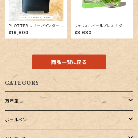
PLOTTER レザーバインダー5
フェリスホイールプレス 「 ダウ
012「リスシオ（ブラック）」バイブ
ンザドン・バレー（SUGER BEA
¥19,800
¥3,630
ルサイズ／6穴リング
CH COLLECTION）」／38ml
インク／ラメ入り
商品一覧に戻る
CATEGORY
万年筆
Pelikan（ペリカン）
ボールペン