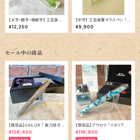
【太字・細字・極細字】 工芸装置
【中字】 工芸装置ガラスペン 「
ガラスペン 「 シン・サイダーかん
シン・サイダーかん 1号 ロング（
¥12,250
¥9,900
2号 ショート（ メロンソーダ ）」
ブルーハワイ ）」／ ご予約品
／ご予約品
セール中の商品
【限定品】SAILOR 「 長刀研ぎ
【限定品】アウロラ 「イタリア神
エボナイト 万年筆 〜憧憬〜 」
秘の旅・オルティジア 万年筆」／
¥158,400
¥118,800
／M（中字）／21金ペン先
字幅EF