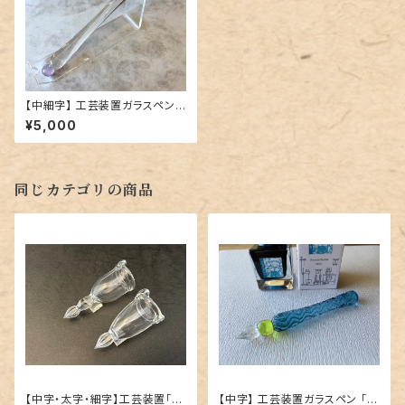
【中細字】 工芸装置ガラスペン 「
ベッキオ②（玉色：ローズタンド
¥5,000
ル）」／ ご予約品
同じカテゴリの商品
【中字・太字・細字】工芸装置「指
【中字】 工芸装置ガラスペン 「