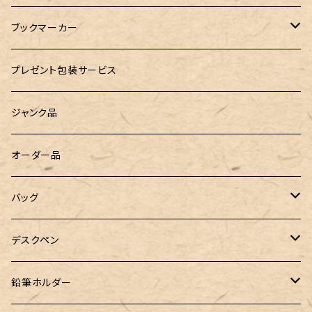
島田小割製材所
どんぐりころころ（木のおもちゃ）
ぺんてる
ブックマーカー
廃盤品 Ain シュタイン 0.3
Ystudio（ワイスタジオ）
ラジオメーター
ペーパーペン by if
プレゼント包装サービス
廃盤品 Ain シュタイン 0.2
LOGステーショナリー
Tempo Drop（テンポドロップ）
ジャンク品
WATERMAN（ウォーターマン）
グラスマーカー
オーダー品
工房sokoharo（そこはろ）
バッグハンガー
バッグ
&Liebe(アンドリーベ)
デスクペン
24季 スタビライズドウッド
鉛筆ホルダー