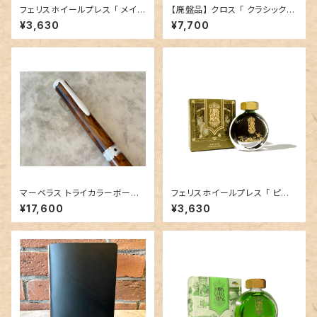
フェリスホイールプレス 「 メイン
【廃盤品】 クロス 「 クラシック
ストリートマーマレード（TWILI
センチュリー ボールペン （クロ
¥3,630
¥7,700
GHT GARDEN COLLECTIO
ーム ／箱無し）」
N）」／38mlインク／ラメなし
マーベラス トライカラーボール
フェリスホイールプレス 「 ピー
ペン【ホンジュラスローズウッド
ターモス（THE BOOK SHOPP
¥17,600
¥3,630
バーズアイ 】②
E COLLECTION）」／38mlイ
ンク／ラメなし