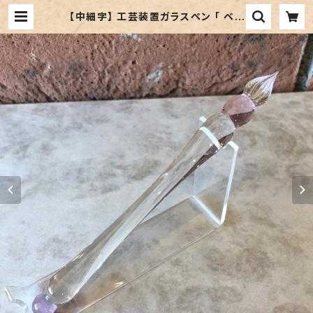
【中細字】 工芸装置ガラスペン 「 ベッ
キオ②（玉色：ローズタンドル）」／ ご
予約品 | ペンネジューク