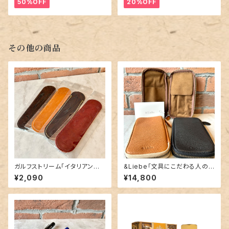
50%OFF
20%OFF
その他の商品
ガルフストリーム「イタリアンレ
&Liebe「文具にこだわる人の
ザー 1本差しペンシース」全4種
ジップペンケース（ぺブルヌメ
¥2,090
¥14,800
革）」／3本差し