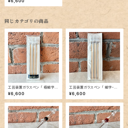
¥6,600
同じカテゴリの商品
工芸装置ガラスペン 「 極細字・
工芸装置ガラスペン 「 細字・中
細字・中字 」 3本セット（※名入
字・太字 」 3本セット（※名入れ
¥6,600
¥6,600
れオプション付き）
オプション付き）