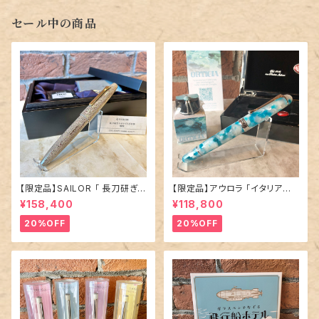
セール中の商品
【限定品】SAILOR 「 長刀研ぎ
【限定品】アウロラ 「イタリア神
エボナイト 万年筆 〜憧憬〜 」
秘の旅・オルティジア 万年筆」／
¥158,400
¥118,800
／M（中字）／21金ペン先
字幅EF
20%OFF
20%OFF