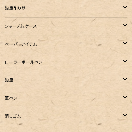
DM-1
バイブルサイズ
38mlインク
トライカラーボールペン
染色カクノ
Fisher（フィッシャー）
アシュフォード
GLASS STUDIO しなぷす
PLATINUM（プラチナ）
ロットリング
スターターキット
鉛筆削り器
A5サイズ
限定インク
バディ【Mark II(マークツー)】
TWSBI（ツイスビー）
HUGO BOSS（ヒューゴボス）
スリップオン
アトリグラス
プラチナ
リフィル・カスタマイズパーツ
コヒノール
シャープ芯ケース
コラボレーションインク
早川式繰出鉛筆
Ystudio（ワイスタジオ）
Sheaffer（シェーファー）
Kaweco（カヴェコ）
エルバン
三菱鉛筆
Ystudio（ワイスタジオ）
ペーパーアイテム
クルトガ ウッド
Nahvalur(ナーヴァル)
マーベラスウッド
Ystudio（ワイスタジオ）
ぺんてる
ラダイト
ヌルリフィル
ローラーボールペン
トライカラーボールペン
TaG サブマリン万年筆 限定ペン先ゴールドプレート
HUGO BOSS (ヒューゴ ボス)
ラミー
Steef&Co.（スティーフ）
irofulインクカード
FONTE
鉛筆
バディ【Mark II(マークツー)】
ローラーボール 6色キャップ付
CROSS（クロス）
PARKER(パーカー)
ラダイト
富士瘤クラフト
神戸派計画
サンスター文具
筆ペン
Sheaffer（シェーファー）
CROSS(クロス)
PILOT（パイロット）
すずめや
Fonte
消しゴム