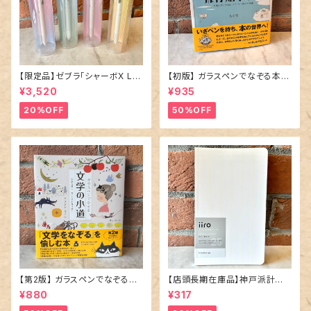
【限定品】ゼブラ「シャーボX LT
【初版】 ガラスペンでなぞる本 「
3 限定ニュアンスカラー」多機能
飛行船ホテル 」
¥3,520
¥935
ペン／全4種
20%OFF
50%OFF
【第2版】 ガラスペンでなぞる本
【店頭長期在庫品】神戸派計画
「 文学の小道 」
「iiro（イーロ）25 stripe ｜スノ
¥880
¥317
ー・ホワイト」／7mm罫線ノート