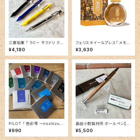
三菱鉛筆 「 ラミー サファリ クル
フェリスホイールプレス「 メモリ
トガインサイド 」／0.5シャープ
ーズインアンバー ( VINTAGE
¥4,180
¥3,630
ペンシル
PHOTOGRAPHER COLLEC
TION）」／38mlインク／ラメ入
り
PILOT 「 色彩雫 ～iroshizuk
島田小割製材所 ボールペン【
u～ 万年筆用カートリッジイン
胡桃 クルミ（シルバー金具）】／
¥990
¥5,500
ク （ 1箱 6本入 ）」
細軸タイプ