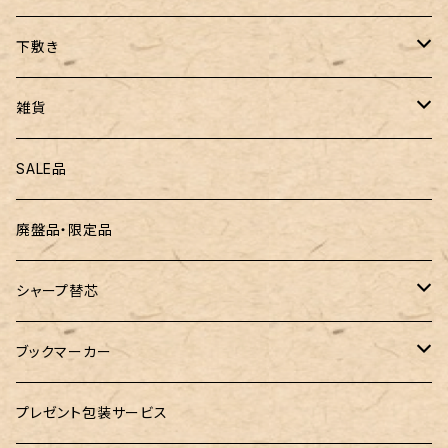
ぺんてる
下敷き
三菱鉛筆
専用リフィル
雑貨
ZEBRA（ゼブラ）
黒板
SALE品
ROMEO（ロメオ）
跳び箱小物入れ
廃盤品・限定品
こぶた工房
バランスゲーム（3種の木のおもちゃ）
シャープ替芯
島田小割製材所
どんぐりころころ（木のおもちゃ）
ぺんてる
ブックマーカー
廃盤品 Ain シュタイン 0.3
Ystudio（ワイスタジオ）
ラジオメーター
ペーパーペン by if
プレゼント包装サービス