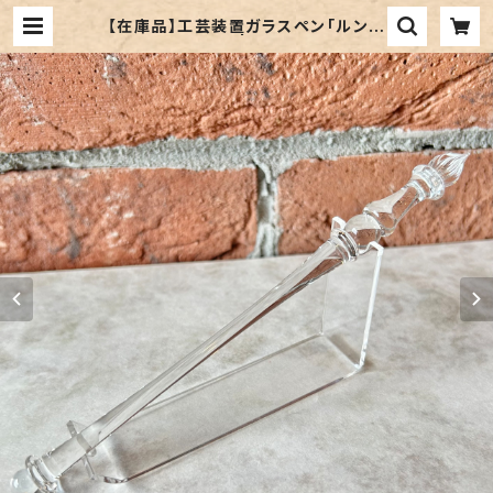
【在庫品】工芸装置ガラスペン「ルンゴ
／クリア」中字 | ペンネジューク