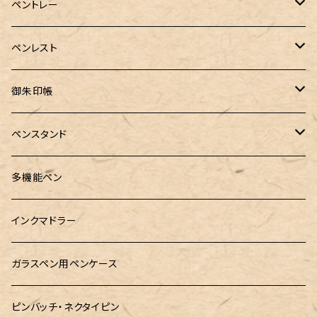
カスタム
MONTEVERDE（モンテベルデ）
ANTOU（アントウ）
RHODIA(ロディア)
消しゴムケース
ペントレー
PenC mini
バハギア&クラフト
MONTBLANC（モンブラン）
スタイルフィット ゲルインク
KAYOU＋(カーユプラス)
ツイスト消しゴム
革製ペントレー
ペンレスト
MONS ORIS (モンズオーリス)
RETRO51
IWI（アイダブリューアイ）
ボルトレッティ
御朱印帳
RHODIA(ロディア)
meister by POINT(マイスターバイポイント)
富士ひのき御朱印帳【巓】
ペンスタンド
ロットリング
島田小割製材所
黄金富士ひのき御朱印帳
Ystudio（ワイスタジオ）
多機能ペン
マルチペン
Luddite（ラダイト）
Ystudio（ワイスタジオ）
御朱印帳袋・カバー
あけぼの工房
インクマドラー
MONTEVERDE(モンテベルテ)
工房sokoharo（そこはろ）
CRUCIAL（クルーシャル）御朱印帳
ガラスペン用ペンケース
LAMY（ラミー）
ピンバッチ・ネクタイピン