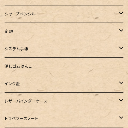
ロールペンケース
ペンネジューク オリジナル（予約品）
BENU（ベヌー）
SAILOR（セーラー）
シーカンパニー
書籍
オリジナルインク
シャープペンシル
ラウンドジップペンケース 10本挿し
ペンネジューク オリジナル（在庫品）
PARKER（パーカー）
Caran d'Ache（カランダッシュ）
LOONLOON（ルンルン）
佐瀬工業所
Tono&Lims
富士瘤クラフト
定規
セミオーダーガラスペン（予約品）
インクガチャ
Kaweco（カヴェコ）
Kaweco（カヴェコ）
ラダイト
リュリュ
セーラー万年筆
こぶた工房
Ystudio（ワイスタジオ）
システム手帳
指だけで書けるガラスペン（予約品）
100色インク工房
AURORA（アウロラ）
富士瘤クラフト
PARLEY (パーリィー)
セキセイ
PILOT
Steef&Co. (スティーフ)
ミドリカンパニー
プロッター
消しゴムはんこ
ゆらめくink
色彩雫
ST Draft 短軸
ミニ5サイズ
LAMY（ラミー）
100% Pencillest 真鍮ペン
ガルフストリーム
寺西化学工業
フェリスホイールプレス
マーベラスウッド
ラダイト
ダヴィンチ ロロマクラシック
インク壷
Dipton
ST Draft 全軸
ミニ6サイズ
10mlインク
バディ
フェリスホイールプレス
フェリスホイールプレス
NAGASAWA（ナガサワ）
ガラス工房 LUC
Pelican
カヴェコ
Ruk (ルカ)
ファイロファックス
白石ガラス工房
レザーバインダーケース
SHIKIORI（四季織）
PG Mk2
ナローサイズ
20mlインク
マーベラスシャープ
大西製作所
BENJA メノルカペン
PILOT（パイロット）
ガラス工房 SAYORI
インクガチャ
カランダッシュ
LOGステーショナリー
アシュフォード
フェリスホイールプレス
PLOTTER
トラベラーズノート