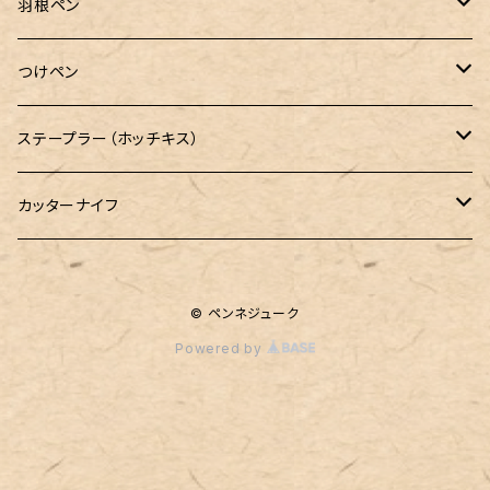
CASIO（カシオ）
羽根ペン
ボルトレッティ
つけペン
ルビナート
ボルトレッティ
ステープラー（ホッチキス）
エルカスコ
カッターナイフ
工房sokoharo（そこはろ）
© ペンネジューク
Powered by