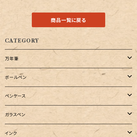
商品一覧に戻る
CATEGORY
万年筆
Pelikan（ペリカン）
ボールペン
PILOT（パイロット）
オリジナルボールペン
ペンケース
万年筆用コンバーター
SAILOR（セーラー）
Pelikan（ペリカン）
バハギア & クラフト
ガラスペン
マルチペン
ラウンドジップペンケース
PLATINUM（プラチナ）
PILOT（パイロット）
&Liebe(アンドリーベ)
工芸装置
インク