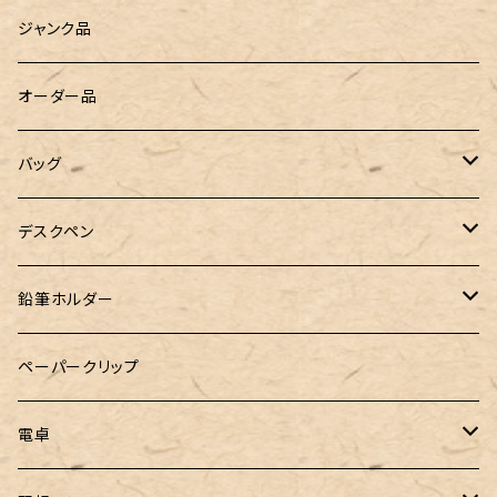
廃盤品 Ain シュタイン 0.2
LOGステーショナリー
Tempo Drop（テンポドロップ）
ジャンク品
WATERMAN（ウォーターマン）
グラスマーカー
オーダー品
工房sokoharo（そこはろ）
バッグハンガー
バッグ
&Liebe(アンドリーベ)
デスクペン
24季 スタビライズドウッド
鉛筆ホルダー
LOGステーショナリー
ペーパークリップ
電卓