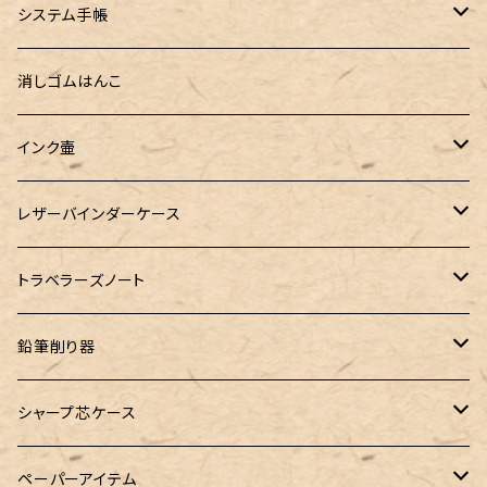
セミオーダーガラスペン（予約品）
インクガチャ
Kaweco（カヴェコ）
Kaweco（カヴェコ）
ラダイト
リュリュ
セーラー万年筆
こぶた工房
Ystudio（ワイスタジオ）
システム手帳
指だけで書けるガラスペン（予約品）
100色インク工房
AURORA（アウロラ）
富士瘤クラフト
PARLEY (パーリィー)
セキセイ
PILOT
Steef&Co. (スティーフ)
ミドリカンパニー
プロッター
消しゴムはんこ
ゆらめくink
色彩雫
ST Draft 短軸
ミニ5サイズ
LAMY（ラミー）
100% Pencillest 真鍮ペン
ガルフストリーム
寺西化学工業
フェリスホイールプレス
マーベラスウッド
ラダイト
ダヴィンチ ロロマクラシック
インク壷
Dipton
ST Draft 全軸
ミニ6サイズ
10mlインク
バディ
フェリスホイールプレス
フェリスホイールプレス
NAGASAWA（ナガサワ）
ガラス工房 LUC
Pelican
カヴェコ
Ruk (ルカ)
ファイロファックス
白石ガラス工房
レザーバインダーケース
SHIKIORI（四季織）
PG Mk2
ナローサイズ
20mlインク
マーベラスシャープ
大西製作所
BENJA メノルカペン
PILOT（パイロット）
ガラス工房 SAYORI
インクガチャ
カランダッシュ
LOGステーショナリー
アシュフォード
フェリスホイールプレス
PLOTTER
トラベラーズノート
DM-1
バイブルサイズ
38mlインク
トライカラーボールペン
染色カクノ
Fisher（フィッシャー）
アシュフォード
GLASS STUDIO しなぷす
PLATINUM（プラチナ）
ロットリング
スターターキット
鉛筆削り器
A5サイズ
限定インク
バディ【Mark II(マークツー)】
TWSBI（ツイスビー）
HUGO BOSS（ヒューゴボス）
スリップオン
アトリグラス
プラチナ
リフィル・カスタマイズパーツ
コヒノール
シャープ芯ケース
コラボレーションインク
早川式繰出鉛筆
Ystudio（ワイスタジオ）
Sheaffer（シェーファー）
Kaweco（カヴェコ）
エルバン
三菱鉛筆
Ystudio（ワイスタジオ）
ペーパーアイテム