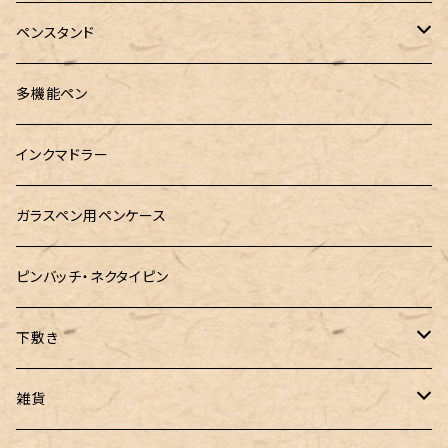
RHODIA(ロディア)
meister by POINT(マイスターバイポイント)
富士ひのき御朱印帳【巓】
ペンスタンド
ロットリング
島田小割製材所
黄金富士ひのき御朱印帳
Ystudio（ワイスタジオ）
多機能ペン
マルチペン
Luddite（ラダイト）
Ystudio（ワイスタジオ）
御朱印帳袋・カバー
あけぼの工房
インクマドラー
MONTEVERDE(モンテベルテ)
工房sokoharo（そこはろ）
CRUCIAL（クルーシャル）御朱印帳
ガラスペン用ペンケース
LAMY（ラミー）
ピンバッチ・ネクタイピン
ぺんてる
下敷き
三菱鉛筆
専用リフィル
雑貨