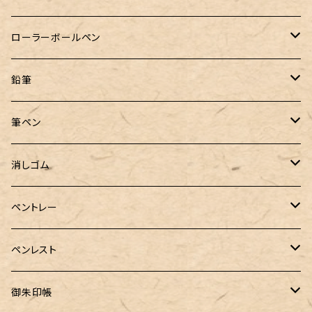
クルトガ ウッド
Nahvalur(ナーヴァル)
マーベラスウッド
Ystudio（ワイスタジオ）
ぺんてる
ラダイト
ヌルリフィル
ローラーボールペン
トライカラーボールペン
TaG サブマリン万年筆 限定ペン先ゴールドプレート
HUGO BOSS (ヒューゴ ボス)
ラミー
Steef&Co.（スティーフ）
irofulインクカード
FONTE
鉛筆
バディ【Mark II(マークツー)】
ローラーボール 6色キャップ付
CROSS（クロス）
PARKER(パーカー)
ラダイト
富士瘤クラフト
神戸派計画
サンスター文具
筆ペン
Sheaffer（シェーファー）
CROSS(クロス)
PILOT（パイロット）
すずめや
Fonte
消しゴム
カスタム
MONTEVERDE（モンテベルデ）
ANTOU（アントウ）
RHODIA(ロディア)
消しゴムケース
ペントレー
PenC mini
バハギア&クラフト
MONTBLANC（モンブラン）
スタイルフィット ゲルインク
KAYOU＋(カーユプラス)
ツイスト消しゴム
革製ペントレー
ペンレスト
MONS ORIS (モンズオーリス)
RETRO51
IWI（アイダブリューアイ）
ボルトレッティ
御朱印帳