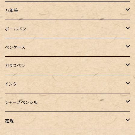
万年筆
Pelikan（ペリカン）
ボールペン
PILOT（パイロット）
オリジナルボールペン
ペンケース
万年筆用コンバーター
SAILOR（セーラー）
Pelikan（ペリカン）
バハギア & クラフト
ガラスペン
マルチペン
ラウンドジップペンケース
PLATINUM（プラチナ）
PILOT（パイロット）
&Liebe(アンドリーベ)
工芸装置
インク
ロールペンケース
ペンネジューク オリジナル（予約品）
BENU（ベヌー）
SAILOR（セーラー）
シーカンパニー
書籍
オリジナルインク
シャープペンシル
ラウンドジップペンケース 10本挿し
ペンネジューク オリジナル（在庫品）
PARKER（パーカー）
Caran d'Ache（カランダッシュ）
LOONLOON（ルンルン）
佐瀬工業所
Tono&Lims
富士瘤クラフト
定規