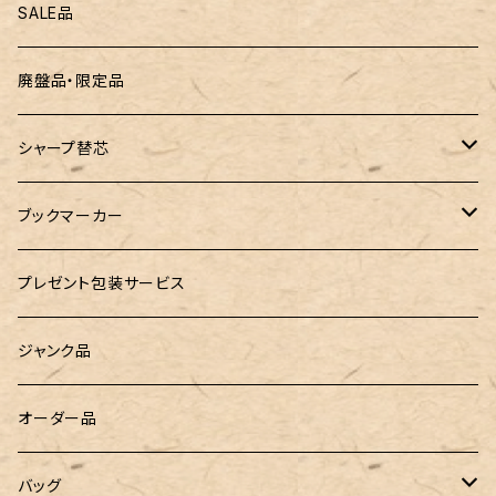
ZEBRA（ゼブラ）
黒板
SALE品
ROMEO（ロメオ）
跳び箱小物入れ
廃盤品・限定品
こぶた工房
バランスゲーム（3種の木のおもちゃ）
シャープ替芯
島田小割製材所
どんぐりころころ（木のおもちゃ）
ぺんてる
ブックマーカー
廃盤品 Ain シュタイン 0.3
Ystudio（ワイスタジオ）
ラジオメーター
ペーパーペン by if
プレゼント包装サービス
廃盤品 Ain シュタイン 0.2
LOGステーショナリー
Tempo Drop（テンポドロップ）
ジャンク品
WATERMAN（ウォーターマン）
グラスマーカー
オーダー品
工房sokoharo（そこはろ）
バッグハンガー
バッグ