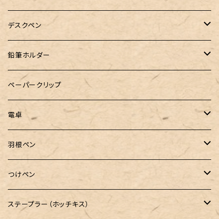
&Liebe(アンドリーベ)
デスクペン
24季 スタビライズドウッド
鉛筆ホルダー
LOGステーショナリー
ペーパークリップ
電卓
CASIO（カシオ）
羽根ペン
ボルトレッティ
つけペン
ルビナート
ボルトレッティ
ステープラー（ホッチキス）