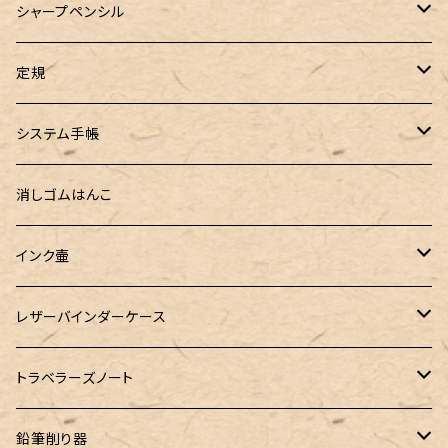
ロールペンケース
ペンネジューク オリジナル（予約品）
BENU（ベヌー）
SAILOR（セーラー）
シーカンパニー
書籍
オリジナルインク
シャープペンシル
ラウンドジップペンケース 10本挿し
ペンネジューク オリジナル（在庫品）
PARKER（パーカー）
Caran d'Ache（カランダッシュ）
LOONLOON（ルンルン）
佐瀬工業所
Tono&Lims
富士瘤クラフト
定規
セミオーダーガラスペン（予約品）
インクガチャ
Kaweco（カヴェコ）
Kaweco（カヴェコ）
ラダイト
リュリュ
セーラー万年筆
こぶた工房
Ystudio（ワイスタジオ）
システム手帳
指だけで書けるガラスペン（予約品）
100色インク工房
AURORA（アウロラ）
富士瘤クラフト
PARLEY (パーリィー)
セキセイ
PILOT
Steef&Co. (スティーフ)
ミドリカンパニー
プロッター
消しゴムはんこ
ゆらめくink
色彩雫
ST Draft 短軸
ミニ5サイズ
LAMY（ラミー）
100% Pencillest 真鍮ペン
ガルフストリーム
寺西化学工業
フェリスホイールプレス
マーベラスウッド
ラダイト
ダヴィンチ ロロマクラシック
インク壷
Dipton
ST Draft 全軸
ミニ6サイズ
10mlインク
バディ
フェリスホイールプレス
フェリスホイールプレス
NAGASAWA（ナガサワ）
ガラス工房 LUC
Pelican
カヴェコ
Ruk (ルカ)
ファイロファックス
白石ガラス工房
レザーバインダーケース
SHIKIORI（四季織）
PG Mk2
ナローサイズ
20mlインク
マーベラスシャープ
大西製作所
BENJA メノルカペン
PILOT（パイロット）
ガラス工房 SAYORI
インクガチャ
カランダッシュ
LOGステーショナリー
アシュフォード
フェリスホイールプレス
PLOTTER
トラベラーズノート
DM-1
バイブルサイズ
38mlインク
トライカラーボールペン
染色カクノ
Fisher（フィッシャー）
アシュフォード
GLASS STUDIO しなぷす
PLATINUM（プラチナ）
ロットリング
スターターキット
鉛筆削り器