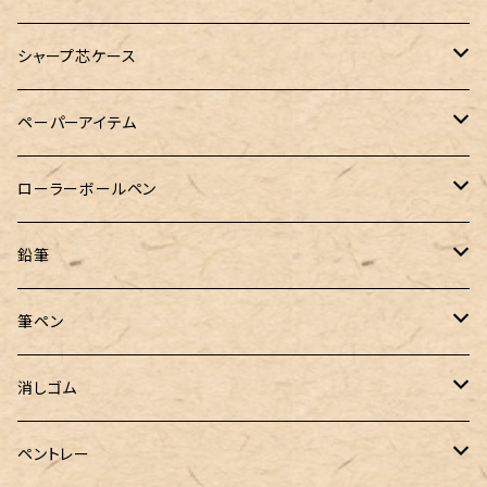
A5サイズ
限定インク
バディ【Mark II(マークツー)】
TWSBI（ツイスビー）
HUGO BOSS（ヒューゴボス）
スリップオン
アトリグラス
プラチナ
リフィル・カスタマイズパーツ
コヒノール
シャープ芯ケース
コラボレーションインク
早川式繰出鉛筆
Ystudio（ワイスタジオ）
Sheaffer（シェーファー）
Kaweco（カヴェコ）
エルバン
三菱鉛筆
Ystudio（ワイスタジオ）
ペーパーアイテム
クルトガ ウッド
Nahvalur(ナーヴァル)
マーベラスウッド
Ystudio（ワイスタジオ）
ぺんてる
ラダイト
ヌルリフィル
ローラーボールペン
トライカラーボールペン
TaG サブマリン万年筆 限定ペン先ゴールドプレート
HUGO BOSS (ヒューゴ ボス)
ラミー
Steef&Co.（スティーフ）
irofulインクカード
FONTE
鉛筆
バディ【Mark II(マークツー)】
ローラーボール 6色キャップ付
CROSS（クロス）
PARKER(パーカー)
ラダイト
富士瘤クラフト
神戸派計画
サンスター文具
筆ペン
Sheaffer（シェーファー）
CROSS(クロス)
PILOT（パイロット）
すずめや
Fonte
消しゴム
カスタム
MONTEVERDE（モンテベルデ）
ANTOU（アントウ）
RHODIA(ロディア)
消しゴムケース
ペントレー