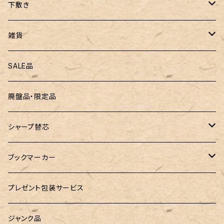
ぺんてる
下敷き
三菱鉛筆
専用リフィル
雑貨
ZEBRA（ゼブラ）
黒板
SALE品
ROMEO（ロメオ）
跳び箱小物入れ
廃盤品・限定品
こぶた工房
バランスゲーム（3種の木のおもちゃ）
シャープ替芯
島田小割製材所
どんぐりころころ（木のおもちゃ）
ぺんてる
ブックマーカー
廃盤品 Ain シュタイン 0.3
Ystudio（ワイスタジオ）
ラジオメーター
ペーパーペン by if
プレゼント包装サービス
廃盤品 Ain シュタイン 0.2
LOGステーショナリー
Tempo Drop（テンポドロップ）
ジャンク品