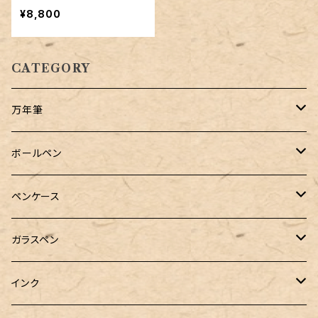
¥8,800
CATEGORY
万年筆
Pelikan（ペリカン）
ボールペン
PILOT（パイロット）
オリジナルボールペン
ペンケース
万年筆用コンバーター
SAILOR（セーラー）
Pelikan（ペリカン）
バハギア & クラフト
ガラスペン
マルチペン
ラウンドジップペンケース
PLATINUM（プラチナ）
PILOT（パイロット）
&Liebe(アンドリーベ)
工芸装置
インク