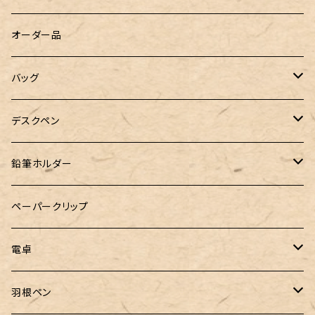
WATERMAN（ウォーターマン）
グラスマーカー
オーダー品
工房sokoharo（そこはろ）
バッグハンガー
バッグ
&Liebe(アンドリーベ)
デスクペン
24季 スタビライズドウッド
鉛筆ホルダー
LOGステーショナリー
ペーパークリップ
電卓
CASIO（カシオ）
羽根ペン