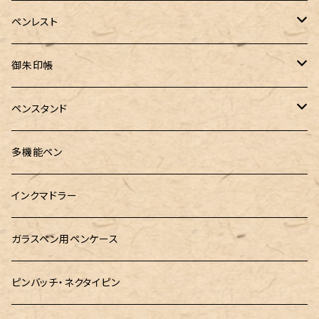
PenC mini
バハギア&クラフト
MONTBLANC（モンブラン）
スタイルフィット ゲルインク
KAYOU＋(カーユプラス)
ツイスト消しゴム
革製ペントレー
ペンレスト
MONS ORIS (モンズオーリス)
RETRO51
IWI（アイダブリューアイ）
ボルトレッティ
御朱印帳
RHODIA(ロディア)
meister by POINT(マイスターバイポイント)
富士ひのき御朱印帳【巓】
ペンスタンド
ロットリング
島田小割製材所
黄金富士ひのき御朱印帳
Ystudio（ワイスタジオ）
多機能ペン
マルチペン
Luddite（ラダイト）
Ystudio（ワイスタジオ）
御朱印帳袋・カバー
インクマドラー
MONTEVERDE(モンテベルテ)
工房sokoharo（そこはろ）
CRUCIAL（クルーシャル）御朱印帳
ガラスペン用ペンケース
LAMY（ラミー）
ピンバッチ・ネクタイピン