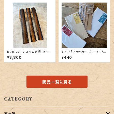
Ruk(ルカ) カスタム定規 15cm
ミドリ 「 トラベラーズノート リフ
【神代ケヤキ・マーブルウッド・サ
ィル （ 012 画用紙 ｜ 014 クラ
¥3,800
¥440
イアミーズローズウッド】
フト ｜ 021 連結バンド ｜027
水彩紙）」
商品一覧に戻る
CATEGORY
万年筆