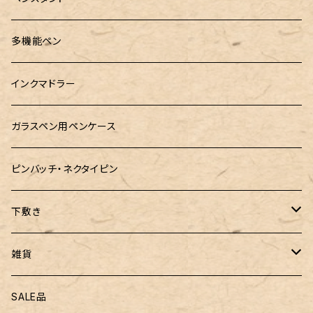
ロットリング
島田小割製材所
黄金富士ひのき御朱印帳
Ystudio（ワイスタジオ）
多機能ペン
マルチペン
Luddite（ラダイト）
Ystudio（ワイスタジオ）
御朱印帳袋・カバー
あけぼの工房
インクマドラー
MONTEVERDE(モンテベルテ)
工房sokoharo（そこはろ）
CRUCIAL（クルーシャル）御朱印帳
ガラスペン用ペンケース
LAMY（ラミー）
ピンバッチ・ネクタイピン
ぺんてる
下敷き
三菱鉛筆
専用リフィル
雑貨
ZEBRA（ゼブラ）
黒板
SALE品