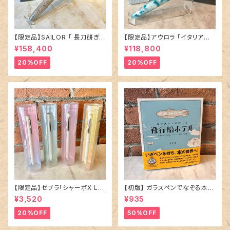
【限定品】SAILOR 「 長刀研ぎ
【限定品】アウロラ 「イタリア神
エボナイト 万年筆 〜憧憬〜 」
秘の旅・オルティジア 万年筆」／
¥158,400
¥118,800
／M（中字）／21金ペン先
字幅EF
20%OFF
20%OFF
【限定品】ゼブラ「シャーボX LT
【初版】 ガラスペンでなぞる本 「
3 限定ニュアンスカラー」多機能
飛行船ホテル 」
¥3,520
¥935
ペン／全4種
20%OFF
50%OFF