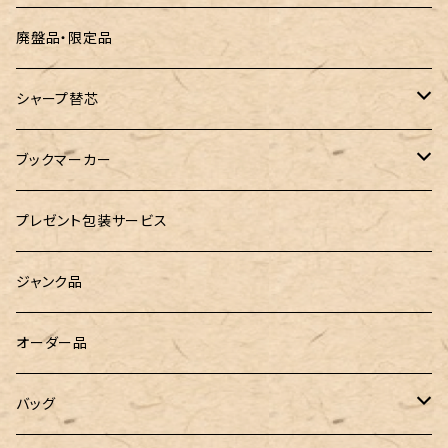
ROMEO（ロメオ）
跳び箱小物入れ
廃盤品・限定品
こぶた工房
バランスゲーム（3種の木のおもちゃ）
シャープ替芯
島田小割製材所
どんぐりころころ（木のおもちゃ）
ぺんてる
ブックマーカー
廃盤品 Ain シュタイン 0.3
Ystudio（ワイスタジオ）
ラジオメーター
ペーパーペン by if
プレゼント包装サービス
廃盤品 Ain シュタイン 0.2
LOGステーショナリー
Tempo Drop（テンポドロップ）
ジャンク品
WATERMAN（ウォーターマン）
グラスマーカー
オーダー品
工房sokoharo（そこはろ）
バッグハンガー
バッグ