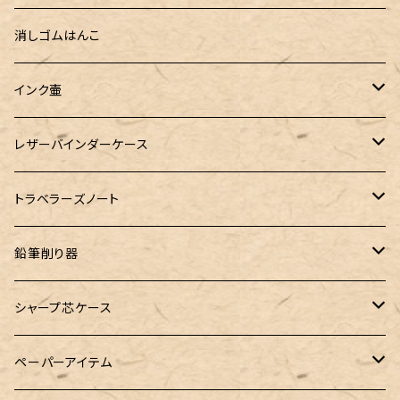
指だけで書けるガラスペン（予約品）
100色インク工房
AURORA（アウロラ）
富士瘤クラフト
PARLEY (パーリィー)
セキセイ
PILOT
Steef&Co. (スティーフ)
ミドリカンパニー
プロッター
消しゴムはんこ
ゆらめくink
色彩雫
ST Draft 短軸
ミニ5サイズ
LAMY（ラミー）
100% Pencillest 真鍮ペン
ガルフストリーム
寺西化学工業
フェリスホイールプレス
マーベラスウッド
ラダイト
ダヴィンチ ロロマクラシック
インク壷
Dipton
ST Draft 全軸
ミニ6サイズ
10mlインク
バディ
フェリスホイールプレス
フェリスホイールプレス
NAGASAWA（ナガサワ）
ガラス工房 LUC
Pelican
カヴェコ
Ruk (ルカ)
ファイロファックス
白石ガラス工房
レザーバインダーケース
SHIKIORI（四季織）
PG Mk2
ナローサイズ
20mlインク
マーベラスシャープ
大西製作所
BENJA メノルカペン
PILOT（パイロット）
ガラス工房 SAYORI
インクガチャ
カランダッシュ
LOGステーショナリー
アシュフォード
フェリスホイールプレス
PLOTTER
トラベラーズノート
DM-1
バイブルサイズ
38mlインク
トライカラーボールペン
染色カクノ
Fisher（フィッシャー）
アシュフォード
GLASS STUDIO しなぷす
PLATINUM（プラチナ）
ロットリング
スターターキット
鉛筆削り器
A5サイズ
限定インク
バディ【Mark II(マークツー)】
TWSBI（ツイスビー）
HUGO BOSS（ヒューゴボス）
スリップオン
アトリグラス
プラチナ
リフィル・カスタマイズパーツ
コヒノール
シャープ芯ケース
コラボレーションインク
早川式繰出鉛筆
Ystudio（ワイスタジオ）
Sheaffer（シェーファー）
Kaweco（カヴェコ）
エルバン
三菱鉛筆
Ystudio（ワイスタジオ）
ペーパーアイテム