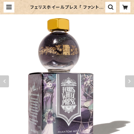
フェリスホイールプレス 「 ファントム
ミスト（ THE FERRITALES COLLE
CTION ）」／20mlインク／ラメ入り
| ペンネジューク