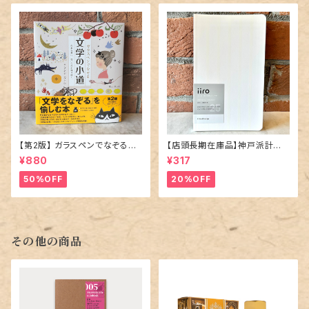
【第2版】 ガラスペンでなぞる本
【店頭長期在庫品】神戸派計画
「 文学の小道 」
「iiro（イーロ）25 stripe ｜スノ
¥880
¥317
ー・ホワイト」／7mm罫線ノート
50%OFF
20%OFF
その他の商品