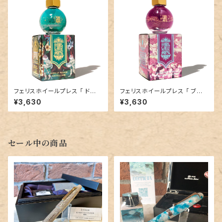
フェリスホイールプレス 「 ドー
フェリスホイールプレス 「 ブル
ンオブパッセージ（ THE FERRI
ームオブアセンション（ THE FE
¥3,630
¥3,630
TALES COLLECTION ）」／2
RRITALES COLLECTION ）」
0mlインク／ラメ入り
／20mlインク／ラメ入り
セール中の商品