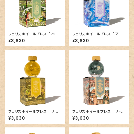
フェリスホイールプレス 「 ペイ
フェリスホイールプレス 「 アンフ
ンズオブペリドット ( THE FERR
ェタードフライト（ THE FERRIT
¥3,630
¥3,630
ITALES COLLECTION）」／2
ALES COLLECTION ）」／20
0mlインク／ラメ入り
mlインク／ラメ入り
フェリスホイールプレス 「 サンフ
フェリスホイールプレス 「 ザ・コ
ォージドソレス（ THE FERRITA
ッパーリーフギルド（ THE FER
¥3,630
¥3,630
LES COLLECTION ）」／20m
RITALES COLLECTION ）」／
lインク／ラメ入り
20mlインク／ラメ入り