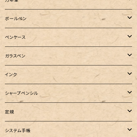
Pelikan（ペリカン）
ボールペン
PILOT（パイロット）
オリジナルボールペン
ペンケース
万年筆用コンバーター
SAILOR（セーラー）
Pelikan（ペリカン）
バハギア & クラフト
ガラスペン
マルチペン
ラウンドジップペンケース
PLATINUM（プラチナ）
PILOT（パイロット）
&Liebe(アンドリーベ)
工芸装置
インク
ロールペンケース
ペンネジューク オリジナル（予約品）
BENU（ベヌー）
SAILOR（セーラー）
シーカンパニー
書籍
オリジナルインク
シャープペンシル
ラウンドジップペンケース 10本挿し
ペンネジューク オリジナル（在庫品）
PARKER（パーカー）
Caran d'Ache（カランダッシュ）
LOONLOON（ルンルン）
佐瀬工業所
Tono&Lims
富士瘤クラフト
定規
セミオーダーガラスペン（予約品）
インクガチャ
Kaweco（カヴェコ）
Kaweco（カヴェコ）
ラダイト
リュリュ
セーラー万年筆
こぶた工房
Ystudio（ワイスタジオ）
システム手帳