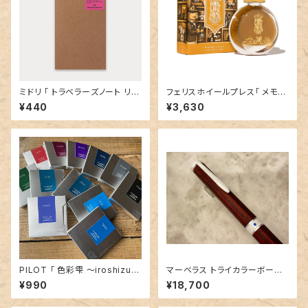
ミドリ 「 トラベラーズノート リフ
フェリスホイールプレス「 メモリ
ィル （ 005 日記 ） 」
ーズインアンバー ( VINTAGE
¥440
¥3,630
PHOTOGRAPHER COLLEC
TION）」／38mlインク／ラメ入
り
PILOT 「 色彩雫 ～iroshizuk
マーベラス トライカラーボール
u～ 万年筆用カートリッジイン
ペン【ココボロ】③
¥990
¥18,700
ク （ 1箱 6本入 ）」