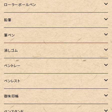
クルトガ ウッド
Nahvalur(ナーヴァル)
マーベラスウッド
Ystudio（ワイスタジオ）
ぺんてる
ラダイト
ヌルリフィル
ローラーボールペン
トライカラーボールペン
TaG サブマリン万年筆 限定ペン先ゴールドプレート
HUGO BOSS (ヒューゴ ボス)
ラミー
Steef&Co.（スティーフ）
irofulインクカード
FONTE
鉛筆
バディ【Mark II(マークツー)】
ローラーボール 6色キャップ付
CROSS（クロス）
PARKER(パーカー)
ラダイト
富士瘤クラフト
神戸派計画
サンスター文具
筆ペン
Sheaffer（シェーファー）
CROSS(クロス)
PILOT（パイロット）
すずめや
Fonte
消しゴム
カスタム
MONTEVERDE（モンテベルデ）
ANTOU（アントウ）
RHODIA(ロディア)
消しゴムケース
ペントレー
PenC mini
バハギア&クラフト
MONTBLANC（モンブラン）
スタイルフィット ゲルインク
KAYOU＋(カーユプラス)
ツイスト消しゴム
革製ペントレー
ペンレスト
MONS ORIS (モンズオーリス)
RETRO51
IWI（アイダブリューアイ）
ボルトレッティ
御朱印帳
RHODIA(ロディア)
meister by POINT(マイスターバイポイント)
富士ひのき御朱印帳【巓】
ペンスタンド