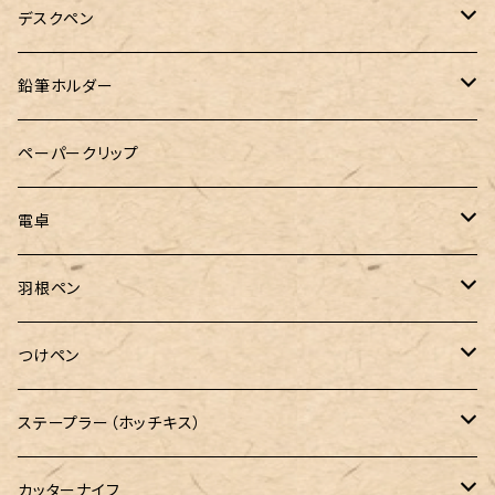
&Liebe(アンドリーベ)
デスクペン
24季 スタビライズドウッド
鉛筆ホルダー
LOGステーショナリー
ペーパークリップ
電卓
CASIO（カシオ）
羽根ペン
ボルトレッティ
つけペン
ルビナート
ボルトレッティ
ステープラー（ホッチキス）
エルカスコ
カッターナイフ